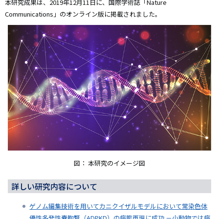
本研究成果は、2019年12月11日に、国際学術誌「Nature
Communications」のオンライン版に掲載されました。
図：
本研究のイメージ図
詳しい研究内容について
ゲノム編集技術を用いてカニクイザルモデルにおいて常染色体
優性多発性嚢胞腎（ADPKD）の病態再現に成功 －小動物では病