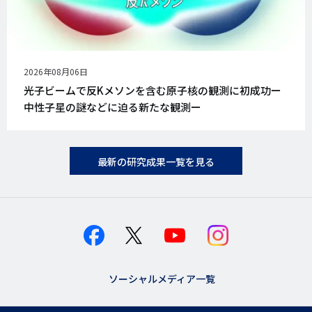
公
2026年08月06日
開
光子ビームで反Kメソンを含む原子核の観測に初成功ー
日
中性子星の謎などに迫る新たな観測ー
最新の研究成果一覧を見る
ソーシャルメディア一覧