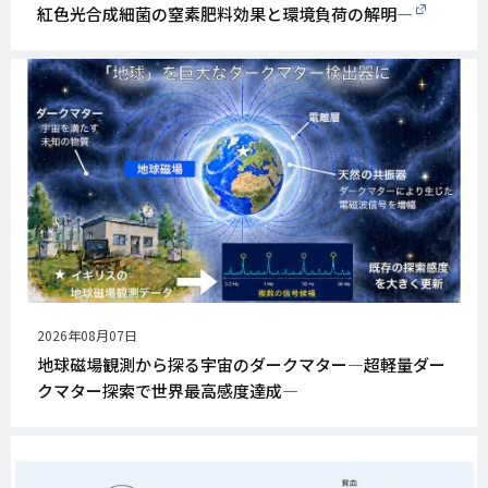
紅色光合成細菌の窒素肥料効果と環境負荷の解明―
公
2026年08月07日
開
地球磁場観測から探る宇宙のダークマター―超軽量ダー
日
クマター探索で世界最高感度達成―