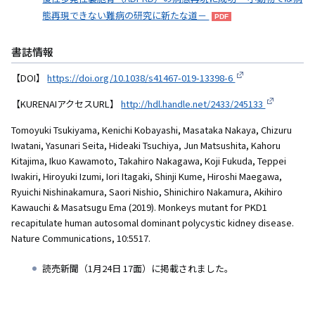
態再現できない難病の研究に新たな道－
書誌情報
【DOI】
https://doi.org/10.1038/s41467-019-13398-6
【KURENAIアクセスURL】
http://hdl.handle.net/2433/245133
Tomoyuki Tsukiyama, Kenichi Kobayashi, Masataka Nakaya, Chizuru
Iwatani, Yasunari Seita, Hideaki Tsuchiya, Jun Matsushita, Kahoru
Kitajima, Ikuo Kawamoto, Takahiro Nakagawa, Koji Fukuda, Teppei
Iwakiri, Hiroyuki Izumi, Iori Itagaki, Shinji Kume, Hiroshi Maegawa,
Ryuichi Nishinakamura, Saori Nishio, Shinichiro Nakamura, Akihiro
Kawauchi & Masatsugu Ema (2019). Monkeys mutant for PKD1
recapitulate human autosomal dominant polycystic kidney disease.
Nature Communications, 10:5517.
読売新聞（1月24日 17面）に掲載されました。