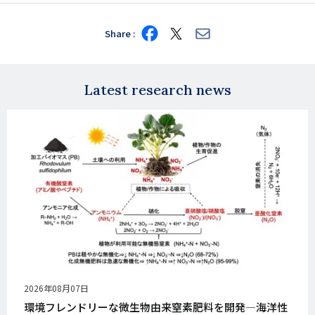
Share
Share
Share
Share
on
on
via
Facebook
X
E-
mail
Latest research news
公
2026年08月07日
開
環境フレンドリーな微生物由来窒素肥料を開発―海洋性
日