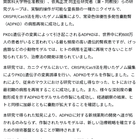
賀医科大学特任准教授）、依馬正次 同主任研究者（兼・同教授）らの研
究グループは、実験的操作が可能な霊長類の一種カニクイザルで、
CRISPR/Cas9法を用いたゲノム編集により、常染色体優性多発性嚢胞腎
（ADPKD）の病態再現に成功しました。
PKD1遺伝子の変異によって引き起こされるADPKDは、世界中に約600万
人の患者がいると言われている最も頻度の高い遺伝的腎疾患ですが、げっ
歯類などの小動物モデルでは、ヒトの病態を正確に再現できないことが
知られており、治療法の開発は限られていました。
本研究では、カニクイザルにおいて、CRISPR/Cas9法を用いたゲノム編集
によりPKD1遺伝子の変異誘導を行い、ADPKDモデルを作製しました。こ
れにより、従来のマウスにおける研究では成し得なかった、ヒトにおける
最初期の病態を再現することに成功しました。また、様々な深刻度の嚢
胞形成を示すADPKDモデルサルの作製にも成功し、経過観察の結果、ヒ
トと同様に加齢とともに嚢胞が拡大することを確認しました。
本研究で得られた知見により、ADPKDに対する新規薬剤の開発へ道が拓
かれるのみならず、作製されたサルモデルは、新しい治療戦略を確立する
ための技術基盤となることが期待されます。