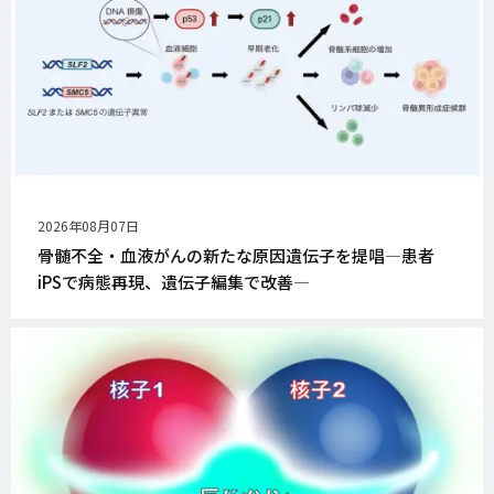
公
2026年08月07日
開
骨髄不全・血液がんの新たな原因遺伝子を提唱―患者
日
iPSで病態再現、遺伝子編集で改善―