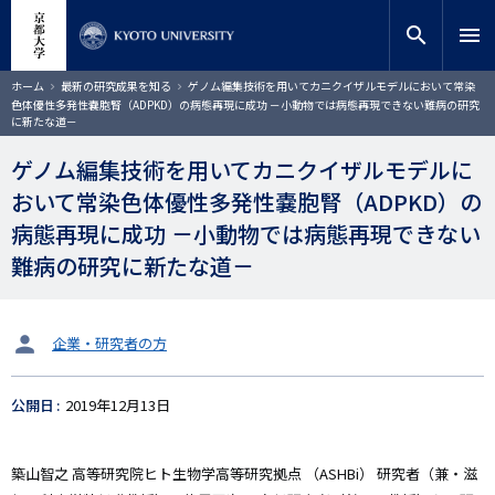
メ
close
サイト内検索
教員検索
イ
search
menu
ン
コ
検索
パ
ホーム
最新の研究成果を知る
ゲノム編集技術を用いてカニクイザルモデルにおいて常染
ン
ン
色体優性多発性嚢胞腎（ADPKD）の病態再現に成功 －小動物では病態再現できない難病の研究
く
テ
に新たな道－
ず
ン
ゲノム編集技術を用いてカニクイザルモデルに
ツ
に
おいて常染色体優性多発性嚢胞腎（ADPKD）の
移
病態再現に成功 －小動物では病態再現できない
動
難病の研究に新たな道－
タ
企業・研究者の方
ー
ゲ
公開日
2019年12月13日
ッ
ト
築山智之
高等研究院ヒト生物学高等研究拠点
（ASHBi）
研究者（兼・滋