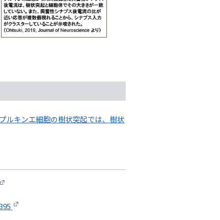
脳プルキンエ細胞の樹状突起では、樹状
5395