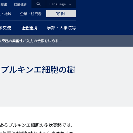
search
Language
料請求
採用情報
CLOSE
寄附
般・地域
企業・研究者
際交流
社会連携
学部・大学院等
グ
状突起の興奮性が入力の伝搬を決める－
ロ
ー
脳プルキンエ細胞の樹
バ
ル
ナ
ビ
ゲ
であるプルキンエ細胞の樹状突起では、
ー