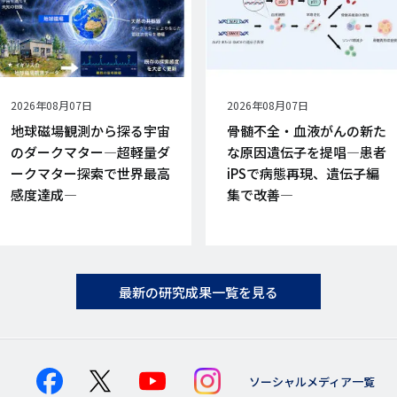
公
2026年08月07日
公
2026年08月07日
開
開
地球磁場観測から探る宇宙
骨髄不全・血液がんの新た
日
日
のダークマター―超軽量ダ
な原因遺伝子を提唱―患者
ークマター探索で世界最高
iPSで病態再現、遺伝子編
感度達成―
集で改善―
最新の研究成果一覧を見る
ソーシャルメディア一覧