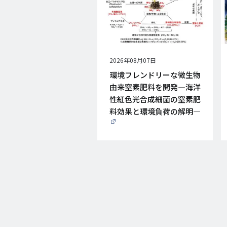
公
2026年08月07日
開
環境フレンドリーな微生物
日
由来窒素肥料を開発―海洋
性紅色光合成細菌の窒素肥
料効果と環境負荷の解明―