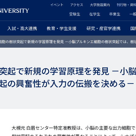
イベント
アクセス
大学施設案内
刊行物・資
ヘ
受験生
在学生
卒業生
一
ヘ
ッ
入試・高大連携
教育・学生支援
研究・産官学連携
国
ッ
ダ
細胞の樹状突起で新規の学習原理を発見 －小脳プルキンエ細胞の樹状突起では、樹
ダ
ー
ー
セ
突起で新規の学習原理を発見 －小
プ
カ
起の興奮性が入力の伝搬を決める－
ラ
ン
イ
ダ
マ
リ
リ
ー
大槻元 白眉センター特定准教授は、小脳の主要な出力細胞
ー