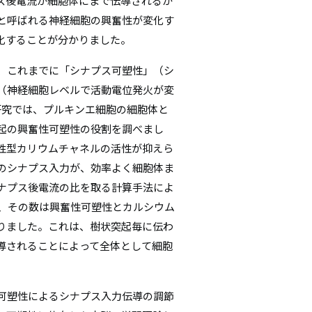
ス後電流が細胞体にまで伝導されるか
シ
と呼ばれる神経細胞の興奮性が変化す
化することが分かりました。
ョ
、これまでに「シナプス可塑性」（シ
ン
（神経細胞レベルで活動電位発火が変
研究では、プルキンエ細胞の細胞体と
起の興奮性可塑性の役割を調べまし
性型カリウムチャネルの活性が抑えら
のシナプス入力が、効率よく細胞体ま
ナプス後電流の比を取る計算手法によ
り、その数は興奮性可塑性とカルシウム
りました。これは、樹状突起毎に伝わ
導されることによって全体として細胞
可塑性によるシナプス入力伝導の調節