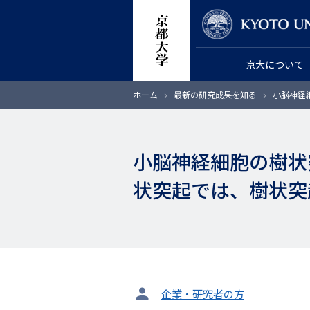
メ
教員検索
イ
ン
京大について
コ
ン
パ
ホーム
最新の研究成果を知る
小脳神経
テ
ン
く
ン
ず
ツ
小脳神経細胞の樹状
に
移
状突起では、樹状突
動
タ
企業・研究者の方