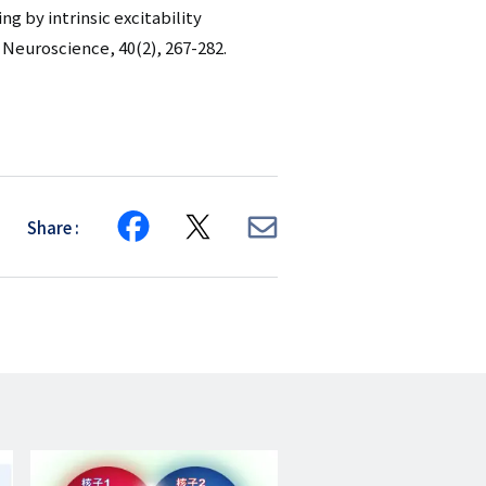
ng by intrinsic excitability
f Neuroscience, 40(2), 267-282.
Share
Share
Share
Share
on
on
via
Facebook
X
E-
mail