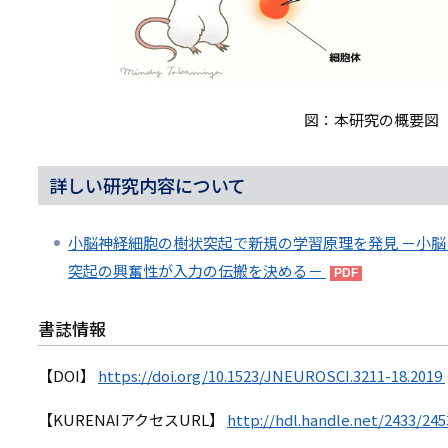
図：本研究の概要図
詳しい研究内容について
小脳神経細胞の樹状突起で新規の学習原理を発見 －小
突起の興奮性が入力の伝搬を決める－
書誌情報
【DOI】
https://doi.org/10.1523/JNEUROSCI.3211-18.2019
【KURENAIアクセスURL】
http://hdl.handle.net/2433/24