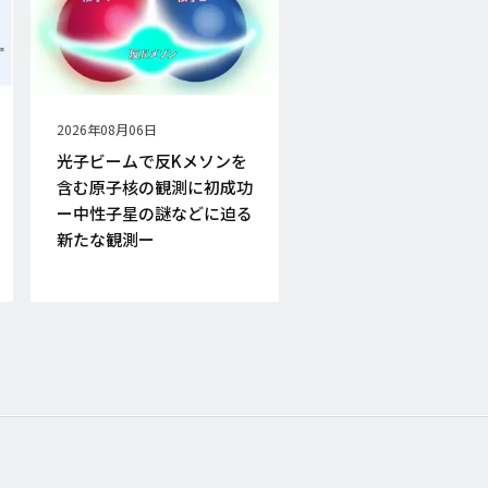
公
2026年08月06日
開
光子ビームで反Kメソンを
日
含む原子核の観測に初成功
ー中性子星の謎などに迫る
新たな観測ー