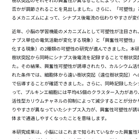
リ
樹状突起のそれぞれの興奮性が異なることによって、シナプ
否かが調節されることを見出しました。さらに、「可塑性」
リ
ン
るメカニズムによって、シナプス後電流の伝わりやすさが変
ン
ク
近年、小脳の学習機能のメカニズムとして可塑性が注目され
ク
ナプス単位の電気活動が変化する現象）と「興奮性可塑性」
化する現象）の2種類の可塑性の研究が進んできました。本
樹状突起から同時にシナプス後電流を記録することで樹状突
た。その結果、興奮性可塑性が誘導されたり、カルシウム活
れた条件では、細胞体から遠い樹状突起（遠位樹状突起）へ
で伝導することが確認できました。さらに、同時記録したシ
って、プルキンエ細胞には平均4.5個のクラスター入力があ
活性型カリウムチャネルの抑制によって減少することが分か
りやすさが異なっていたシナプス入力が、興奮性可塑性が誘
体まで通過しやすくなったことを意味します。
本研究成果は、小脳にはこれまで知られていなかった興奮性