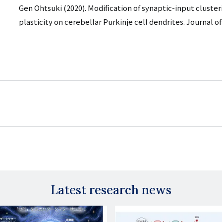
Gen Ohtsuki (2020). Modification of synaptic-input clusteri
plasticity on cerebellar Purkinje cell dendrites. Journal o
Latest research news