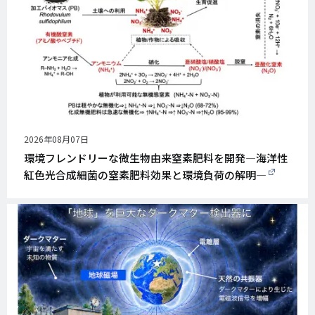
公
2026年08月07日
開
環境フレンドリーな微生物由来窒素肥料を開発―海洋性
日
紅色光合成細菌の窒素肥料効果と環境負荷の解明―