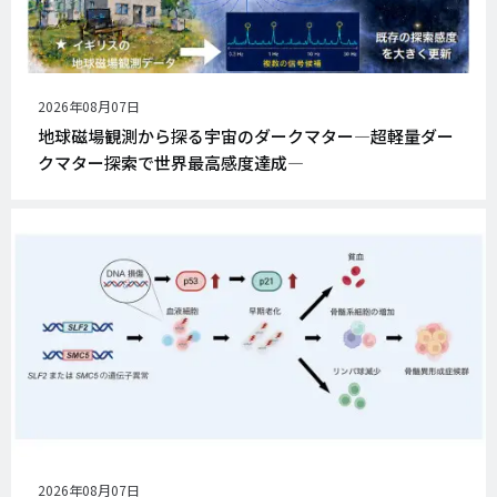
公
2026年08月07日
開
地球磁場観測から探る宇宙のダークマター―超軽量ダー
日
クマター探索で世界最高感度達成―
公
2026年08月07日