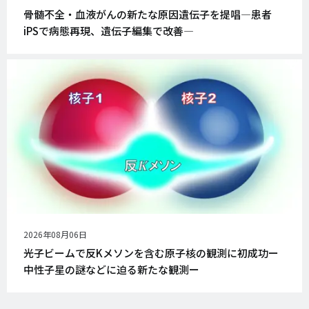
開
骨髄不全・血液がんの新たな原因遺伝子を提唱―患者
日
iPSで病態再現、遺伝子編集で改善―
公
2026年08月06日
開
光子ビームで反Kメソンを含む原子核の観測に初成功ー
日
中性子星の謎などに迫る新たな観測ー