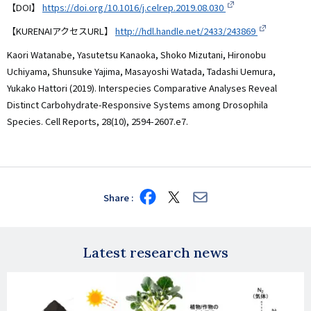
【DOI】
https://doi.org/10.1016/j.celrep.2019.08.030
【KURENAIアクセスURL】
http://hdl.handle.net/2433/243869
Kaori Watanabe, Yasutetsu Kanaoka, Shoko Mizutani, Hironobu
Uchiyama, Shunsuke Yajima, Masayoshi Watada, Tadashi Uemura,
Yukako Hattori (2019). Interspecies Comparative Analyses Reveal
Distinct Carbohydrate-Responsive Systems among Drosophila
Species. Cell Reports, 28(10), 2594-2607.e7.
Share
Share
Share
Share
on
on
via
Facebook
X
E-
mail
Latest research news