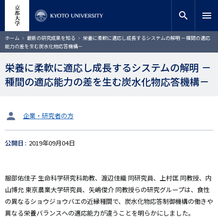
メ
close
サイト内検索
教員検索
イ
search
menu
ン
コ
検索
パ
ホーム
最新の研究成果を知る
栄養に柔軟に適応し成長するシステムの解明 －種間の適応
ン
ン
能力の差を生む炭水化物応答機構－
く
テ
ず
ン
栄養に柔軟に適応し成長するシステムの解明 －
ツ
種間の適応能力の差を生む炭水化物応答機構－
に
移
動
タ
企業・研究者の方
ー
ゲ
公開日
2019年09月04日
ッ
ト
服部佑佳子 生命科学研究科助教、渡辺佳織 同研究員、上村匡 同教授、内
山博允 東京農業大学研究員、矢嶋俊介 同教授らの研究グループは、食性
の異なるショウジョウバエの近縁種間で、炭水化物応答制御機構の働きや
異なる栄養バランスへの適応能力が違うことを明らかにしました。