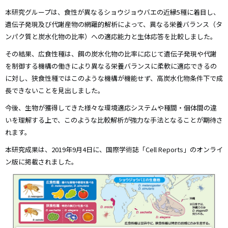
本研究グループは、食性が異なるショウジョウバエの近縁5種に着目し、
遺伝子発現及び代謝産物の網羅的解析によって、異なる栄養バランス（タ
ンパク質と炭水化物の比率）への適応能力と生体応答を比較しました。
その結果、広食性種は、餌の炭水化物の比率に応じて遺伝子発現や代謝
を制御する機構の働きにより異なる栄養バランスに柔軟に適応できるの
に対し、狭食性種ではこのような機構が機能せず、高炭水化物条件下で成
長できないことを見出しました。
今後、生物が獲得してきた様々な環境適応システムや種間・個体間の違
いを理解する上で、このような比較解析が強力な手法となることが期待さ
れます。
本研究成果は、2019年9月4日に、国際学術誌「Cell Reports」のオンライ
ン版に掲載されました。