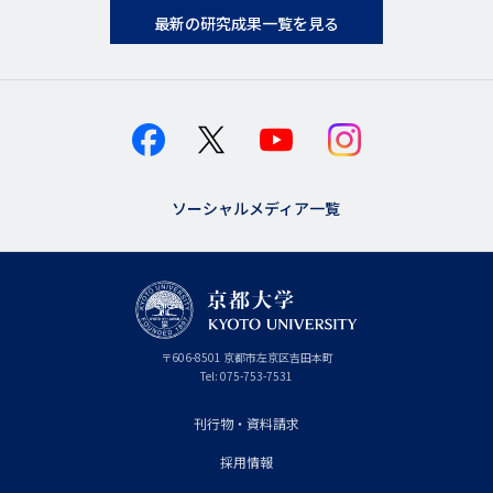
最新の研究成果一覧を見る
ソーシャルメディア一覧
京
〒
606-8501
京
京都市
左京区吉田本町
都
都
Tel:
075-753-7531
大
府
学
刊行物・資料請求
フ
採用情報
ッ