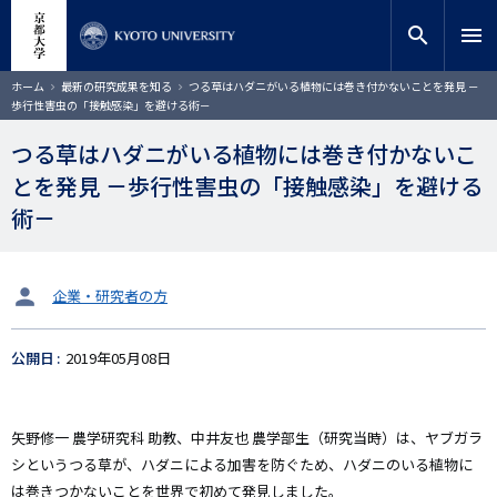
メ
close
サイト内検索
教員検索
イ
search
menu
ン
コ
検索
パ
ホーム
最新の研究成果を知る
つる草はハダニがいる植物には巻き付かないことを発見 －
ン
ン
歩行性害虫の「接触感染」を避ける術－
く
テ
ず
ン
つる草はハダニがいる植物には巻き付かないこ
ツ
とを発見 －歩行性害虫の「接触感染」を避ける
に
移
術－
動
タ
企業・研究者の方
ー
ゲ
公開日
2019年05月08日
ッ
ト
矢野修一
農学研究科
助教、中井友也 農学部生（研究当時）は、ヤブガラ
シというつる草が、ハダニによる加害を防ぐため、ハダニのいる植物に
は巻きつかないことを世界で初めて発見しました。