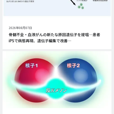
公
2026年08月07日
開
骨髄不全・血液がんの新たな原因遺伝子を提唱―患者
日
iPSで病態再現、遺伝子編集で改善―