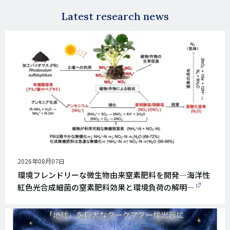
Latest research news
公
2026年08月07日
開
環境フレンドリーな微生物由来窒素肥料を開発―海洋性
日
紅色光合成細菌の窒素肥料効果と環境負荷の解明―