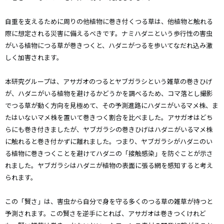
自重を支えるために周りの他植物に巻き付くつる草は、他植物と触れる
際に想定される災害に備えるべきです。ナミハダニという歩行性の害虫
がいる植物につる草が巻きつくと、ハダニがつるを歩いてなだれ込み激
しく加害されます。
本研究グループは、アサガオのつるとヤブガラシという雑草の巻きひげ
が、ハダニがいる植物を避けるかどうかを調べるため、コマ落とし撮影
でつる草が動く方向を見極めて、その予測進路にハダニがいるマメ株、ま
たはいないマメ株を置いて巻きつく割合を比べました。アサガオはどち
らにも巻き付きましたが、ヤブガラシの巻きひげはハダニがいるマメ株
に触れると巻き付かずに離れました。つまり、ヤブガラシがハダニのい
る植物に巻きつくことを避けてハダニの「接触感染」を防ぐことが示さ
れました。ヤブガラシはハダニが植物の表面に張る網を感知すると考え
られます。
この「賢さ」は、害虫から自分で身を守る多くのつる草の雑草が持つと
予測されます。この賢さを逆手にとれば、アサガオは巻きつくけれど