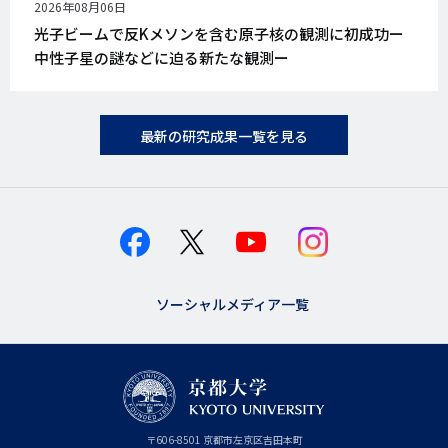
公
2026年08月06日
開
光子ビームで反Kメソンを含む原子核の観測に初成功ー
日
中性子星の謎などに迫る新たな観測ー
最新の研究成果一覧を見る
ソーシャルメディア一覧
京
〒
606-8501
京
京都市
左京区吉田本町