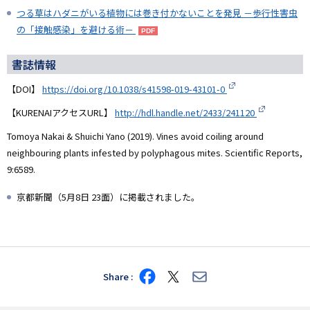
つる草はハダニがいる植物には巻き付かないことを発見 －歩行性害虫
の「接触感染」を避ける術－
書誌情報
【DOI】
https://doi.org/10.1038/s41598-019-43101-0
【KURENAIアクセスURL】
http://hdl.handle.net/2433/241120
Tomoya Nakai & Shuichi Yano (2019). Vines avoid coiling around
neighbouring plants infested by polyphagous mites. Scientific Reports,
9:6589.
京都新聞（5月8日 23面）に掲載されました。
Share
Share
Share
Share
on
on
via
Facebook
X
E-
mail