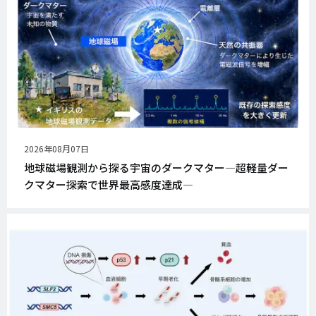
公
2026年08月07日
開
地球磁場観測から探る宇宙のダークマター―超軽量ダー
日
クマター探索で世界最高感度達成―