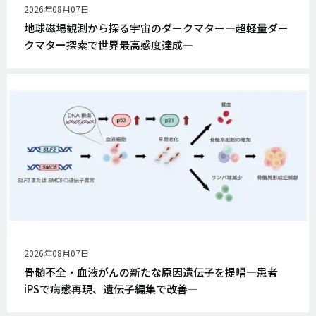
公
2026年08月07日
開
地球磁場観測から探る宇宙のダークマター―超軽量ダー
日
クマター探索で世界最高感度達成―
公
2026年08月07日
開
骨髄不全・血液がんの新たな原因遺伝子を提唱―患者
日
iPSで病態再現、遺伝子編集で改善―