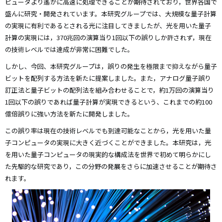
ピュータより遙かに高速に処理できることが期待されており，世界各国で
盛んに研究・開発されています。本研究グループでは、大規模な量子計算
の実現に有利であるとされる光に注目してきましたが、光を用いた量子
計算の実現には，370兆回の演算当り1回以下の誤りしか許されず，現在
の技術レベルでは達成が非常に困難でした。
しかし、今回、本研究グループは，誤りの発生を極限まで抑えながら量子
ビットを配列する方法を新たに提案しました。また，アナログ量子誤り
訂正法と量子ビットの配列法を組み合わせることで，約1万回の演算当り
1回以下の誤りであれば量子計算が実現できるという、これまでの約100
億倍誤りに強い方法を新たに開発しました。
この誤り率は現在の技術レベルでも到達可能なことから，光を用いた量
子コンピュータの実現に大きく近づくことができました。本研究は，光
を用いた量子コンピュータの現実的な構成法を世界で初めて明らかにし
た先駆的な研究であり，この分野の発展をさらに加速させることが期待さ
れます。