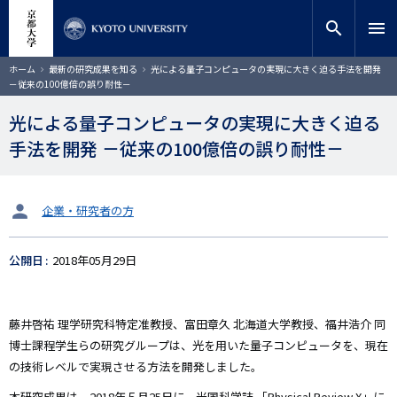
メ
close
サイト内検索
教員検索
イ
search
menu
ン
コ
検索
パ
ホーム
最新の研究成果を知る
光による量子コンピュータの実現に大きく迫る手法を開発
ン
ン
－従来の100億倍の誤り耐性－
く
テ
ず
ン
光による量子コンピュータの実現に大きく迫る
ツ
手法を開発 －従来の100億倍の誤り耐性－
に
移
動
タ
企業・研究者の方
ー
ゲ
公開日
2018年05月29日
ッ
ト
藤井啓祐 理学研究科特定准教授、富田章久 北海道大学教授、福井浩介 同
博士課程学生らの研究グループは、光を用いた量子コンピュータを、現在
の技術レベルで実現させる方法を開発しました。
本研究成果は，2018年５月25日に、米国科学誌 「Physical Review X」に