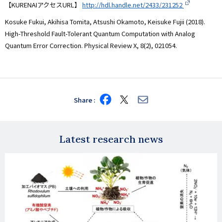
【KURENAIアクセスURL】
http://hdl.handle.net/2433/231252
Kosuke Fukui, Akihisa Tomita, Atsushi Okamoto, Keisuke Fujii (2018).
High-Threshold Fault-Tolerant Quantum Computation with Analog
Quantum Error Correction. Physical Review X, 8(2), 021054.
Share
Share
Share
Share
on
on
via
Facebook
X
E-
mail
Latest research news