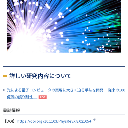
詳しい研究内容について
光による量子コンピュータの実現に大きく迫る手法を開発 －従来の100
億倍の誤り耐性－
書誌情報
【DOI】
https://doi.org/10.1103/PhysRevX.8.021054