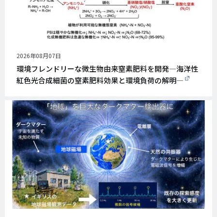
公
2026年08月07日
開
環境フレンドリーな微生物由来窒素肥料を開発―海洋性
日
紅色光合成細菌の窒素肥料効果と環境負荷の解明―