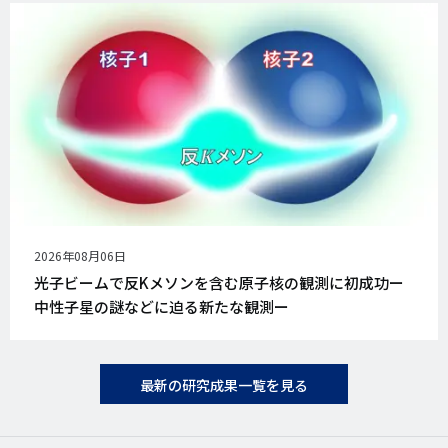
公
2026年08月06日
開
光子ビームで反Kメソンを含む原子核の観測に初成功ー
日
中性子星の謎などに迫る新たな観測ー
最新の研究成果一覧を見る