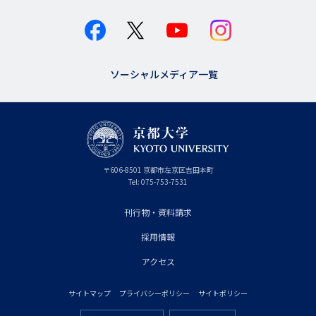
ソーシャルメディア一覧
京
〒
606-8501
京
京都市
左京区吉田本町
都
都
Tel:
075-753-7531
大
府
学
刊行物・資料請求
フ
採用情報
ッ
タ
アクセス
ー
サイトマップ
プライバシーポリシー
サイトポリシー
プ
フ