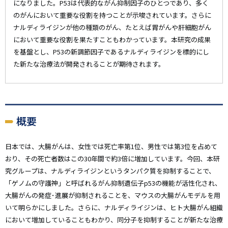
になりました。P53は代表的ながん抑制因子のひとつであり、多く
のがんにおいて重要な役割を持つことが示唆されています。さらに
ナルディライジンが他の種類のがん、たとえば胃がんや肝細胞がん
において重要な役割を果たすこともわかっています。本研究の成果
を基盤とし、P53の新調節因子であるナルディライジンを標的にし
た新たな治療法が開発されることが期待されます。
概要
日本では、大腸がんは、女性では死亡率第1位、男性では第3位を占めて
おり、その死亡者数はこの30年間で約3倍に増加しています。今回、本研
究グループは、ナルディライジンというタンパク質を抑制することで、
「ゲノムの守護神」と呼ばれるがん抑制遺伝子p53の機能が活性化され、
大腸がんの発症･進展が抑制されることを、マウスの大腸がんモデルを用
いて明らかにしました。さらに、ナルディライジンは、ヒト大腸がん組織
において増加していることもわかり、同分子を抑制することが新たな治療