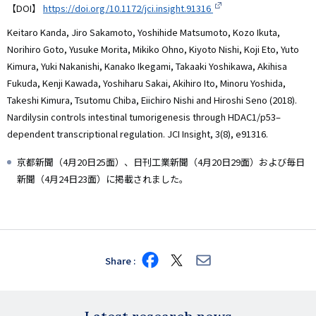
【DOI】
https://doi.org/10.1172/jci.insight.91316
Keitaro Kanda, Jiro Sakamoto, Yoshihide Matsumoto, Kozo Ikuta,
Norihiro Goto, Yusuke Morita, Mikiko Ohno, Kiyoto Nishi, Koji Eto, Yuto
Kimura, Yuki Nakanishi, Kanako Ikegami, Takaaki Yoshikawa, Akihisa
Fukuda, Kenji Kawada, Yoshiharu Sakai, Akihiro Ito, Minoru Yoshida,
Takeshi Kimura, Tsutomu Chiba, Eiichiro Nishi and Hiroshi Seno (2018).
Nardilysin controls intestinal tumorigenesis through HDAC1/p53–
dependent transcriptional regulation. JCI Insight, 3(8), e91316.
京都新聞（4月20日25面）、日刊工業新聞（4月20日29面）および毎日
新聞（4月24日23面）に掲載されました。
Share
Share
Share
Share
on
on
via
Facebook
X
E-
mail