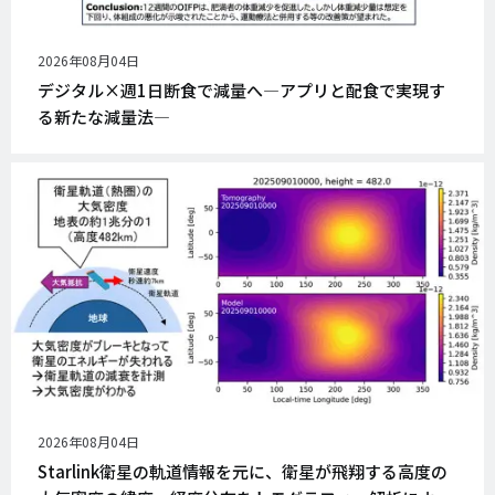
公
2026年08月04日
開
デジタル×週1日断食で減量へ―アプリと配食で実現す
日
る新たな減量法―
公
2026年08月04日
開
Starlink衛星の軌道情報を元に、衛星が飛翔する高度の
日