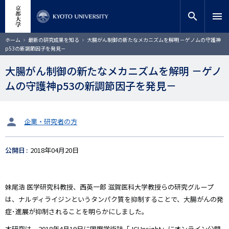
メ
close
サイト内検索
教員検索
イ
search
menu
ン
コ
検索
パ
ホーム
最新の研究成果を知る
大腸がん制御の新たなメカニズムを解明 －ゲノムの守護神
ン
ン
p53の新調節因子を発見－
く
テ
ず
ン
大腸がん制御の新たなメカニズムを解明 －ゲノ
ツ
ムの守護神p53の新調節因子を発見－
に
移
動
タ
企業・研究者の方
ー
ゲ
公開日
2018年04月20日
ッ
ト
妹尾浩 医学研究科教授、西英一郎 滋賀医科大学教授らの研究グループ
は、ナルディライジンというタンパク質を抑制することで、大腸がんの発
症･進展が抑制されることを明らかにしました。
本研究は、2018年4月19日に国際学術誌「JCI Insight」にオンライン公開