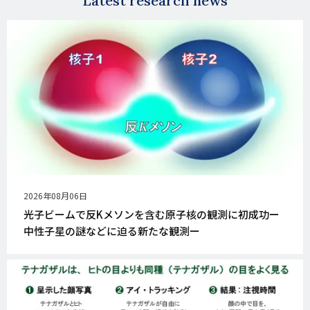
Latest research news
公
2026年08月06日
開
光子ビームで反Kメソンを含む原子核の観測に初成功ー
日
中性子星の謎などに迫る新たな観測ー