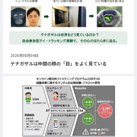
公
2026年08月04日
開
テナガザルは仲間の顔の「目」をよく見ている
日