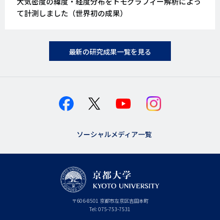
大気密度の緯度・経度分布をトモグラフィー解析によっ
て計測しました（世界初の成果）
最新の研究成果一覧を見る
ソーシャルメディア一覧
京
〒
606-8501
京
京都市
左京区吉田本町
都
都
Tel:
075-753-7531
大
府
学