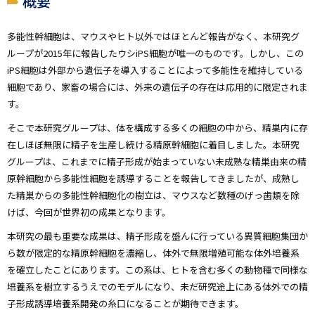
概要
多能性幹細胞は、マウスやヒト以外ではほとんど報告がなく、本研究グ
ループが2015年に報告したウシiPS細胞が唯一のものです。しかし、この
iPS細胞は外部から遺伝子を導入することによって多能性を維持している
細胞であり、家畜の場合には、外来の遺伝子の存在は応用的に限定されま
す。
そこで本研究グループは、体を構成する多くの細胞の中から、精巣内に存
在しほぼ無限に精子を生産し続ける精原幹細胞に着目しました。本研究
グループは、これまでに精子形成が始まっていない未成熟な精巣由来の精
原幹細胞から多能性細胞を誘導することを報告してきましたが、成熟し
た精巣からの多能性幹細胞化の樹立は、マウスなど数種のげっ歯類を除
けば、今回が世界初の成果となります。
本研究の最も重要な成果は、精子形成を盛んに行っている異質細胞集団か
ら数が限定的な精原幹細胞を濃縮し、体外で無限増殖可能な体外培養系
を確立したことにあります。この系は、ヒトを含む多くの動物種で同様な
培養系を樹立するうえでのモデルになり、未だ研究途上にある体外での精
子形成誘導培養系開発の糸口になることが期待できます。