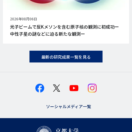
公
2026年08月06日
開
光子ビームで反Kメソンを含む原子核の観測に初成功ー
日
中性子星の謎などに迫る新たな観測ー
最新の研究成果一覧を見る
ソーシャルメディア一覧