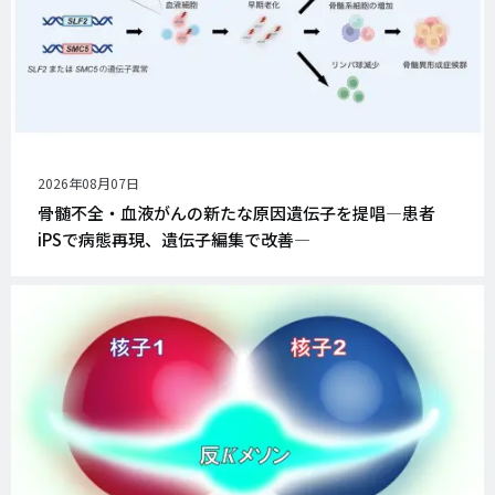
公
2026年08月07日
開
骨髄不全・血液がんの新たな原因遺伝子を提唱―患者
日
iPSで病態再現、遺伝子編集で改善―