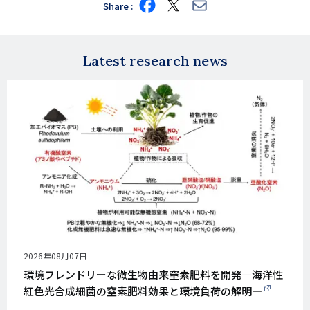
Share
Share
Share
Share
on
on
via
Facebook
X
E-
mail
Latest research news
公
2026年08月07日
開
環境フレンドリーな微生物由来窒素肥料を開発―海洋性
日
紅色光合成細菌の窒素肥料効果と環境負荷の解明―