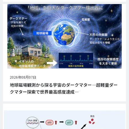
公
2026年08月07日
開
地球磁場観測から探る宇宙のダークマター―超軽量ダー
日
クマター探索で世界最高感度達成―