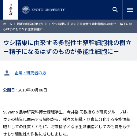
メ
close
サイト内検索
教員検索
イ
search
menu
ン
コ
検索
パ
ホーム
最新の研究成果を知る
ウシ精巣に由来する多能性生殖幹細胞株の樹立 －精子にな
ン
ン
るはずのものが多能性細胞に－
く
テ
ず
ン
ウシ精巣に由来する多能性生殖幹細胞株の樹立
ツ
－精子になるはずのものが多能性細胞に－
に
移
動
タ
企業・研究者の方
ー
ゲ
公開日
2018年03月08日
ッ
ト
Suyatno 農学研究科博士課程学生、今井裕 同教授らの研究グループは、
ウシの精巣に由来する細胞から、種々の組織・器官に分化する多能性細
胞としての性質とともに、将来精子となる生殖細胞としての性質をも併
せもつ細胞株の作製に成功しました。