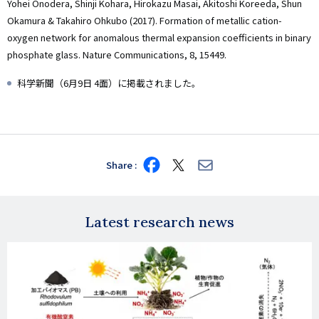
Yohei Onodera, Shinji Kohara, Hirokazu Masai, Akitoshi Koreeda, Shun
Okamura & Takahiro Ohkubo (2017). Formation of metallic cation-
oxygen network for anomalous thermal expansion coefficients in binary
phosphate glass. Nature Communications, 8, 15449.
科学新聞（6月9日 4面）に掲載されました。
Share
Share
Share
Share
on
on
via
Facebook
X
E-
mail
Latest research news