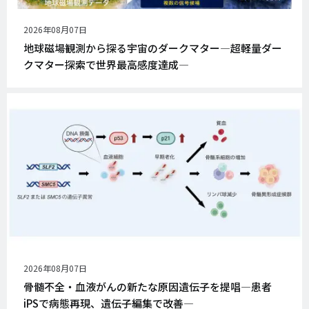
公
2026年08月07日
開
地球磁場観測から探る宇宙のダークマター―超軽量ダー
日
クマター探索で世界最高感度達成―
公
2026年08月07日
開
骨髄不全・血液がんの新たな原因遺伝子を提唱―患者
日
iPSで病態再現、遺伝子編集で改善―