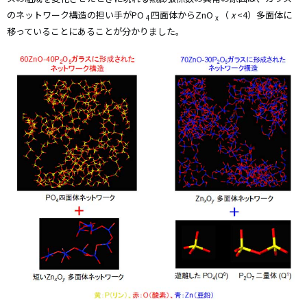
のネットワーク構造の担い手がPO
四面体からZnO
（
x
<4）多面体に
4
x
移っていることにあることが分かりました。