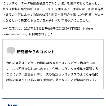
に再現する「データ駆動型構造モデリング法」を世界で初めて適用し、
ガラス材料に酸化亜鉛（以下、ZnO）を加えると、予測に反し熱膨張係数
（温度の上昇によって物質の体積が膨張する割合を示した物理量）が大き
くなるという異常なふるまいを原子レベルで明らかにしました。
本研究成果は、2017年5月31日午後6時に英国の科学雑誌「Nature
Communications」に掲載されました。
研究者からのコメント
今回の発見は、ガラスの機能発現メカニズムをガラス構造から原子
レベルで明らかにしたものです。今後、こういった知見を蓄積する
ことにより、超高屈折率ガラスや新規セラミックスのような革新的
材料の開発への道筋を示す重要な知見となることが期待されます。