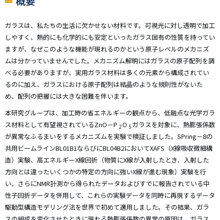
概要
ガラスは、私たちの生活に欠かせない材料です。可視光に対し透明で加工
しやすく、熱的にも化学的にも安定といったガラス固有の性質を持ってい
ますが、なぜこのような機能が現れるのかという原子レベルのメカニズ
ムは分かっていませんでした。メカニズム解明にはガラスの原子配列を調
べる必要がありますが、実用ガラス材料は多くの元素から構成されてい
るのに加え、ガラスにおける原子配列は結晶のような規則性がないた
め、配列の把握には大きな困難を伴います。
本研究グループは、加工時の省エネルギーの観点から、低融点な光学ガラ
ス材料として有望視されているZnO－P
O
ガラスを対象に、熱膨張係数
2
5
が異常なふるまいをするメカニズムを実験で検証しました。SPring－8の
共用ビームラインBL01B1ならびにBL04B2においてXAFS（X線吸収微細構
造）実験、高エネルギーX線回折（物質にX線が入射したとき、入射した
方向とは違ったいくつかの特定の方向に強いX線が進む現象）実験を行
い、さらにNMR計測から得られたデータおよびすでに報告されている中
性子回折データを併用して、これらの実験データを同時に再現するデータ
駆動型構造モデリング法を世界で初めて適用しました。その結果、ガラ
スの組成を変化させたときに現れる熱膨張係数の異常の原因は、ガラス