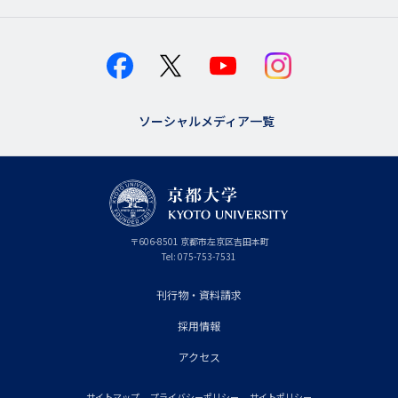
ソーシャルメディア一覧
京
〒
606-8501
京
京都市
左京区吉田本町
都
都
Tel:
075-753-7531
大
府
学
刊行物・資料請求
フ
採用情報
ッ
タ
アクセス
ー
サイトマップ
プライバシーポリシー
サイトポリシー