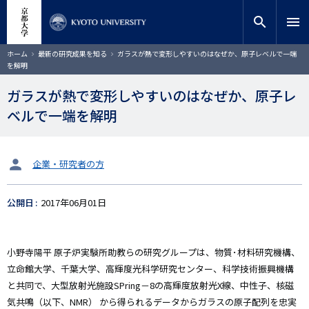
メ
close
サイト内検索
教員検索
イ
search
menu
ン
コ
検索
パ
ホーム
最新の研究成果を知る
ガラスが熱で変形しやすいのはなぜか、原子レベルで一端
ン
ン
を解明
く
テ
ず
ン
ガラスが熱で変形しやすいのはなぜか、原子レ
ツ
ベルで一端を解明
に
移
動
タ
企業・研究者の方
ー
ゲ
公開日
2017年06月01日
ッ
ト
小野寺陽平 原子炉実験所助教らの研究グループは、物質･材料研究機構、
立命館大学、千葉大学、高輝度光科学研究センター、科学技術振興機構
と共同で、大型放射光施設SPring－8の高輝度放射光X線、中性子、核磁
気共鳴（以下、NMR） から得られるデータからガラスの原子配列を忠実