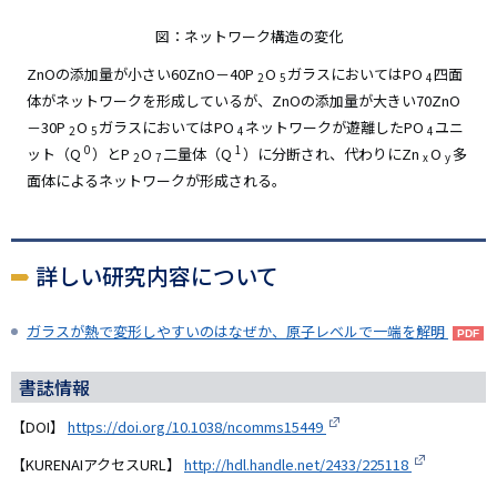
図：ネットワーク構造の変化
ZnOの添加量が小さい60ZnO－40P
O
ガラスにおいてはPO
四面
2
5
4
体がネットワークを形成しているが、ZnOの添加量が大きい70ZnO
－30P
O
ガラスにおいてはPO
ネットワークが遊離したPO
ユニ
2
5
4
4
0
1
ット（Q
）とP
O
二量体（Q
）に分断され、代わりにZn
O
多
2
7
x
y
面体によるネットワークが形成される。
詳しい研究内容について
ガラスが熱で変形しやすいのはなぜか、原子レベルで一端を解明
書誌情報
【DOI】
https://doi.org/10.1038/ncomms15449
【KURENAIアクセスURL】
http://hdl.handle.net/2433/225118