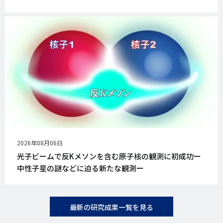
公
2026年08月06日
開
光子ビームで反Kメソンを含む原子核の観測に初成功ー
日
中性子星の謎などに迫る新たな観測ー
最新の研究成果一覧を見る