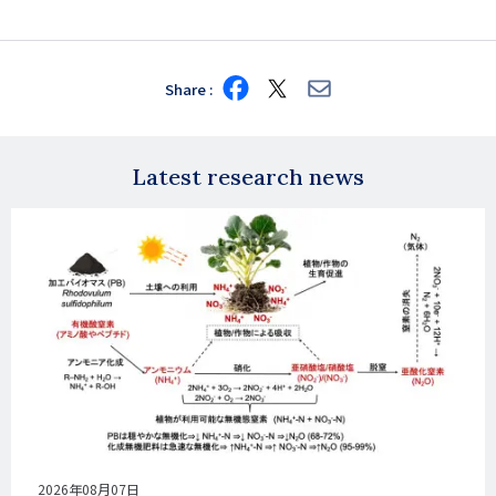
Share
Share
Share
Share
on
on
via
Facebook
X
E-
mail
Latest research news
公
2026年08月07日