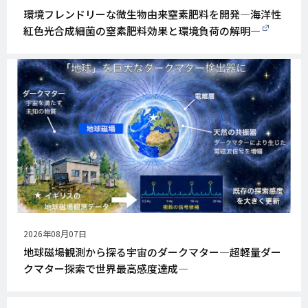
開
環境フレンドリーな微生物由来窒素肥料を開発―海洋性
日
紅色光合成細菌の窒素肥料効果と環境負荷の解明―
公
2026年08月07日
開
地球磁場観測から探る宇宙のダークマター―超軽量ダー
日
クマター探索で世界最高感度達成―