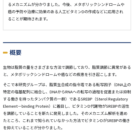
るメカニズムが分かりました。今後、メタボリックシンドロームや
癌の予防や治療に効果のある人工ビタミンDの作成などに応用され
ることが期待されます。
概要
生物は脂質の量をさまざまな方法で調節しており、脂質調節に異常がある
と、メタボリックシンドロームや癌などの疾患を引き起こします。
そこで本研究グループは、脂質生合成の指令塔である転写因子（DNA上の
特定の塩基配列に結合し、DNAからRNAへの転写の過程を促進または抑制
する働きを持ったタンパク質の一群）であるSREBP（Sterol Regulatory
Element－binding Protein）に着目し、ビタミンD代謝物がSREBPの活性
を調節していることを新たに発見しました。そのメカニズム解析を進め
たところ、これまで知られていなかった方法でビタミンDがSREBPの働き
を抑えていることが分かりました。