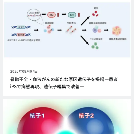
公
2026年08月07日
開
骨髄不全・血液がんの新たな原因遺伝子を提唱―患者
日
iPSで病態再現、遺伝子編集で改善―