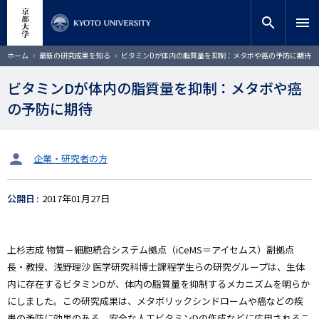
メ
close
サイト内検索
教員検索
イ
search
menu
ン
コ
検索
パ
ホーム
最新の研究成果を知る
ビタミンDが体内の脂質量を抑制：メタボや癌の予防に期待
ン
ン
く
テ
ず
ビタミンDが体内の脂質量を抑制：メタボや癌
ン
の予防に期待
ツ
に
移
動
タ
企業・研究者の方
ー
ゲ
公開日
2017年01月27日
ッ
ト
上杉志成 物質－細胞統合システム拠点（iCeMS＝アイセムス）副拠点
長・教授、浅野理沙 医学研究科博士課程学生らの研究グループは、生体
内に存在するビタミンDが、体内の脂質量を抑制するメカニズムを明らか
にしました。この研究成果は、メタボリックシンドロームや癌などの疾
患の予防に効果のある、安全な人工ビタミンDの作成などに応用されるこ