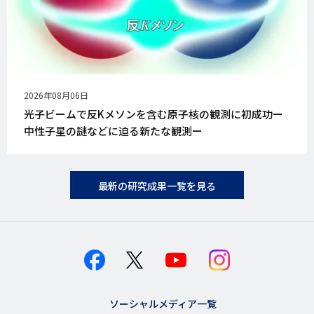
公
2026年08月06日
開
光子ビームで反Kメソンを含む原子核の観測に初成功ー
日
中性子星の謎などに迫る新たな観測ー
最新の研究成果一覧を見る
ソーシャルメディア一覧