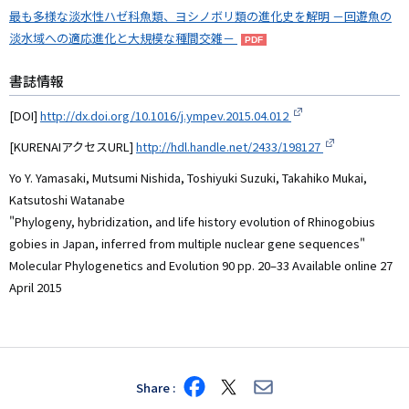
最も多様な淡水性ハゼ科魚類、ヨシノボリ類の進化史を解明 －回遊魚の
淡水域への適応進化と大規模な種間交雑－
書誌情報
[DOI]
http://dx.doi.org/10.1016/j.ympev.2015.04.012
[KURENAIアクセスURL]
http://hdl.handle.net/2433/198127
Yo Y. Yamasaki, Mutsumi Nishida, Toshiyuki Suzuki, Takahiko Mukai,
Katsutoshi Watanabe
"Phylogeny, hybridization, and life history evolution of Rhinogobius
gobies in Japan, inferred from multiple nuclear gene sequences"
Molecular Phylogenetics and Evolution 90 pp. 20–33 Available online 27
April 2015
Share
Share
Share
Share
on
on
via
Facebook
X