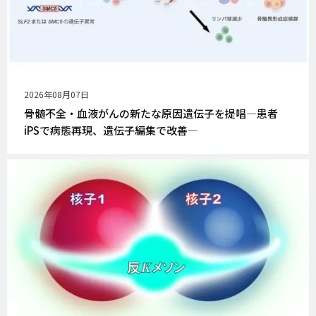
公
2026年08月07日
開
骨髄不全・血液がんの新たな原因遺伝子を提唱―患者
日
iPSで病態再現、遺伝子編集で改善―