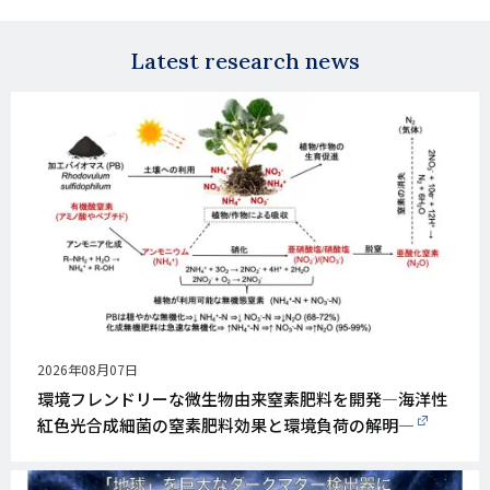
E-
mail
Latest research news
公
2026年08月07日
開
環境フレンドリーな微生物由来窒素肥料を開発―海洋性
日
紅色光合成細菌の窒素肥料効果と環境負荷の解明―