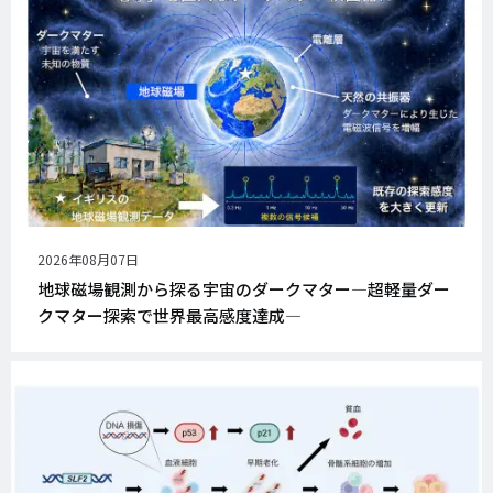
公
2026年08月07日
開
地球磁場観測から探る宇宙のダークマター―超軽量ダー
日
クマター探索で世界最高感度達成―