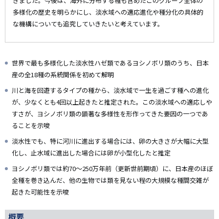
きました。今後は、海外に分布する種も含めたこのグループ全体の
多様化の歴史を明らかにし、淡水域への適応進化や種分化の具体的
な機構についても追究していきたいと考えています。
世界で最も多様化した淡水性ハゼ類であるヨシノボリ類のうち、日本
産の全18種の系統関係を初めて解明
川と海を回遊するタイプの種から、淡水域で一生を過ごす種への進化
が、少なくとも4回以上起きたと推定された。この淡水域への適応しや
すさが、ヨシノボリ類の顕著な多様性を形作ってきた要因の一つであ
ることを示唆
淡水性でも、特に河川に進出する場合には、卵の大きさが大幅に大型
化し、止水域に進出した場合には卵が小型化したと推定
ヨシノボリ類では約70～250万年前（更新世前期頃）に、日本産のほぼ
全種を巻き込んだ、他の生物では類を見ない程の大規模な種間交雑が
起きた可能性を示唆
概要