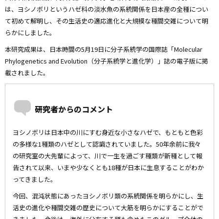
は、ヨシノボリというハゼ科の淡水魚の系統関係を日本産の全種につい
て初めて解明し、その生活史の適応進化と大規模な種間交雑について明
らかにしました。
本研究成果は、日本時間の5月19日に分子系統学の国際誌「Molecular
Phylogenetics and Evolution（分子系統学と進化学）」誌の電子版に掲
載されました。
研究者からのコメント
ヨシノボリは日本中の川にすむ身近な小さなハゼで、もともと色彩
の多様な1種類のハゼとして認識されていました。50年余前に我々
の研究室の大先輩によって、川で一生を過ごす種類が新種として報
告されて以来、いまや少なくとも18種が日本に生息することがわか
ってきました。
今回、混沌状態にあったヨシノボリ類の系統関係を明らかにし、生
活史の進化や種間交雑の歴史について大筋を明らかにすることがで