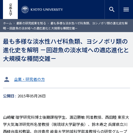
メ
close
サイト内検索
教員検索
イ
search
menu
ン
コ
検索
パ
ホーム
最新の研究成果を知る
最も多様な淡水性ハゼ科魚類、ヨシノボリ類の進化史を解
ン
ン
明 －回遊魚の淡水域への適応進化と大規模な種間交雑－
く
テ
ず
ン
最も多様な淡水性ハゼ科魚類、ヨシノボリ類の
ツ
進化史を解明 －回遊魚の淡水域への適応進化と
に
移
大規模な種間交雑－
動
タ
企業・研究者の方
ー
ゲ
公開日
2015年05月26日
ッ
ト
山崎曜 理学研究科博士後期課程学生、渡辺勝敏 同准教授、西田睦 東京大
学大気海洋研究所名誉教授（現琉球大学副学長）、鈴木寿之 兵庫県立川
西緑台高校教諭、向井貴彦 岐阜大学地域科学部准教授らの研究グループ