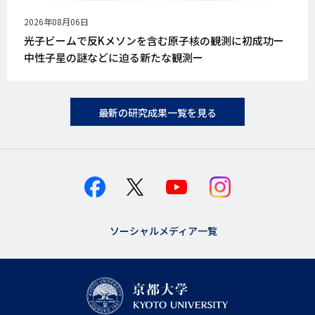
公
2026年08月06日
開
光子ビームで反Kメソンを含む原子核の観測に初成功ー
日
中性子星の謎などに迫る新たな観測ー
最新の研究成果一覧を見る
ソーシャルメディア一覧