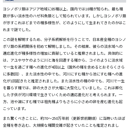
ヨシノボリ類はアジア地域に85種以上、国内では18種が知られ、最も種
数が多い淡水性のハゼ科魚類として知られています。しかしヨシノボリ類
が示すこれほどまでの種多様性が、どのようにして生まれてきたのかはこ
れまで謎でした。
この謎を解明するため、分子系統解析を行うことで、日本産全種のヨシノ
ボリ類の系統関係を初めて解明しました。その結果、彼らの淡水域への
適応進化が種多様性の増加に貢献していると推察されました。具体的に
は、アユやサケのように川と海を回遊する種から、コイのように淡水域
で一生を過ごす種への進化が4回以上（国外の種を含めるとおそらくさら
に多数回）、また淡水性の中でも、河川にすむ種から池にすむ種への進
化が1回起きたと推定されました。また淡水性の種の中でも、河川で一生
を暮らす種では、卵の大きさが大幅に大型化していました。これは孵化
した子供が河川環境で生きていくための適応進化だと考えられます。一
方、池や湖にすむ種では祖先種よりもさらに小さめの卵を産む進化も起
こっています。
また驚くべきことに、約70～250万年前（更新世前期頃）に当時いたほぼ
全種を巻き込む、大規模な種間交雑が起きていたことも推定されまし