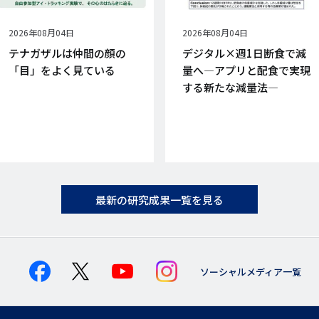
公
2026年08月04日
公
2026年08月04日
開
開
テナガザルは仲間の顔の
デジタル×週1日断食で減
日
日
「目」をよく見ている
量へ―アプリと配食で実現
する新たな減量法―
最新の研究成果一覧を見る
ソーシャルメディア一覧