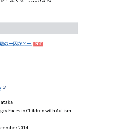
。
困難の一因か？－
6
sataka
ngry Faces in Children with Autism
December 2014