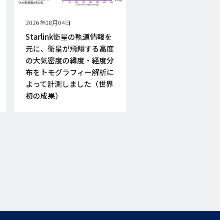
公
2026年08月04日
開
Starlink衛星の軌道情報を
日
元に、衛星が飛翔する高度
の大気密度の緯度・経度分
布をトモグラフィー解析に
よって計測しました（世界
初の成果）