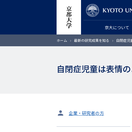
メ
教員検索
イ
ン
京大について
コ
ン
パ
ホーム
最新の研究成果を知る
自閉症児
テ
ン
く
ン
ず
ツ
自閉症児童は表情の
に
移
動
タ
企業・研究者の方
ー
ゲ