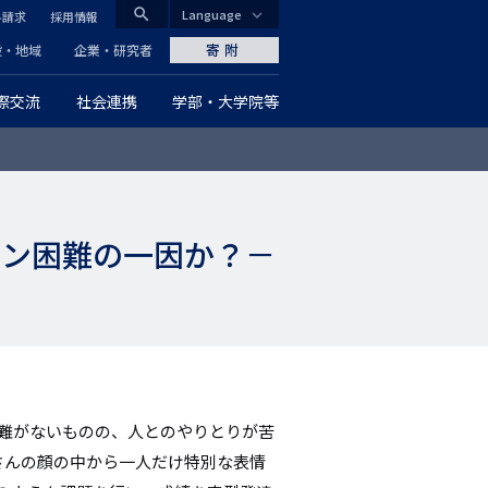
search
Language
料請求
採用情報
CLOSE
寄附
般・地域
企業・研究者
際交流
社会連携
学部・大学院等
グ
ロ
ー
ョン困難の一因か？－
バ
ル
ナ
ビ
ゲ
困難がないものの、人とのやりとりが苦
さんの顔の中から一人だけ特別な表情
ー