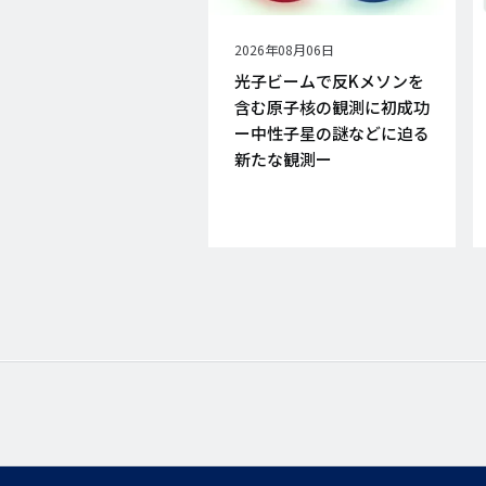
公
2026年08月06日
開
光子ビームで反Kメソンを
日
含む原子核の観測に初成功
ー中性子星の謎などに迫る
新たな観測ー