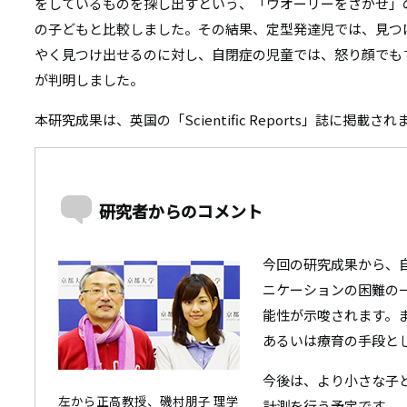
リ
をしているものを探し出すという、「ウオーリーをさがせ」
リ
の子どもと比較しました。その結果、定型発達児では、見つ
ン
やく見つけ出せるのに対し、自閉症の児童では、怒り顔でも
ン
ク
が判明しました。
ク
本研究成果は、英国の「Scientific Reports」誌に掲載さ
研究者からのコメント
今回の研究成果から、
ニケーションの困難の
能性が示唆されます。
あるいは療育の手段と
今後は、より小さな子
左から正高教授、磯村朋子 理学
計測を行う予定です。