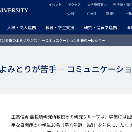
イベント
アクセス
大学施設案内
刊行物・資
ヘ
受験生
在学生
卒業生
一
ヘ
ッ
入試・高大連携
教育・学生支援
研究・産官学連携
国
ッ
ダ
童は表情のよみとりが苦手 －コミュニケーション困難の一因か？－
ダ
ー
ー
セ
よみとりが苦手 －コミュニケーシ
プ
カ
ラ
ン
イ
ダ
マ
リ
リ
正高信男 霊長類研究所教授らの研究グループは、学業には
ー
手な自閉症の小学生20名（平均年齢：9歳）を対象に、たく
ー