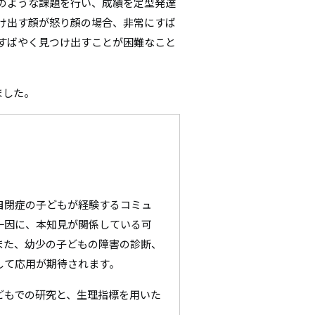
のような課題を行い、成績を定型発達
シ
け出す顔が怒り顔の場合、非常にすば
すばやく見つけ出すことが困難なこと
ョ
ン
れました。
自閉症の子どもが経験するコミュ
一因に、本知見が関係している可
また、幼少の子どもの障害の診断、
して応用が期待されます。
どもでの研究と、生理指標を用いた