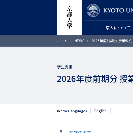
メ
教員検索
イ
ン
京大について
コ
ン
パ
ホーム
NEWS
2026年度前期分 授業料
テ
ン
く
ン
ず
ツ
学生支援
に
2026年度前期分 
移
動
English
In other languages
タ
在学生の方