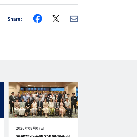
Share
Share
Share
Share
on
on
via
Facebook
X
E-
mail
公
2026年08月07日
開
京都葵の会第225回例会が