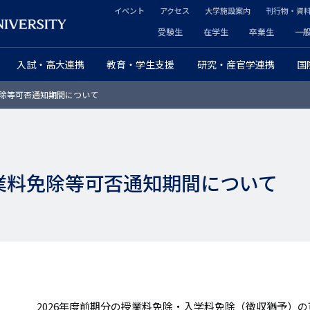
イベント
アクセス
大学施設案内
刊行物・資
ヘ
受験生
在学生
卒業生
一
ヘ
ッ
入試・高大連携
教育・学生支援
研究・産官学連携
国
ッ
ダ
免除等可否通知期間について
ダ
ー
ー
セ
プ
カ
授業料免除等可否通知期間について
ラ
ン
イ
ダ
マ
リ
リ
ー
ー
2026年度前期分の授業料免除・入学料免除（徴収猶予）