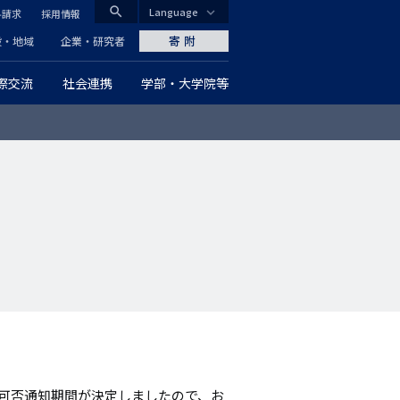
search
Language
料請求
採用情報
CLOSE
寄附
般・地域
企業・研究者
際交流
社会連携
学部・大学院等
グ
ロ
ー
バ
ル
ナ
ビ
ゲ
ー
の可否通知期間が決定しましたので、お