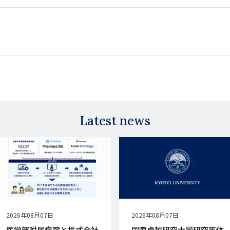
Latest news
公
2026年08月07日
公
2026年08月07日
開
開
医学部附属病院と株式会社
国際卓越研究大学研究等体