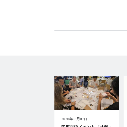
公
2026年08月07日
開
国際交流イベント「共創・