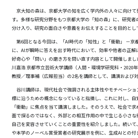
リ
リ
京大知の森は、京都大学の知を広く学内外の人々に向けて
ン
す。多様な研究分野をもつ京都大学の「知の森」に、研究者
ン
ク
分け入り、研究の面白さや意義をお伝えすることを目的とし
ク
第6回となる今回は、「AI時代の「知性」と「衝動」 －京
に、AIが瞬時に答えを出す時代において、効率や他者の正解
好奇心や「問い」の磨き方を問い直す内容として開催しまし
川嘉浩 京都市立芸術大学講師（人間・環境学研究科・2020
教授／理事補（広報担当）の2名を講師として、講演および
谷川講師は、現代社会で強調される主体性やモチベーショ
標に沿うための概念になっていると指摘し、これに対し、自
「衝動」に焦点を当て講演しました。そのうえで、社会で求
面で探るのではなく、外部との相互作用の中で生じる小さな
自己を変容させていくことの重要性を紹介しました。続いて
や本学のノーベル賞受賞者の研究展示を例に、生成AIとの