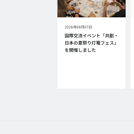
公
2026年08月07日
開
国際交流イベント「共創・
日
日本の夏祭り灯篭フェス」
を開催しました