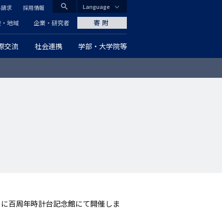
search
Language
料請求
採用情報
CLOSE
寄附
般・地域
企業・研究者
際交流
社会連携
学部・大学院等
グ
ロ
ー
バ
ル
ナ
ビ
ゲ
9日に百周年時計台記念館にて開催しま
ー