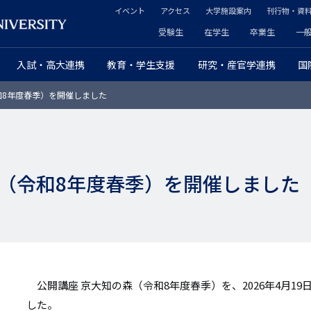
イベント
アクセス
大学施設案内
刊行物・資
ヘ
受験生
在学生
卒業生
一
ヘ
ッ
入試・高大連携
教育・学生支援
研究・産官学連携
国
ッ
ダ
8年度春季）を開催しました
ダ
ー
ー
セ
プ
カ
（令和8年度春季）を開催しました
ラ
ン
イ
ダ
マ
リ
リ
ー
公開講座 京大知の森（令和8年度春季）を、2026年4月1
ー
した。