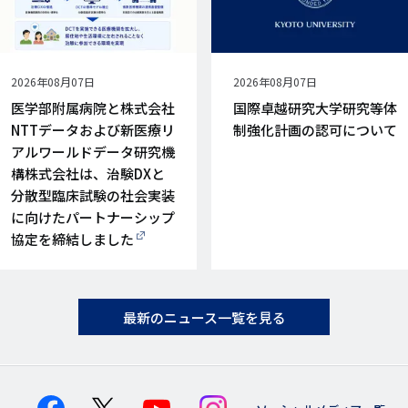
公
2026年08月07日
公
2026年08月07日
開
開
医学部附属病院と株式会社
国際卓越研究大学研究等体
日
日
NTTデータおよび新医療リ
制強化計画の認可について
アルワールドデータ研究機
構株式会社は、治験DXと
分散型臨床試験の社会実装
に向けたパートナーシップ
協定を締結しました
最新のニュース一覧を見る