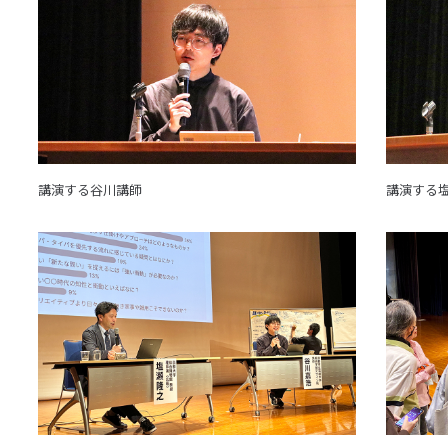
像
像
講演する谷川講師
講演する
画
画
像
像