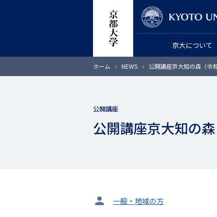
メ
教員検索
イ
ン
京大について
コ
ン
パ
ホーム
NEWS
公開講座京大知の森（令和
テ
ン
く
ン
ず
ツ
公開講座
に
公開講座京大知の森
移
動
タ
一般・地域の方
ー