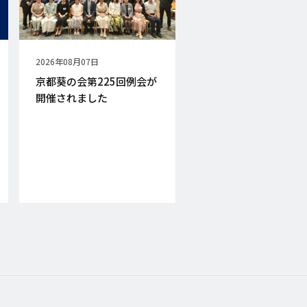
公
2026年08月07日
開
京都葵の会第225回例会が
日
開催されました