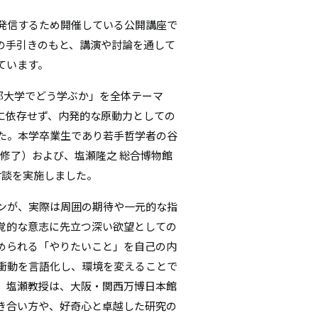
シ
発信するため開催している公開講座で
の手引きのもと、講演や討論を通して
ョ
ています。
ン
都大学でどう学ぶか」を全体テーマ
に依存せず、内発的な原動力としての
た。本学卒業生であり若手哲学者の谷
年修了）および、塩瀬隆之 総合博物館
対談を実施しました。
ンが、実際は周囲の期待や一元的な指
覚的な意志に先立つ深い欲望としての
められる「やりたいこと」を自己の内
衝動を言語化し、環境を変えることで
、塩瀬教授は、大阪・関西万博日本館
付き合い方や、好奇心と卓越した研究の