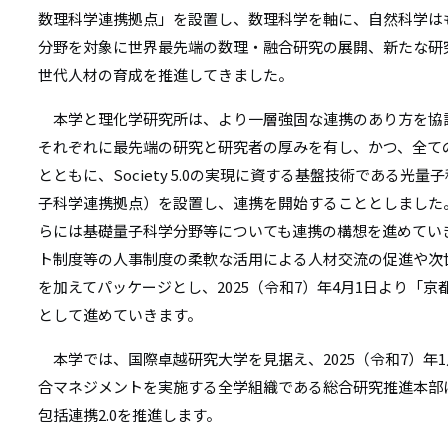
リ
数理科学連携拠点」を設置し、数理科学を軸に、自然科学は
リ
ン
分野を対象に世界最先端の数理・融合研究の展開、新たな研
ン
世代人材の育成を推進してきました。
ク
ク
本学と理化学研究所は、より一層強固な連携のあり方を協
それぞれに最先端の研究と研究者の厚みを有し、かつ、全て
とともに、Society 5.0の実現に資する基盤技術である
子科学連携拠点）を設置し、連携を開始することとしました
らには基礎量子科学分野等についても連携の構想を進めてい
ト制度等の人事制度の柔軟な活用による人材交流の促進や次
を加えてパッケージとし、2025（令和7）年4月1日より「京
として進めていきます。
本学では、国際卓越研究大学を見据え、2025（令和7）年
合マネジメントを実施する全学組織である総合研究推進本部
包括連携2.0を推進します。