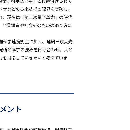
「国際量子科学技術年」と位置付けられて
ンサなどの従来技術の限界を突破し、
り、現在は「第二次量子革命」の時代
、産業構造や社会そのもののあり方に
理科学連携拠点に加え、理研－京大光
究所と本学の強みを掛け合わせ、人と
開を目指していきたいと考えていま
コメント
す。地球温暖化や環境破壊、経済格差