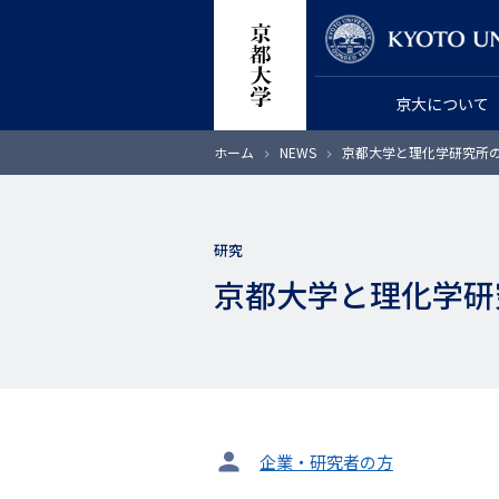
メ
教員検索
イ
ン
京大について
コ
ン
パ
ホーム
NEWS
京都大学と理化学研究所の
テ
ン
く
ン
ず
ツ
研究
に
京都大学と理化学研
移
動
タ
企業・研究者の方
ー