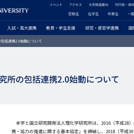
イベント
アクセス
大学施設案内
刊行物・資
ヘ
受験生
在学生
卒業生
一
ヘ
ッ
入試・高大連携
教育・学生支援
研究・産官学連携
国
ッ
ダ
包括連携2.0始動について
ダ
ー
ー
セ
プ
カ
究所の包括連携2.0始動について
ラ
ン
イ
ダ
マ
リ
リ
ー
本学と国立研究開発法人理化学研究所は、2016（平成28
ー
携・協力の推進に関する基本協定」を締結し、2018（平成3