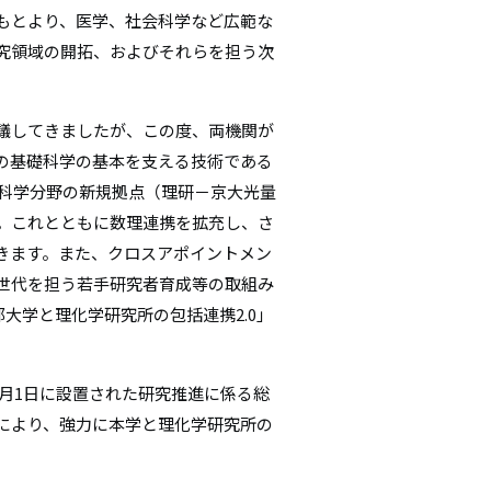
もとより、医学、社会科学など広範な
シ
究領域の開拓、およびそれらを担う次
ョ
ン
議してきましたが、この度、両機関が
の基礎科学の基本を支える技術である
光量子科学分野の新規拠点（理研－京大光量
。これとともに数理連携を拡充し、さ
きます。また、クロスアポイントメン
世代を担う若手研究者育成等の取組み
都大学と理化学研究所の包括連携2.0」
1月1日に設置された研究推進に係る総
により、強力に本学と理化学研究所の