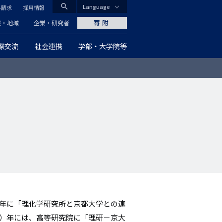
search
Language
料請求
採用情報
CLOSE
寄附
般・地域
企業・研究者
際交流
社会連携
学部・大学院等
グ
ロ
ー
バ
ル
ナ
ビ
ゲ
）年に「理化学研究所と京都大学との連
ー
0）年には、高等研究院に「理研－京大