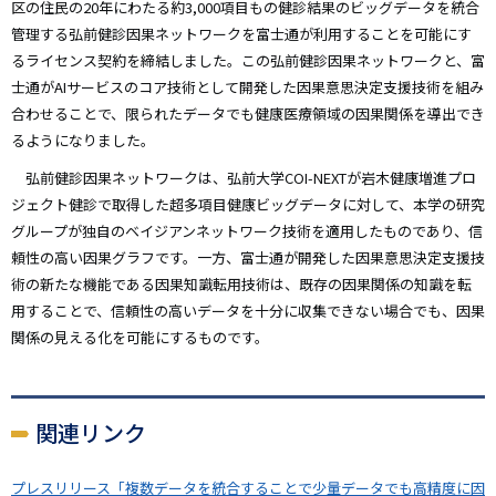
区の住民の20年にわたる約3,000項目もの健診結果のビッグデータを統合
管理する弘前健診因果ネットワークを富士通が利用することを可能にす
るライセンス契約を締結しました。この弘前健診因果ネットワークと、富
士通がAIサービスのコア技術として開発した因果意思決定支援技術を組み
合わせることで、限られたデータでも健康医療領域の因果関係を導出でき
るようになりました。
弘前健診因果ネットワークは、弘前大学COI-NEXTが岩木健康増進プロ
ジェクト健診で取得した超多項目健康ビッグデータに対して、本学の研究
グループが独自のベイジアンネットワーク技術を適用したものであり、信
頼性の高い因果グラフです。一方、富士通が開発した因果意思決定支援技
術の新たな機能である因果知識転用技術は、既存の因果関係の知識を転
用することで、信頼性の高いデータを十分に収集できない場合でも、因果
関係の見える化を可能にするものです。
関連リンク
プレスリリース「複数データを統合することで少量データでも高精度に因