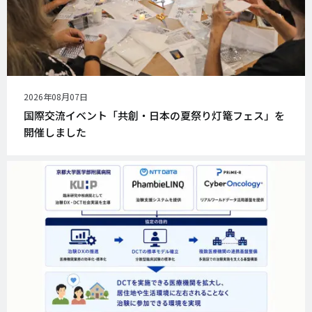
公
2026年08月07日
開
国際交流イベント「共創・日本の夏祭り灯篭フェス」を
日
開催しました