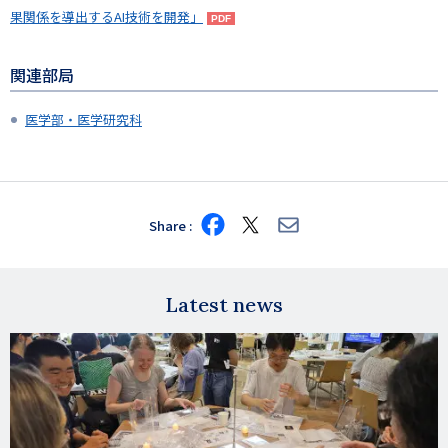
果関係を導出するAI技術を開発」
関連部局
医学部・医学研究科
Share
Share
Share
Share
on
on
via
Facebook
X
E-
mail
Latest news