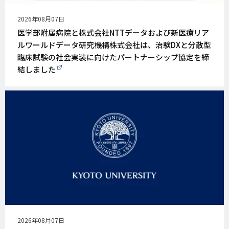
公
2026年08月07日
開
医学部附属病院と株式会社NTTデータおよび新医療リア
日
ルワールドデータ研究機構株式会社は、治験DXと分散型
臨床試験の社会実装に向けたパートナーシップ協定を締
結しました
公
2026年08月07日