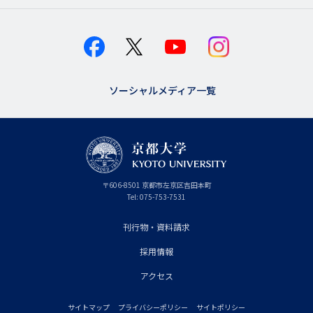
ソーシャルメディア一覧
京
〒
606-8501
京
京都市
左京区吉田本町
都
都
Tel:
075-753-7531
大
府
学
刊行物・資料請求
フ
採用情報
ッ
タ
アクセス
ー
サイトマップ
プライバシーポリシー
サイトポリシー