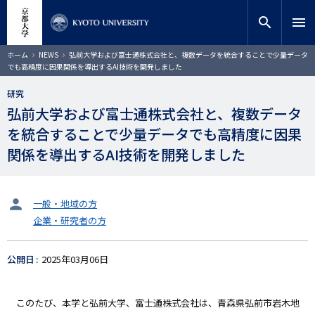
メ
close
サイト内検索
教員検索
イ
search
menu
ン
コ
検索
パ
ホーム
NEWS
弘前大学および富士通株式会社と、複数データを統合することで少量データ
ン
ン
でも高精度に因果関係を導出するAI技術を開発しました
く
テ
ず
ン
研究
ツ
弘前大学および富士通株式会社と、複数データ
に
を統合することで少量データでも高精度に因果
移
動
関係を導出するAI技術を開発しました
タ
一般・地域の方
ー
企業・研究者の方
ゲ
ッ
ト
公開日
2025年03月06日
このたび、本学と弘前大学、富士通株式会社は、青森県弘前市岩木地