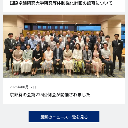
開
国際卓越研究大学研究等体制強化計画の認可について
日
公
2026年08月07日
開
京都葵の会第225回例会が開催されました
日
最新のニュース一覧を見る