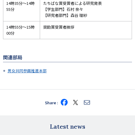
14時35分～14時
たちばな賞受賞者による研究発表
55分
【学生部門】石村 奈々
【研究者部門】森谷 理紗
14時55分～15時
奨励賞受賞者挨拶
00分
関連部局
男女共同参画推進本部
Share
Share
Share
Share
on
on
via
Facebook
X
E-
mail
Latest news