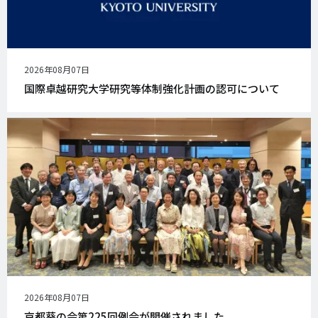
公
2026年08月07日
開
国際卓越研究大学研究等体制強化計画の認可について
日
公
2026年08月07日
開
京都葵の会第225回例会が開催されました