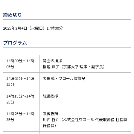
締め切り
2025年3月4日（火曜日）17時00分
プログラム
14時00分～14時
開会の挨拶
05分
稲垣 恭子（京都大学 理事・副学長）
14時05分～14時
表彰式・ワコール賞贈呈
15分
14時15分～14時
総長挨拶
25分
14時25分～14時
来賓祝辞
35分
川西 啓介（株式会社ワコール 代表取締役 社長執
行役員）