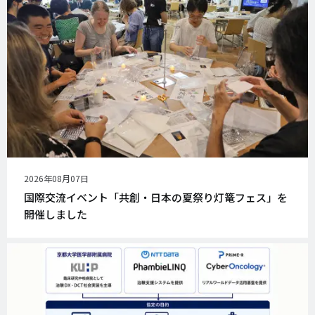
公
2026年08月07日
開
国際交流イベント「共創・日本の夏祭り灯篭フェス」を
日
開催しました