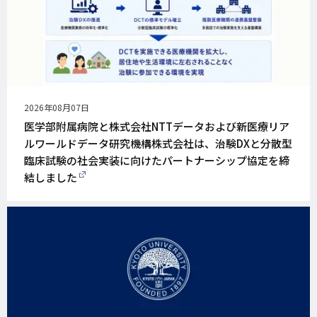
公
2026年08月07日
開
医学部附属病院と株式会社NTTデータおよび新医療リア
日
ルワールドデータ研究機構株式会社は、治験DXと分散型
臨床試験の社会実装に向けたパートナーシップ協定を締
結しました