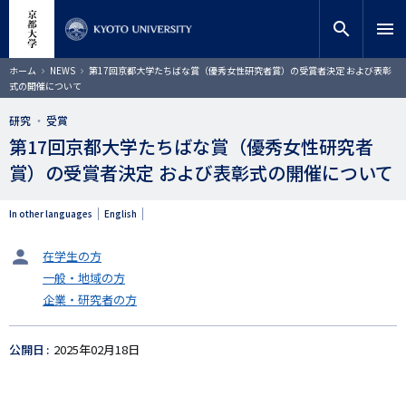
メ
close
サイト内検索
教員検索
イ
search
menu
ン
コ
検索
パ
ホーム
NEWS
第17回京都大学たちばな賞（優秀女性研究者賞）の受賞者決定 および表彰
ン
ン
式の開催について
く
テ
ず
ン
研究
受賞
ツ
第17回京都大学たちばな賞（優秀女性研究者
に
賞）の受賞者決定 および表彰式の開催について
移
動
In other languages
English
タ
在学生の方
ー
一般・地域の方
ゲ
企業・研究者の方
ッ
ト
公開日
2025年02月18日