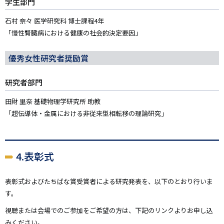
学生部門
石村 奈々 医学研究科 博士課程4年
「慢性腎臓病における健康の社会的決定要因」
優秀女性研究者奨励賞
研究者部門
田財 里奈 基礎物理学研究所 助教
「超伝導体・金属における非従来型相転移の理論研究」
4.表彰式
表彰式およびたちばな賞受賞者による研究発表を、以下のとおり行いま
す。
視聴または会場でのご参加をご希望の方は、下記のリンクよりお申し込
みください。