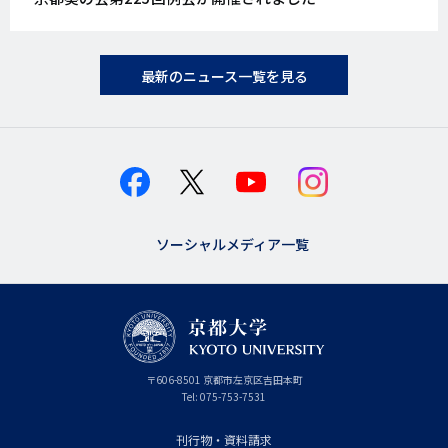
日
最新のニュース一覧を見る
ソーシャルメディア一覧
京
〒
606-8501
京
京都市
左京区吉田本町
都
都
Tel:
075-753-7531
大
府
学
刊行物・資料請求