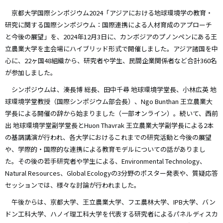
京都大学国際シンポジウム2024「アジアにおける地球環境学の教育・
研究に関する国際シンポジウム：国際連携による人材育成のアプローチ
と今後の展望」を、2024年12月3日に、カンボジアのプノンペンにある王
立農業大学を主会場にハイブリッド形式で開催しました。アジア諸国を中
心に、22ヶ国48組織から、研究者や学生、民間企業関係者など合計360名
が参加しました。
シンポジウムは、湊長博 総長、田中千尋 地球環境学堂長、小林広英 地
球環境学堂教授（国際シンポジウム部会長）、Ngo Bunthan 王立農業大
学長による開催の辞から始まりました（一部オンライン）。続いて、西前
出 地球環境学堂副学堂長とHuon Thavrak 王立農業大学副学長による2本
の基調講演が行われ、各大学におけるこれまでの研究活動と今後の展望
や、学際的・国際的な連携による教育モデルについての話がありまし
た。その後の若手研究者や学生による、Environmental Technology、
Natural Resources、Global Ecologyの3分野のポスター発表や、質疑応答
セッションでは、様々な討論が行われました。
午後からは、京都大学、王立農業大学、フエ農林大学、IPB大学、バン
ドン工科大学、ハノイ理工科大学を代表する研究者によるパネルディスカ