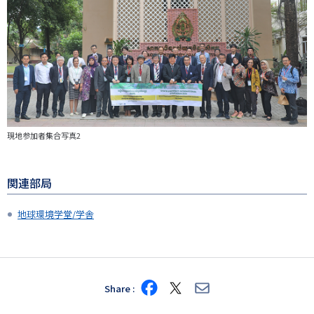
現地参加者集合写真2
関連部局
地球環境学堂/学舎
Share
Share
Share
Share
on
on
via
Facebook
X
E-