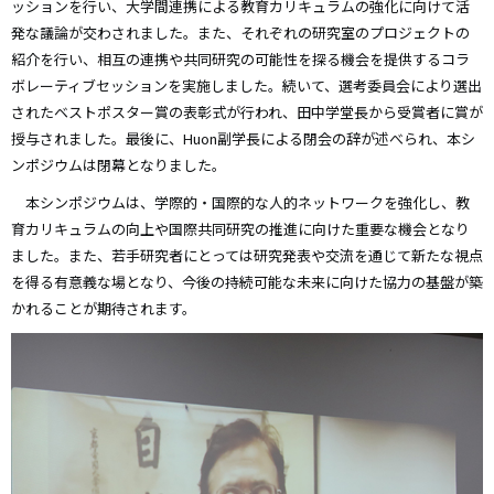
ッションを行い、大学間連携による教育カリキュラムの強化に向けて活
発な議論が交わされました。また、それぞれの研究室のプロジェクトの
紹介を行い、相互の連携や共同研究の可能性を探る機会を提供するコラ
ボレーティブセッションを実施しました。続いて、選考委員会により選出
されたベストポスター賞の表彰式が行われ、田中学堂長から受賞者に賞が
授与されました。最後に、Huon副学長による閉会の辞が述べられ、本シ
ンポジウムは閉幕となりました。
本シンポジウムは、学際的・国際的な人的ネットワークを強化し、教
育カリキュラムの向上や国際共同研究の推進に向けた重要な機会となり
ました。また、若手研究者にとっては研究発表や交流を通じて新たな視点
を得る有意義な場となり、今後の持続可能な未来に向けた協力の基盤が築
かれることが期待されます。