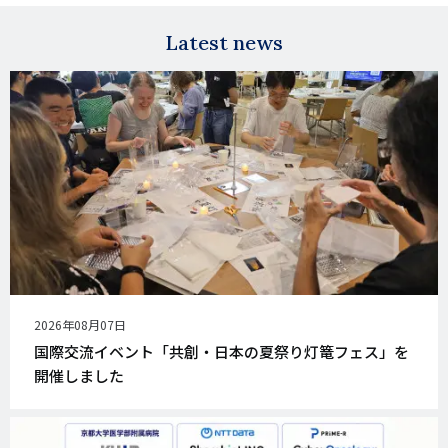
mail
Latest news
公
2026年08月07日
開
国際交流イベント「共創・日本の夏祭り灯篭フェス」を
日
開催しました