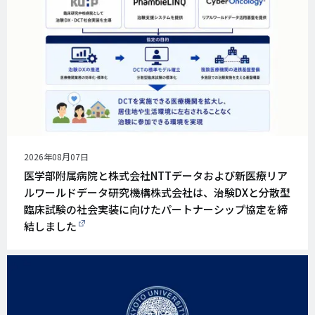
公
2026年08月07日
開
医学部附属病院と株式会社NTTデータおよび新医療リア
日
ルワールドデータ研究機構株式会社は、治験DXと分散型
臨床試験の社会実装に向けたパートナーシップ協定を締
結しました