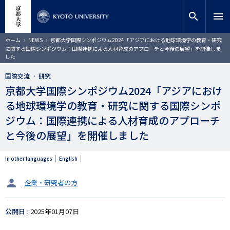
メ
close
サイト内検索
教員検索
イ
search
menu
ン
コ
検索
パ
ホーム
NEWS
京都大学国際シンポジウム2024「アジアにおける地球環境学の教育・研究
ン
ン
に関する国際シンポジウム：国際連携による人材育成のアプローチと今後の展望」を開催しま
く
テ
した
ず
ン
国際交流
研究
ツ
に
京都大学国際シンポジウム2024「アジアにおけ
移
る地球環境学の教育・研究に関する国際シンポ
動
ジウム：国際連携による人材育成のアプローチ
と今後の展望」を開催しました
In other languages
English
タ
企業・研究者の方
ー
ゲ
公開日
2025年01月07日
ッ
ト