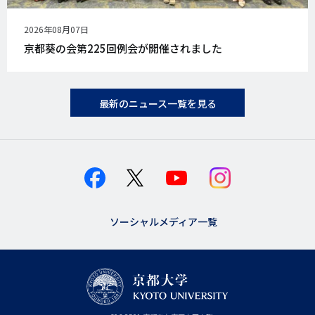
公
2026年08月07日
開
京都葵の会第225回例会が開催されました
日
最新のニュース一覧を見る
ソーシャルメディア一覧