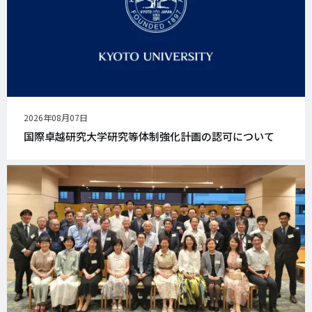
公
2026年08月07日
開
国際卓越研究大学研究等体制強化計画の認可について
日