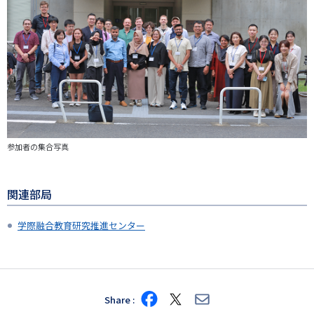
参加者の集合写真
関連部局
学際融合教育研究推進センター
Share
Share
Share
Share
on
on
via
Facebook