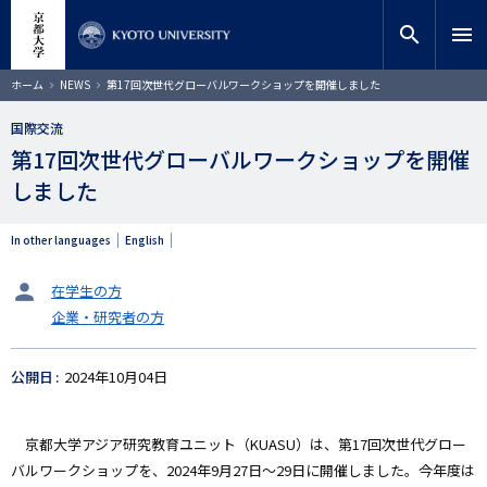
メ
close
サイト内検索
教員検索
イ
search
menu
ン
コ
検索
パ
ホーム
NEWS
第17回次世代グローバルワークショップを開催しました
ン
ン
く
テ
ず
国際交流
ン
第17回次世代グローバルワークショップを開催
ツ
に
しました
移
動
In other languages
English
タ
在学生の方
ー
企業・研究者の方
ゲ
ッ
ト
公開日
2024年10月04日
京都大学アジア研究教育ユニット（KUASU）は、第17回次世代グロー
バルワークショップを、2024年9月27日～29日に開催しました。今年度は