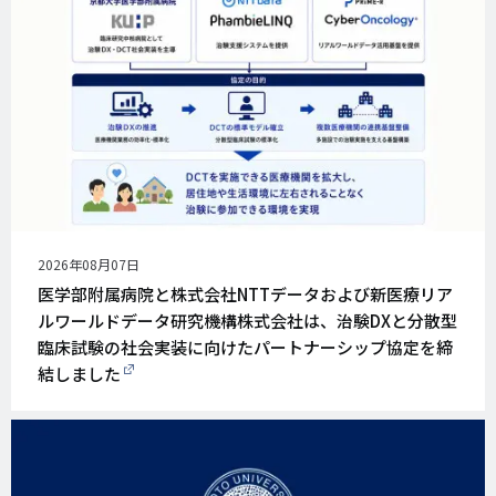
公
2026年08月07日
開
医学部附属病院と株式会社NTTデータおよび新医療リア
日
ルワールドデータ研究機構株式会社は、治験DXと分散型
臨床試験の社会実装に向けたパートナーシップ協定を締
結しました