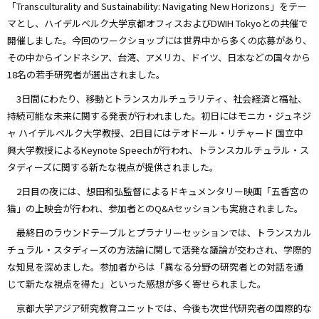
「Transculturality and Sustainability: Navigating New Horizons」をテー
マとし、ハイデルベルク大学京都オフィスおよびDWIH Tokyoとの共催で
開催しました。
今回のワークショップには世界中から多くの応募があり、
その中からインドネシア、台湾、アメリカ、ドイツ、日本などの国々から
18名の若手研究者が選出されました。
3日間にわたり、移動とトランスカルチュラリティ、社会経済と福祉、
持続可能な未来に関する発表が行われました。初日にはモニカ・ジュネジ
ャ ハイデルベルク大学教授、2日目にはテオドール・リチャード
国立中
興大学
教授によるKeynote Speechが行われ、トランスカルチュラル・ス
タディーズに関する新たな視点が提供されました。
2日目の夜には、想田和弘監督によるドキュメンタリー映画「五香宮の
猫」の上映会が行われ、参加者とのQ&Aセッションも実施されました。
最終日のラウンドテーブルとプラナリーセッションでは、トランスカル
チュラル・スタディーズの方法論に関して活発な議論が交わされ、学際的
な知見を深めました。参加者からは「異なる分野の研究者との対話を通
じて新たな視点を得た」といった感想が多く寄せられました。
京都大学アジア研究教育ユニットでは、今後も次世代研究者の国際的な