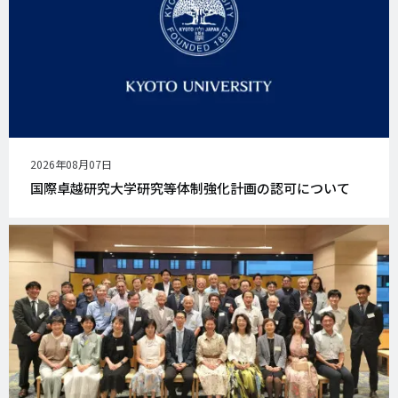
公
2026年08月07日
開
国際卓越研究大学研究等体制強化計画の認可について
日