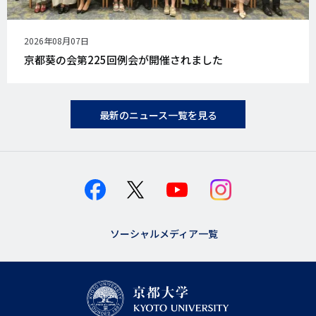
公
2026年08月07日
開
京都葵の会第225回例会が開催されました
日
最新のニュース一覧を見る
ソーシャルメディア一覧