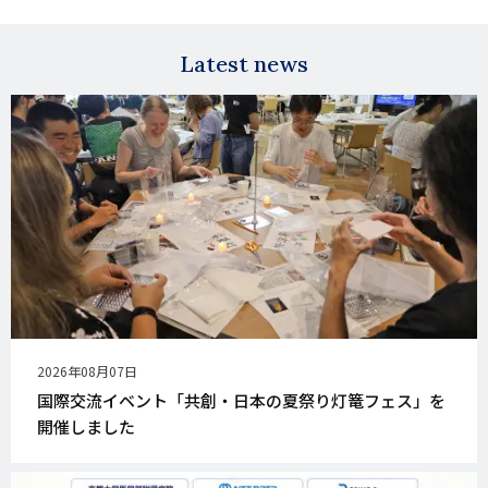
X
E-
mail
Latest news
公
2026年08月07日
開
国際交流イベント「共創・日本の夏祭り灯篭フェス」を
日
開催しました