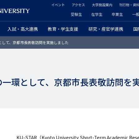
イベント
アクセス
大学施設案内
刊行物・資
ヘ
受験生
在学生
卒業生
一
ヘ
ッ
入試・高大連携
教育・学生支援
研究・産官学連携
国
ッ
ダ
mの一環として、京都市長表敬訪問を実施しました
ダ
ー
ー
セ
プ
カ
gramの一環として、京都市長表敬訪問
ラ
ン
イ
ダ
マ
リ
リ
ー
ー
KU-STAR（Kyoto University Short-Term Academi