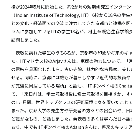
リ
構が2024年5月に開始した、約2か月の短期研究室インター
リ
ン
（Indian Institute of Technology, IIT） 6校
ン
との文化・経済面での交流に注力してきた京都市と連携を図るた
ク
ラムに参加しているIITの学生18名が、村上章 総合生存学
ク
訪問しました。
表敬に訪れた学生のうち8名が、京都市の印象や将来のキ
た。IITマドラス校のArjavさんは、京都の魅力について、
の意味を具現化したまち。古い寺院、魅力的な古民家、美し
せる。同時に、京都には誰もが暮らしやすい近代的な技術や
が完璧に同居している場所」と話し、IITボンベイ校のChait
て、「来日前は、学士号取得後に修士号取得を目指すか、す
の1ヵ月間、世界トップクラスの研究環境に身を置いたこと
まった。京都大学の先生方や研究者の方々との出会いや、日
ど豊かなもの」と話しました。発表者の多くは学んだ日本語
おり、中でもIITボンベイ校のAdarshさんは、将来のキャ