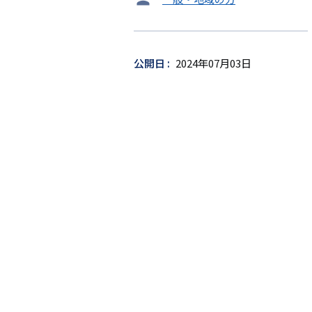
ー
ゲ
ッ
公開日
2024年07月03日
ト