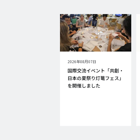
公
2026年08月07日
開
国際交流イベント「共創・
日
日本の夏祭り灯篭フェス」
を開催しました