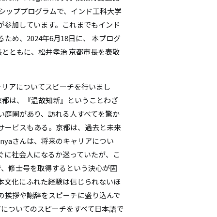
ンシッププログラムで、インド工科大学
シ
から18名の学生が参加しています。これまでもインド
ョ
め、2024年6月18日に、 本プログ
ン
館長とともに、松井孝治 京都市長を表敬
ャリアについてスピーチを行いまし
「京都は、『温故知新』ということわざ
い庭園があり、訪れる人すべてを驚か
サービスもある。京都は、過去と未来
anyaさんは、将来のキャリアについ
ぐに社会人になるか迷っていたが、こ
で、修士号を取得するという決心が固
本文化にふれた経験は信じられないほ
の挨拶や謝辞をスピーチに盛り込んで
リアについてのスピーチをすべて日本語で