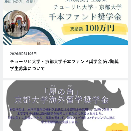
公
2026年08月06日
開
チューリヒ大学・京都大学千本ファンド奨学金 第2期奨
日
学生募集について