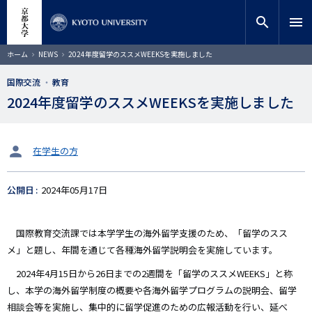
メ
close
サイト内検索
教員検索
イ
search
menu
ン
コ
検索
パ
ホーム
NEWS
2024年度留学のススメWEEKSを実施しました
ン
ン
く
テ
ず
国際交流
教育
ン
2024年度留学のススメWEEKSを実施しました
ツ
に
移
動
タ
在学生の方
ー
ゲ
公開日
2024年05月17日
ッ
ト
国際教育交流課では本学学生の海外留学支援のため、「留学のスス
メ」と題し、年間を通じて各種海外留学説明会を実施しています。
2024年4月15日から26日までの2週間を「留学のススメWEEKS」と称
し、本学の海外留学制度の概要や各海外留学プログラムの説明会、留学
相談会等を実施し、集中的に留学促進のための広報活動を行い、延べ