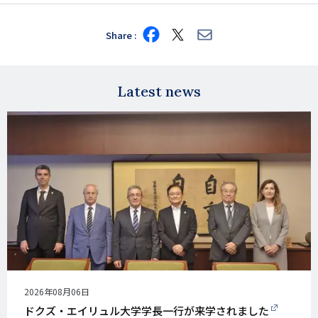
Share
Share
Share
Share
on
on
via
Facebook
X
E-
mail
Latest news
公
2026年08月06日
開
ドクズ・エイリュル大学学長一行が来学されました
日