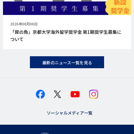
公
2026年08月06日
開
「犀の角」京都大学海外留学奨学金 第1期奨学生募集に
日
ついて
最新のニュース一覧を見る
ソーシャルメディア一覧