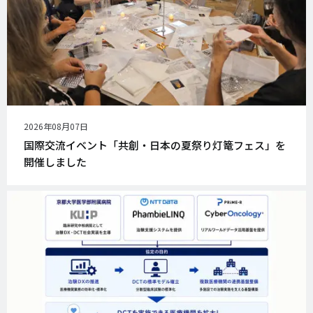
公
2026年08月07日
開
国際交流イベント「共創・日本の夏祭り灯篭フェス」を
日
開催しました