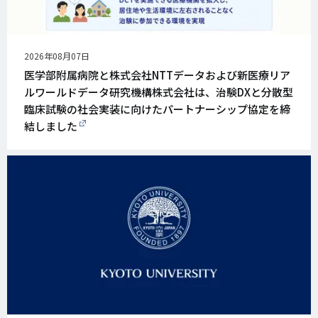
公
2026年08月07日
開
医学部附属病院と株式会社NTTデータおよび新医療リア
日
ルワールドデータ研究機構株式会社は、治験DXと分散型
臨床試験の社会実装に向けたパートナーシップ協定を締
結しました