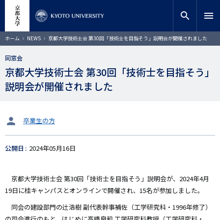
メ
close
サイト内検索
教員検索
イ
search
menu
ン
コ
検索
パ
ホーム
NEWS
京都大学技術士会 第30回「技術士を目指そう」説明会が開催されました
ン
ン
く
テ
ず
同窓会
ン
京都大学技術士会 第30回「技術士を目指そう」
ツ
に
説明会が開催されました
移
動
タ
卒業生の方
ー
ゲ
公開日
2024年05月16日
ッ
ト
京都大学技術士会 第30回「技術士を目指そう」説明会が、2024年4月
19日に桂キャンパスとオンラインで開催され、15名が参加しました。
同会の建設部門の辻浩樹 副代表幹事補佐（工学研究科・1996年修了）
の司会進行のもと、はじめに高橋良和 工学研究科教授（工学研究科・