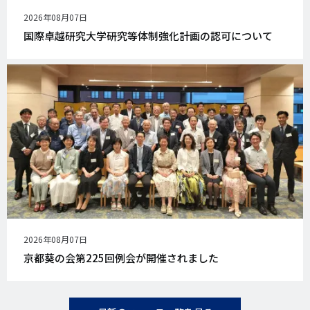
公
2026年08月07日
開
国際卓越研究大学研究等体制強化計画の認可について
日
公
2026年08月07日
開
京都葵の会第225回例会が開催されました
日