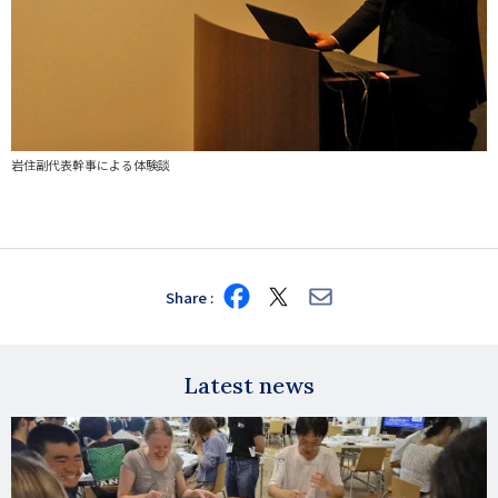
岩住副代表幹事による体験談
Share
Share
Share
Share
on
on
via
Facebook
X
E-
mail
Latest news