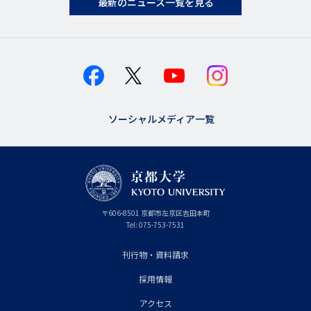
最新のニュース一覧を見る
ソーシャルメディア一覧
京
〒
606-8501
京
京都市
左京区吉田本町
都
都
Tel:
075-753-7531
大
府
学
刊行物・資料請求
フ
採用情報
ッ
タ
アクセス