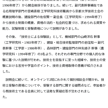
1996年修了）から開会挨拶がありました。続いて、副代表幹事補佐であ
る応用理学部門の宮嶋直樹 工学研究科技術職員から京都大学技術士会の
概要説明の後、建設部門の佐伯賢一 副会長（工学研究科・1994年修了）
から技術士制度の概要、資格の法的・社会的位置づけ、求められる資質や
能力、試験制度と受験資格について説明がありました。
その後、「技術士による体験談」として、機械部門の山崎洋右 幹事
（工学研究科・1983年修了）、建設・総合技術監理部門の岩住知一 副代
表幹事（工学部・1986年卒）、森林部門・建設部門の仲矢順子 幹事（農
学研究科・1994年修了）の3名より、それぞれの専門分野での個人的な体
験に基づいた説明が行われ、技術士を目指すに至った経緯や、技術士の受
験における苦労や学習のポイント、技術士資格取得の意義が紹介されま
した。
説明会に続いて、オンラインで2班にわかれて個別相談会が開かれ、技
術士受験の資格についてや、受験する部門に関する疑問点など、参加者か
ら既技術士である会員に対して活発な質疑応答が交わされまし
た。