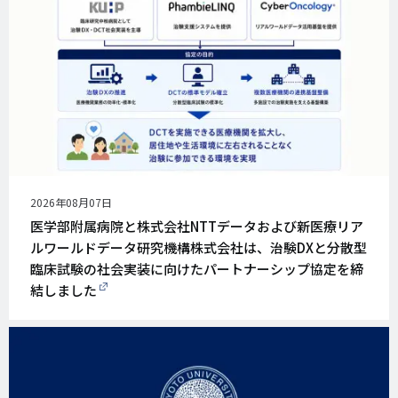
公
2026年08月07日
開
医学部附属病院と株式会社NTTデータおよび新医療リア
日
ルワールドデータ研究機構株式会社は、治験DXと分散型
臨床試験の社会実装に向けたパートナーシップ協定を締
結しました