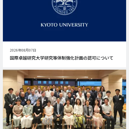
公
2026年08月07日
開
国際卓越研究大学研究等体制強化計画の認可について
日