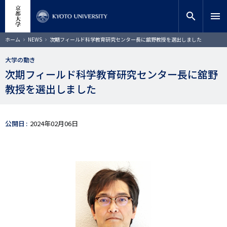
メ
close
サイト内検索
教員検索
イ
search
menu
ン
コ
検索
パ
ホーム
NEWS
次期フィールド科学教育研究センター長に舘野教授を選出しました
ン
ン
く
テ
ず
大学の動き
ン
次期フィールド科学教育研究センター長に舘野
ツ
に
教授を選出しました
移
動
公開日
2024年02月06日