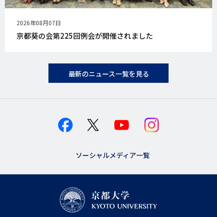
公
2026年08月07日
開
京都葵の会第225回例会が開催されました
日
最新のニュース一覧を見る
ソーシャルメディア一覧