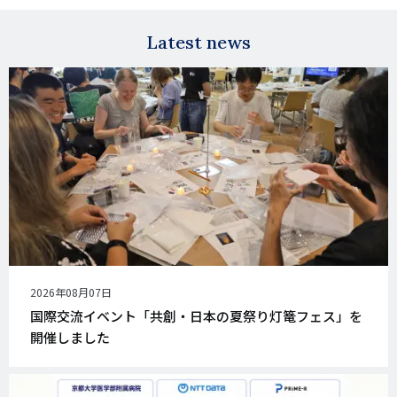
mail
Latest news
公
2026年08月07日
開
国際交流イベント「共創・日本の夏祭り灯篭フェス」を
日
開催しました