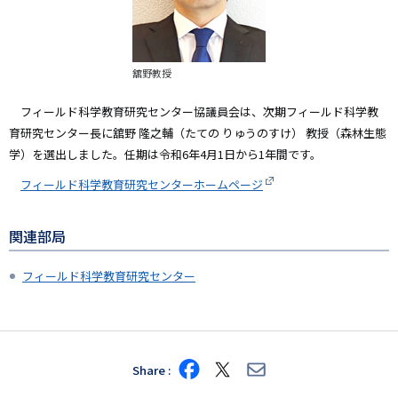
舘野教授
フィールド科学教育研究センター協議員会は、次期フィールド科学教
育研究センター長に舘野 隆之輔（たての りゅうのすけ） 教授（森林生態
学）を選出しました。任期は令和6年4月1日から1年間です。
フィールド科学教育研究センターホームページ
関連部局
フィールド科学教育研究センター
Share
Share
Share
Share
on
on
via
Facebook
X
E-