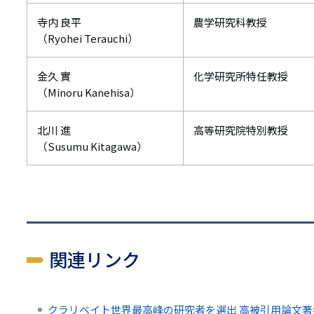
寺内 良平
農学研究科教授
（Ryohei Terauchi）
金久 實
化学研究所特任教授
（Minoru Kanehisa）
北川 進
高等研究院特別教授
（Susumu Kitagawa）
関連リンク
クラリベイト世界最高峰の研究者を選出 高被引用論文著者リスト20