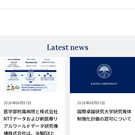
Latest news
公
2026年08月07日
公
2026年08月07日
開
開
医学部附属病院と株式会社
国際卓越研究大学研究等体
日
日
NTTデータおよび新医療リ
制強化計画の認可について
アルワールドデータ研究機
構株式会社は、治験DXと