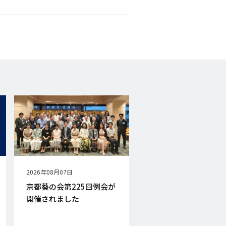
Facebook
X
E-
mail
公
2026年08月07日
開
京都葵の会第225回例会が
日
開催されました