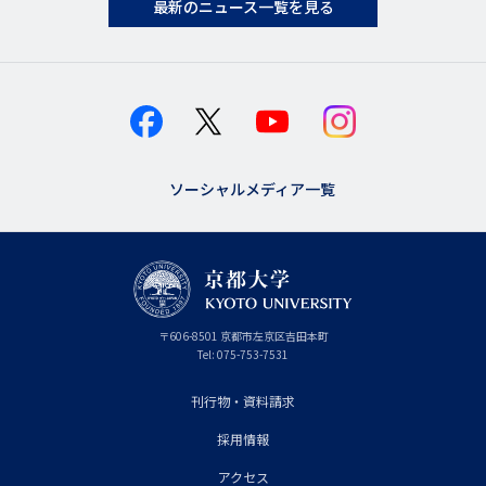
最新のニュース一覧を見る
ソーシャルメディア一覧
京
〒
606-8501
京
京都市
左京区吉田本町
都
都
Tel:
075-753-7531
大
府
学
刊行物・資料請求
フ
採用情報
ッ
タ
アクセス