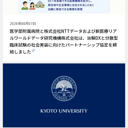
公
2026年08月07日
開
医学部附属病院と株式会社NTTデータおよび新医療リア
日
ルワールドデータ研究機構株式会社は、治験DXと分散型
臨床試験の社会実装に向けたパートナーシップ協定を締
結しました