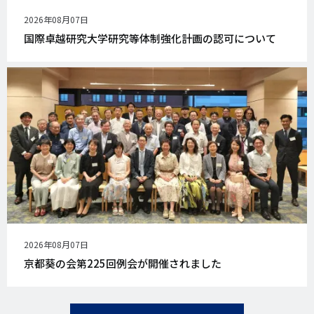
公
2026年08月07日
開
国際卓越研究大学研究等体制強化計画の認可について
日
公
2026年08月07日
開
京都葵の会第225回例会が開催されました
日