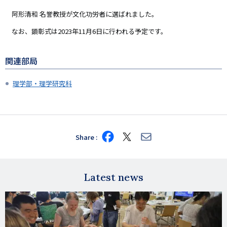
阿形清和 名誉教授が文化功労者に選ばれました。
なお、顕彰式は2023年11月6日に行われる予定です。
関連部局
理学部・理学研究科
Share
Share
Share
Share
on
on
via
Facebook
X
E-
mail
Latest news