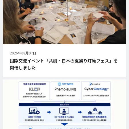
公
2026年08月07日
開
国際交流イベント「共創・日本の夏祭り灯篭フェス」を
日
開催しました