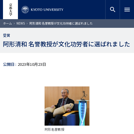
メ
close
サイト内検索
教員検索
イ
search
menu
ン
コ
検索
パ
ホーム
NEWS
阿形清和 名誉教授が文化功労者に選ばれました
ン
ン
く
テ
ず
受賞
ン
阿形清和 名誉教授が文化功労者に選ばれました
ツ
に
移
動
公開日
2023年10月23日
阿形名誉教授