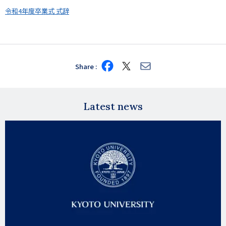
令和4年度卒業式 式辞
Share
Share
Share
Share
on
on
via
Facebook
X
E-
mail
Latest news