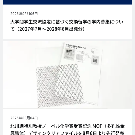
公
2026年08月06日
開
大学間学生交流協定に基づく交換留学の学内募集につい
日
て（2027年7月～2028年6月出発分）
公
2026年08月04日
開
北川進特別教授ノーベル化学賞受賞記念 MOF（多孔性金
日
属錯体）デザインクリアファイルを8月6日より先行発売