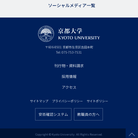
ソーシャルメディア一覧
京
〒
606-8501
京
京都市
左京区吉田本町
都
都
Tel:
075-753-7531
大
府
学
刊行物・資料請求
フ
採用情報
ッ
タ
アクセス
ー
サイトマップ
プライバシーポリシー
サイトポリシー
プ
フ
ラ
安否確認システム
教職員の方へ
ッ
フ
イ
タ
ッ
マ
ー
タ
Copyright © Kyoto University. All Rights Reserved.