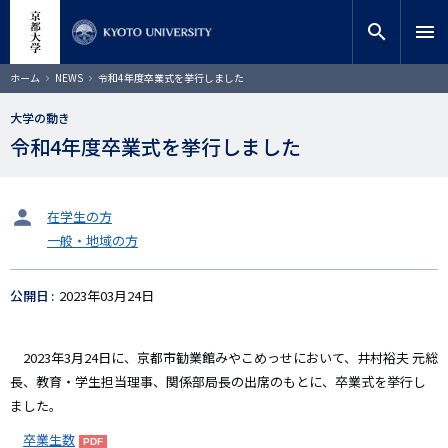
メ
close
サイト内検索
教員検索
イ
search
menu
ン
コ
検索
パ
ホーム
NEWS
令和4年度卒業式を挙行しました
ン
ン
く
テ
ず
大学の動き
ン
令和4年度卒業式を挙行しました
ツ
に
移
動
タ
在学生の方
ー
一般・地域の方
ゲ
ッ
ト
公開日
2023年03月24日
2023年3月24日に、京都市勧業館みやこめっせにおいて、井村裕夫 元総
長、教育・学生担当理事、関係部局長の出席のもとに、卒業式を挙行し
ました。
卒業生数