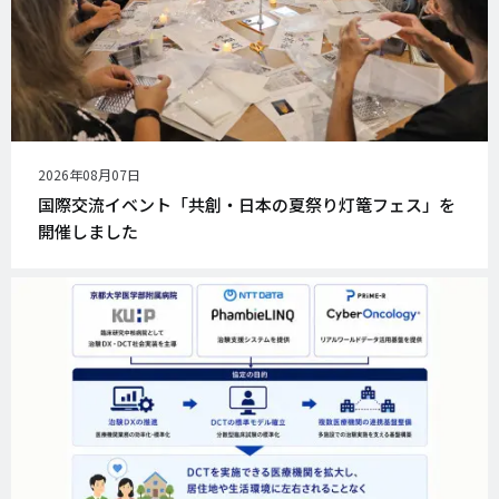
公
2026年08月07日
開
国際交流イベント「共創・日本の夏祭り灯篭フェス」を
日
開催しました