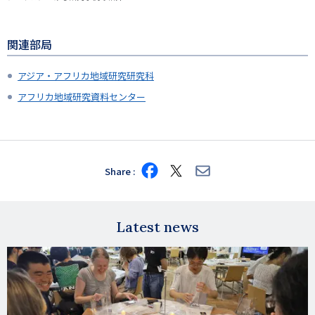
関連部局
アジア・アフリカ地域研究研究科
アフリカ地域研究資料センター
Share
Share
Share
Share
on
on
via
Facebook
X
E-
mail
Latest news