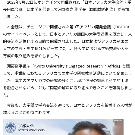
2022年8月22日にオンラインで開催された「日本アフリカ大学交流・学
長円卓会議」に本学を代表して河野泰之 副学長（国際戦略担当）が参加
しました。
本会議は、チュニジアで開催された第8回アフリカ開発会議（TICAD8）
のサイドイベントとして、日本とアフリカ諸国の大学間連携を促進し、人
的交流を活性化する目的で開催されました。日本およびアフリカ諸国の
大学の学長・副学長21名が一堂に会し、各大学における学術交流や人材
育成の取り組みを紹介しました。
河野副学長は「Kyoto University‘s Engaged Research in Africa」と題
して、半世紀にわたるアフリカでの本学の研究教育活動について発表しま
した。本学のアフリカでの研究の多くは、現地住民の知恵と科学的手法
を融合させながら、ともに問題の解決に取り組んできたことを強調しまし
た。
今後も、大学間の学術交流を通じて、日本とアフリカを架橋する人材が
増えることが期待されます。