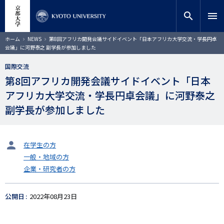
メ
close
サイト内検索
教員検索
イ
search
menu
ン
コ
検索
パ
ホーム
NEWS
第8回アフリカ開発会議サイドイベント「日本アフリカ大学交流・学長円卓
ン
ン
会議」に河野泰之 副学長が参加しました
く
テ
ず
ン
国際交流
ツ
第8回アフリカ開発会議サイドイベント「日本
に
アフリカ大学交流・学長円卓会議」に河野泰之
移
動
副学長が参加しました
タ
在学生の方
ー
一般・地域の方
ゲ
企業・研究者の方
ッ
ト
公開日
2022年08月23日