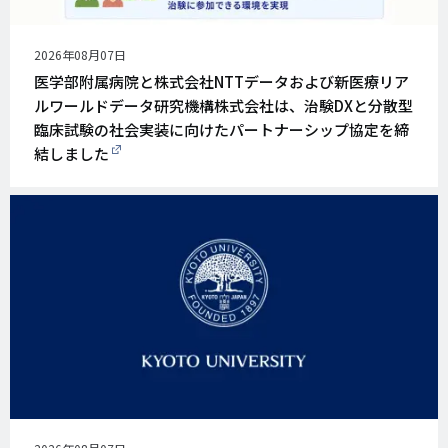
公
2026年08月07日
開
医学部附属病院と株式会社NTTデータおよび新医療リア
日
ルワールドデータ研究機構株式会社は、治験DXと分散型
臨床試験の社会実装に向けたパートナーシップ協定を締
結しました