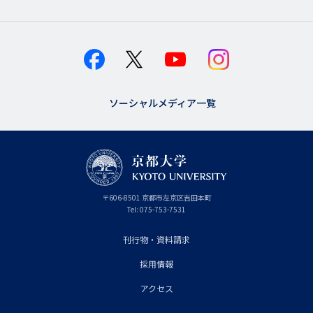
ソーシャルメディア一覧
京
〒
606-8501
京
京都市
左京区吉田本町
都
都
Tel:
075-753-7531
大
府
学
刊行物・資料請求
フ
採用情報
ッ
タ
アクセス
ー