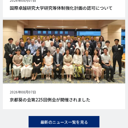
公
2026年08月07日
開
国際卓越研究大学研究等体制強化計画の認可について
日
公
2026年08月07日
開
京都葵の会第225回例会が開催されました
日
最新のニュース一覧を見る