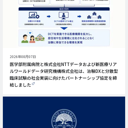
公
2026年08月07日
開
医学部附属病院と株式会社NTTデータおよび新医療リア
日
ルワールドデータ研究機構株式会社は、治験DXと分散型
臨床試験の社会実装に向けたパートナーシップ協定を締
結しました