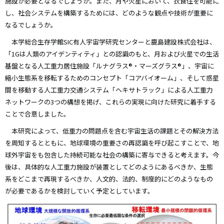
施設が必要となるでしょうか。また、月や火星において、衣食住を可能に
し、社会システムを構築するためには、どのような観点や技術が重要に
なるでしょうか。
本学総合生存学館SIC有人宇宙学研究センターと鹿島建設株式会社は、
「1Gは人類のアイデンティティ」との認識のもと、月および火星での生活
基盤となる人工重力居住施設「ルナグラス®・マーズグラス®」、宇宙に
縮小生態系を移転するためのコンセプト「コアバイオーム」、そして惑星
間を移動する人工重力交通システム「ヘキサトラック」による人工重力
ネットワークの3つの構想を掲げ、これらの実現に向けた研究に着手する
ことで合意しました。
本研究によって、低重力の問題点を含む宇宙生活の課題とその解決方法
を周知するとともに、地球環境の重要さの再認識を呼び起こすことで、地
球外宇宙をも包含した持続可能な社会の構築に寄与できると考えます。今
後は、具体的な人工重力施設が装置としてどのようにあるべきか、生態
系をどこまで再現するべきか、人文的、法的、制度的にどのようなもの
が必要であるかを検討していく予定としています。