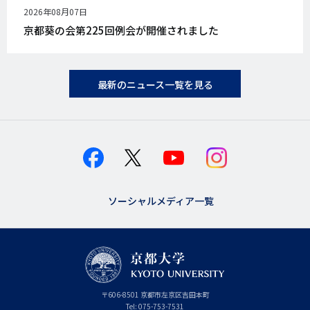
公
2026年08月07日
開
京都葵の会第225回例会が開催されました
日
最新のニュース一覧を見る
ソーシャルメディア一覧
京
〒
606-8501
京
京都市
左京区吉田本町
都
都
Tel:
075-753-7531
大
府