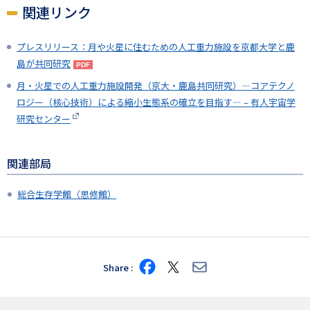
関連リンク
プレスリリース：月や火星に住むための人工重力施設を京都大学と鹿
島が共同研究
月・火星での人工重力施設開発（京大・鹿島共同研究）―コアテクノ
ロジー（核心技術）による縮小生態系の確立を目指す― – 有人宇宙学
研究センター
関連部局
総合生存学館（思修館）
Share
Share
Share
Share
on
on
via
Facebook
X
E-
mail