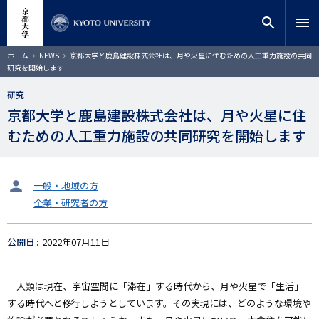
メ
close
サイト内検索
教員検索
イ
search
menu
ン
コ
検索
パ
ホーム
NEWS
京都大学と鹿島建設株式会社は、月や火星に住むための人工重力施設の共同
ン
ン
研究を開始します
く
テ
ず
ン
研究
ツ
京都大学と鹿島建設株式会社は、月や火星に住
に
むための人工重力施設の共同研究を開始します
移
動
タ
一般・地域の方
ー
企業・研究者の方
ゲ
ッ
ト
公開日
2022年07月11日
人類は現在、宇宙空間に「滞在」する時代から、月や火星で「生活」
する時代へと移行しようとしています。その実現には、どのような環境や