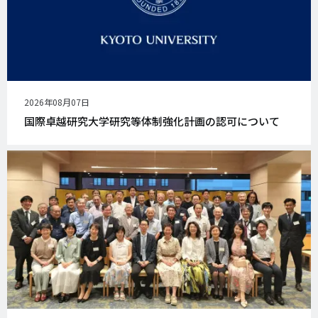
公
2026年08月07日
開
国際卓越研究大学研究等体制強化計画の認可について
日