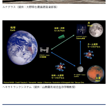
ルナグラス（提供：大野琢也 鹿島建設 副部長）
ヘキサトラックシステム（提供：山敷庸亮 総合生存学館教授）