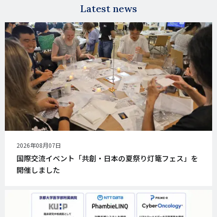
Latest news
公
2026年08月07日
開
国際交流イベント「共創・日本の夏祭り灯篭フェス」を
日
開催しました