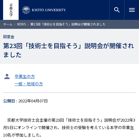
メ
close
サイト内検索
教員検索
イ
search
menu
ン
コ
検索
パ
ホーム
NEWS
第23回「技術士を目指そう」説明会が開催されました
ン
ン
く
テ
ず
同窓会
ン
第23回「技術士を目指そう」説明会が開催され
ツ
に
ました
移
動
タ
卒業生の方
ー
一般・地域の方
ゲ
ッ
ト
公開日
2022年04月07日
京都大学技術士会主催の第23回「技術士を目指そう」説明会が2022年3
月5日にオンラインで開催され、技術士の受験を考えている本学の卒業生
10名が参加しました。