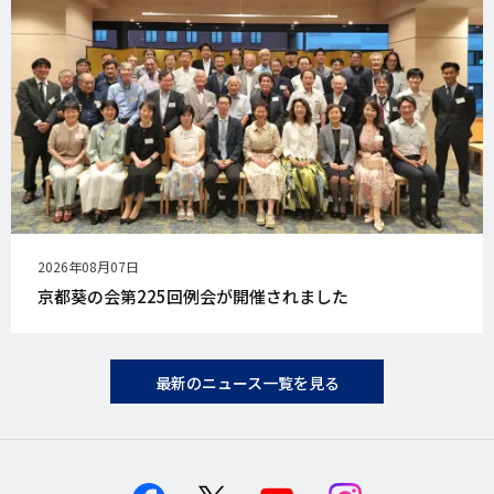
公
2026年08月07日
開
京都葵の会第225回例会が開催されました
日
最新のニュース一覧を見る