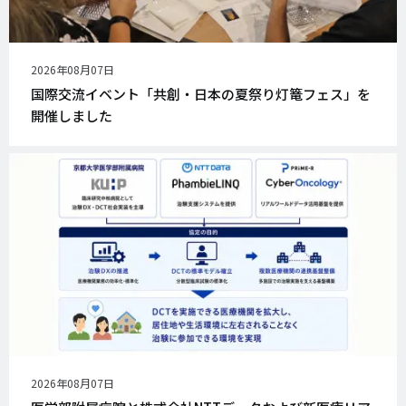
公
2026年08月07日
開
国際交流イベント「共創・日本の夏祭り灯篭フェス」を
日
開催しました
公
2026年08月07日
開