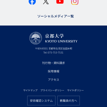
ソーシャルメディア一覧
京
〒
606-8501
京
京都市
左京区吉田本町
都
都
Tel:
075-753-7531
大
府
学
刊行物・資料請求
フ
採用情報
ッ
タ
アクセス
ー
サイトマップ
プライバシーポリシー
サイトポリシー
プ
フ
ラ
安否確認システム
教職員の方へ
ッ
フ