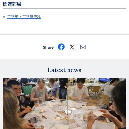
関連部局
工学部・工学研究科
Share
Share
Share
Share
on
on
via
Facebook
X
E-
mail
Latest news