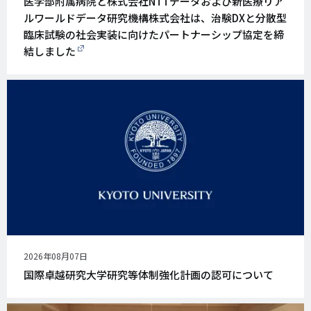
医学部附属病院と株式会社NTTデータおよび新医療リア
日
ルワールドデータ研究機構株式会社は、治験DXと分散型
臨床試験の社会実装に向けたパートナーシップ協定を締
結しました
公
2026年08月07日
開
国際卓越研究大学研究等体制強化計画の認可について
日