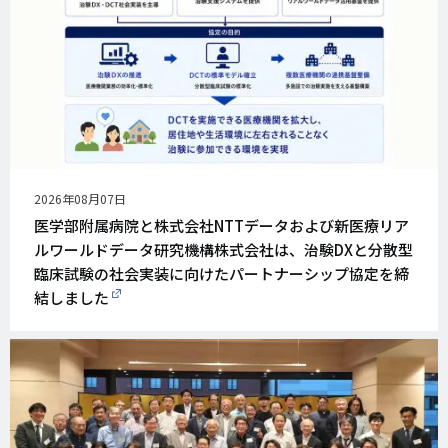
公
2026年08月07日
開
医学部附属病院と株式会社NTTデータおよび新医療リア
日
ルワールドデータ研究機構株式会社は、治験DXと分散型
臨床試験の社会実装に向けたパートナーシップ協定を締
結しました