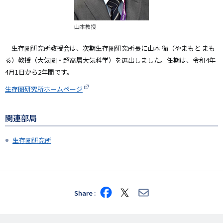
山本教授
生存圏研究所教授会は、次期生存圏研究所長に山本 衛（やまもと まも
る）教授（大気圏・超高層大気科学）を選出しました。任期は、令和4年
4月1日から2年間です。
生存圏研究所ホームページ
関連部局
生存圏研究所
Share
Share
Share
Share
on
on
via
Facebook
X
E-
mail