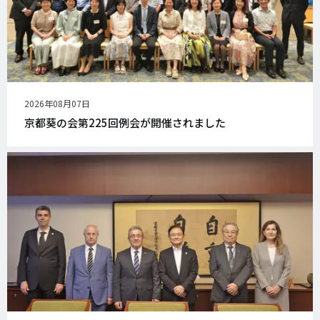
公
2026年08月07日
開
京都葵の会第225回例会が開催されました
日