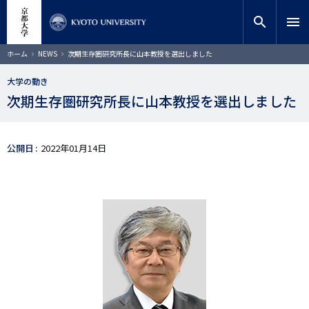
メ
close
サイト内検索
教員検索
イ
search
menu
ン
コ
検索
パ
ホーム
NEWS
次期生存圏研究所長に山本教授を選出しました
ン
ン
く
テ
ず
大学の動き
ン
次期生存圏研究所長に山本教授を選出しました
ツ
に
移
動
公開日
2022年01月14日