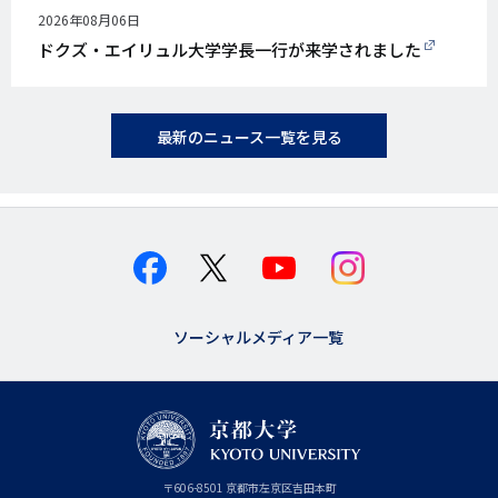
公
2026年08月06日
開
ドクズ・エイリュル大学学長一行が来学されました
日
最新のニュース一覧を見る
ソーシャルメディア一覧
京
〒
606-8501
京
京都市
左京区吉田本町