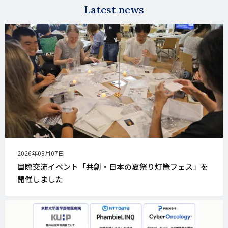
Latest news
公
2026年08月07日
開
国際交流イベント「共創・日本の夏祭り灯篭フェス」を
日
開催しました