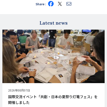
Share
Share
Share
Share
on
on
via
Facebook
X
E-
mail
Latest news
公
2026年08月07日
開
国際交流イベント「共創・日本の夏祭り灯篭フェス」を
日
開催しました