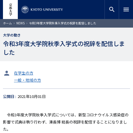
メ
close
サイト内検索
教員検索
イ
search
menu
ン
コ
検索
パ
ホーム
NEWS
令和3年度大学院秋季入学式の祝辞を配信しました
ン
ン
く
テ
ず
大学の動き
ン
令和3年度大学院秋季入学式の祝辞を配信しま
ツ
に
した
移
動
タ
在学生の方
ー
一般・地域の方
ゲ
ッ
ト
公開日
2021年10月01日
令和3年度大学院秋季入学式については、新型コロナウイルス感染症の
影響で式典は執り行わず、湊長博 総長の祝辞を配信することになりまし
た。