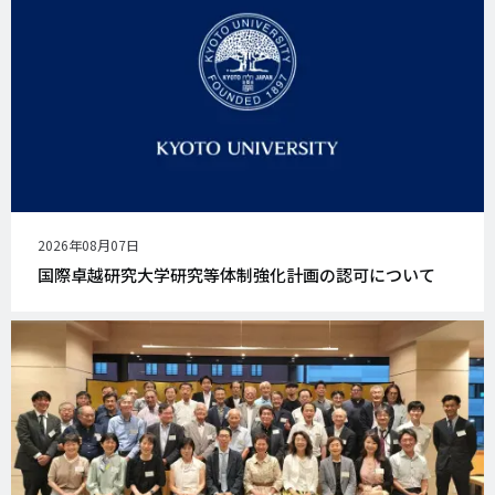
公
2026年08月07日
開
国際卓越研究大学研究等体制強化計画の認可について
日