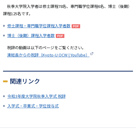
秋季大学院入学者は修士課程78名、専門職学位課程6名、博士（後期）
課程125名です。
修士課程・専門職学位課程入学者数
博士（後期）課程入学者数
祝辞の動画は以下のページをご覧ください。
湊総長からの祝辞（Kyoto-U OCW | YouTube）
関連リンク
令和3年度大学院秋季入学式 祝辞
入学式・卒業式・学位授与式