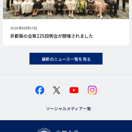
公
2026年08月07日
開
京都葵の会第225回例会が開催されました
日
最新のニュース一覧を見る
ソーシャルメディア一覧