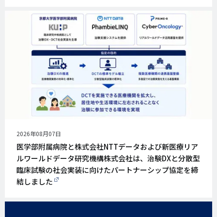
公
2026年08月07日
開
医学部附属病院と株式会社NTTデータおよび新医療リア
日
ルワールドデータ研究機構株式会社は、治験DXと分散型
臨床試験の社会実装に向けたパートナーシップ協定を締
結しました