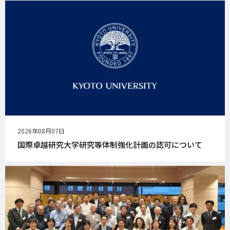
公
2026年08月07日
開
国際卓越研究大学研究等体制強化計画の認可について
日