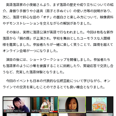
英語落語家の小夜姫さんより、まず落語の歴史や成り立ちについての紹
介、身振り手振りや小道具（扇子と手ぬぐい）の使い方等の説明があり、
次に、落語で肝心な話の「オチ」の面白さと楽しみ方について、映像資料
やデモンストレーションを交えながらの解説がありました。
その後は、実際に落語公演が英語で行なわれました。今回は有名な新作
落語から「親の顔」が上演され、学校を舞台としたユーモラスな人間模
様を鑑賞しました。参加者たちが一緒に楽しく笑うことで、国境を越えて
オンライン会場が一つになりました。
演目の後には、ショートワークショップを開催しました。参加者たち
も落語家のように小噺を披露することに挑戦したり、質疑応答で交流し合
うなど、充実した落語体験となりました。
今回のイベントも日本の代表的な伝統芸能について学びながら、オン
ラインでの交流を楽しむことのできるとても良い機会となりました。