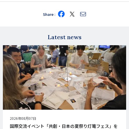
Share
Share
Share
Share
on
on
via
Facebook
X
E-
mail
Latest news
公
2026年08月07日
開
国際交流イベント「共創・日本の夏祭り灯篭フェス」を
日