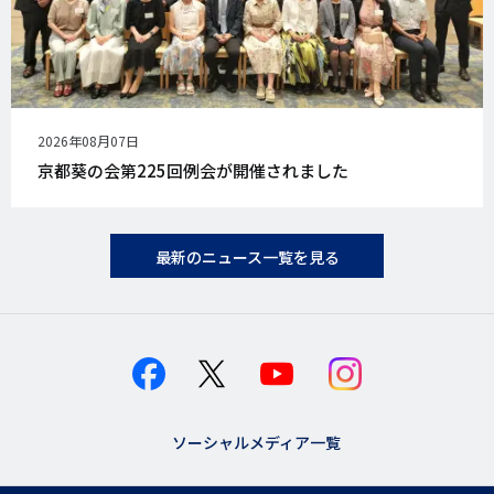
公
2026年08月07日
開
京都葵の会第225回例会が開催されました
日
最新のニュース一覧を見る
ソーシャルメディア一覧