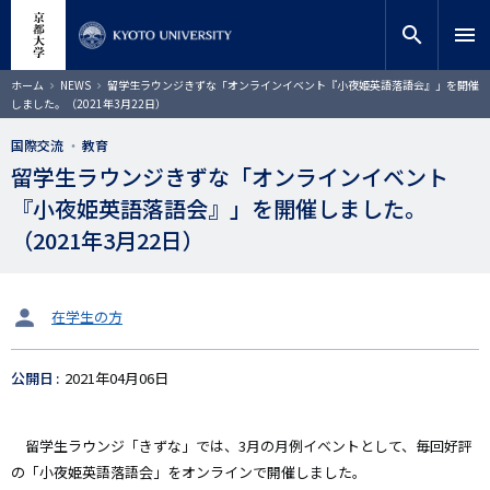
メ
close
サイト内検索
教員検索
イ
search
menu
ン
コ
検索
パ
ホーム
NEWS
留学生ラウンジきずな「オンラインイベント『小夜姫英語落語会』」を開催
ン
ン
しました。（2021年3月22日）
く
テ
ず
ン
国際交流
教育
ツ
留学生ラウンジきずな「オンラインイベント
に
『小夜姫英語落語会』」を開催しました。
移
動
（2021年3月22日）
タ
在学生の方
ー
ゲ
公開日
2021年04月06日
ッ
ト
留学生ラウンジ「きずな」では、3月の月例イベントとして、毎回好評
の「小夜姫英語落語会」をオンラインで開催しました。