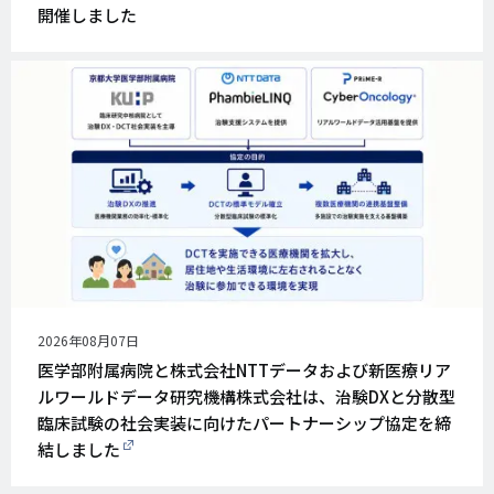
開催しました
公
2026年08月07日
開
医学部附属病院と株式会社NTTデータおよび新医療リア
日
ルワールドデータ研究機構株式会社は、治験DXと分散型
臨床試験の社会実装に向けたパートナーシップ協定を締
結しました