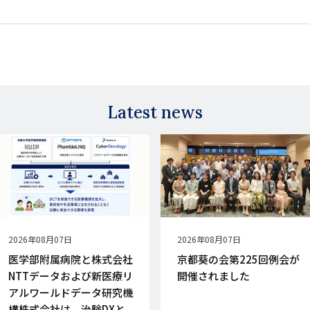
Latest news
公
2026年08月07日
公
2026年08月07日
開
開
医学部附属病院と株式会社
京都葵の会第225回例会が
日
日
NTTデータおよび新医療リ
開催されました
アルワールドデータ研究機
構株式会社は、治験DXと