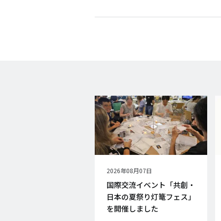
公
2026年08月07日
開
国際交流イベント「共創・
日
日本の夏祭り灯篭フェス」
を開催しました