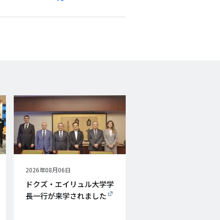
via
Facebook
X
E-
mail
公
2026年08月06日
開
ドクズ・エイリュル大学学
日
長一行が来学されました