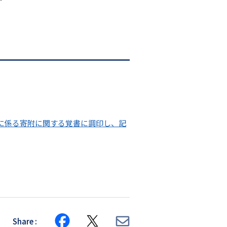
に係る寄附に関する覚書に調印し、記
Share
Share
Share
Share
on
on