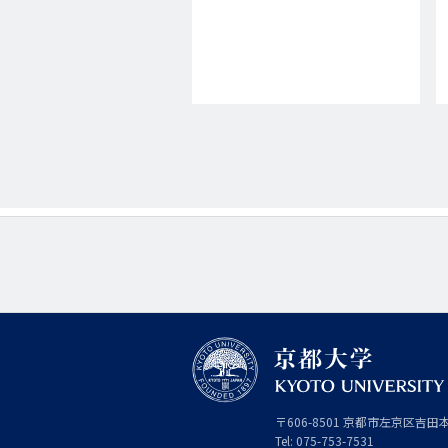
京
〒
606-8501
京
京都市
左京区吉田
都
都
Tel:
075-753-7531
大
府