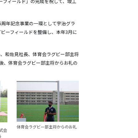
ーフィールド」の完成を祝して、竣工
シ
ョ
5周年記念事業の一環として宇治グラ
グビーフィールドを整備し、本年3
月に
ン
長、和佐見社長、体育会ラグビー部主将
の後、体育会ラグビー部主将からお礼の
体育会ラグビー部主将からのお礼
式会
長