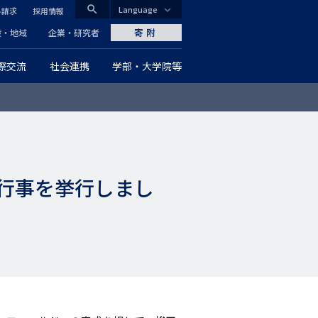
search
Language
料請求
採用情報
CLOSE
寄附
般・地域
企業・研究者
際交流
社会連携
学部・大学院等
グ
ロ
ー
バ
行事を挙行しまし
ル
ナ
ビ
ゲ
ー