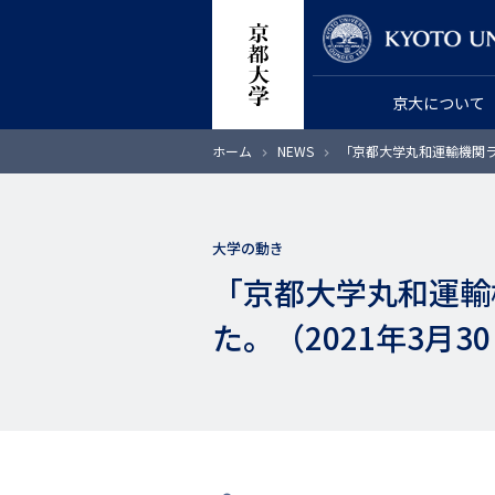
メ
教員検索
イ
ン
京大について
コ
ン
パ
ホーム
NEWS
「京都大学丸和運輸機関ラ
テ
ン
く
ン
ず
ツ
大学の動き
に
「京都大学丸和運輸
移
動
た。（2021年3月3