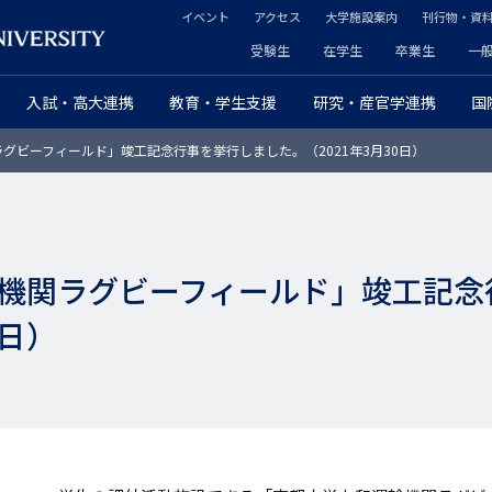
イベント
アクセス
大学施設案内
刊行物・資
ヘ
受験生
在学生
卒業生
一
ヘ
ッ
入試・高大連携
教育・学生支援
研究・産官学連携
国
ッ
ダ
グビーフィールド」竣工記念行事を挙行しました。（2021年3月30日）
ダ
ー
ー
セ
プ
カ
機関ラグビーフィールド」竣工記念
ラ
ン
0日）
イ
ダ
マ
リ
リ
ー
ー