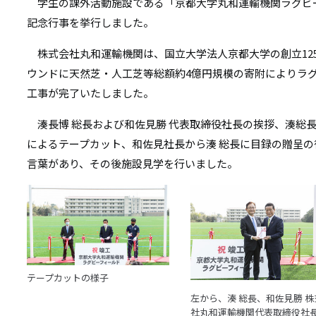
リ
学生の課外活動施設である「京都大学丸和運輸機関ラグビ
リ
記念行事を挙行しました。
ン
ン
株式会社丸和運輸機関は、国立大学法人京都大学の創立12
ク
ウンドに天然芝・人工芝等総額約4億円規模の寄附によりラ
ク
工事が完了いたしました。
湊長博
総長および和佐見勝 代表取締役社長の挨拶、湊総
によるテープカット、和佐見社長から湊 総長に目録の贈呈
言葉があり、その後施設見学を行いました。
テープカットの様子
左から、湊 総長、和佐見勝 株
社丸和運輸機関代表取締役社