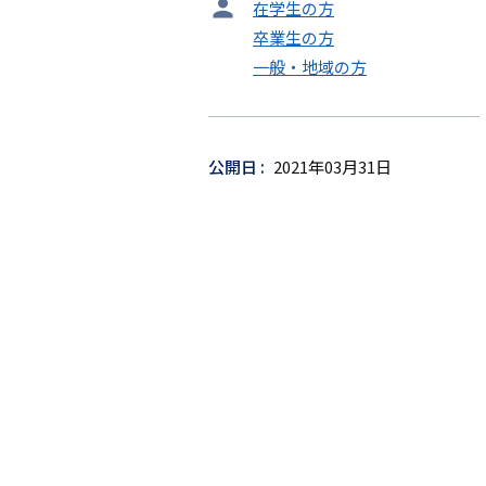
タ
在学生の方
ー
卒業生の方
ゲ
一般・地域の方
ッ
ト
公開日
2021年03月31日