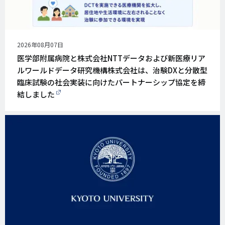
公
2026年08月07日
開
医学部附属病院と株式会社NTTデータおよび新医療リア
日
ルワールドデータ研究機構株式会社は、治験DXと分散型
臨床試験の社会実装に向けたパートナーシップ協定を締
結しました