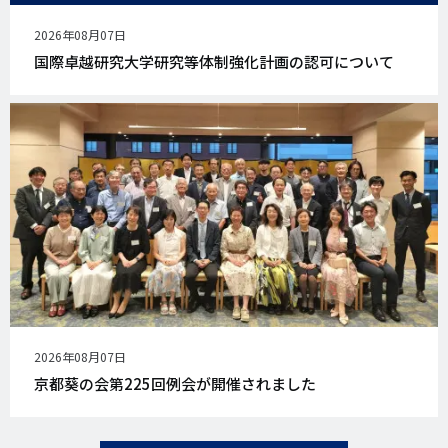
公
2026年08月07日
開
国際卓越研究大学研究等体制強化計画の認可について
日
公
2026年08月07日
開
京都葵の会第225回例会が開催されました
日