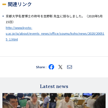
関連リンク
京都大学名誉博士の称号を吉野彰 先生に授与しました。（2020年5月
15日）
http://www.kyoto-
u.ac.jp/ja/about/events_news/office/soumu/koho/news/2020/20051
5_1.html
Share
Share
Share
Share
on
on
via
Facebook
X
E-
mail
Latest news