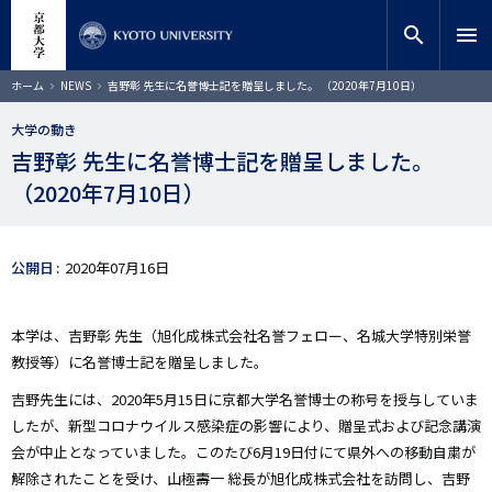
メ
close
サイト内検索
教員検索
イ
search
menu
ン
コ
検索
パ
ホーム
NEWS
吉野彰 先生に名誉博士記を贈呈しました。 （2020年7月10日）
ン
ン
く
テ
ず
大学の動き
ン
吉野彰 先生に名誉博士記を贈呈しました。
ツ
に
（2020年7月10日）
移
動
公開日
2020年07月16日
本学は、吉野彰 先生（旭化成株式会社名誉フェロー、名城大学特別栄誉
教授等）に名誉博士記を贈呈しました。
吉野先生には、2020年5月15日に京都大学名誉博士の称号を授与していま
したが、新型コロナウイルス感染症の影響により、贈呈式および記念講演
会が中止となっていました。このたび6月19日付にて県外への移動自粛が
解除されたことを受け、山極壽一 総長が旭化成株式会社を訪問し、吉野