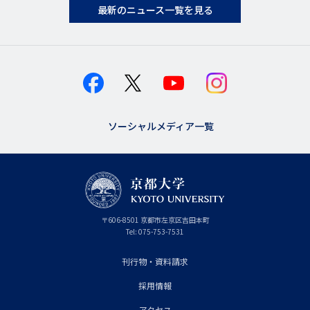
最新のニュース一覧を見る
ソーシャルメディア一覧
京
〒
606-8501
京
京都市
左京区吉田本町
都
都
Tel:
075-753-7531
大
府
学
刊行物・資料請求
フ
採用情報
ッ
アクセス