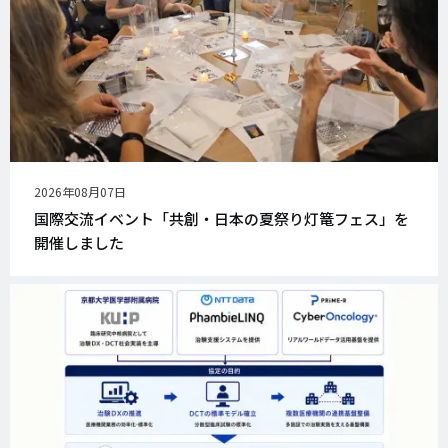
公
2026年08月07日
開
国際交流イベント「共創・日本の夏祭り灯篭フェス」を
日
開催しました