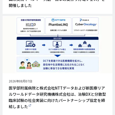
日
開催しました
公
2026年08月07日
開
医学部附属病院と株式会社NTTデータおよび新医療リア
日
ルワールドデータ研究機構株式会社は、治験DXと分散型
臨床試験の社会実装に向けたパートナーシップ協定を締
結しました