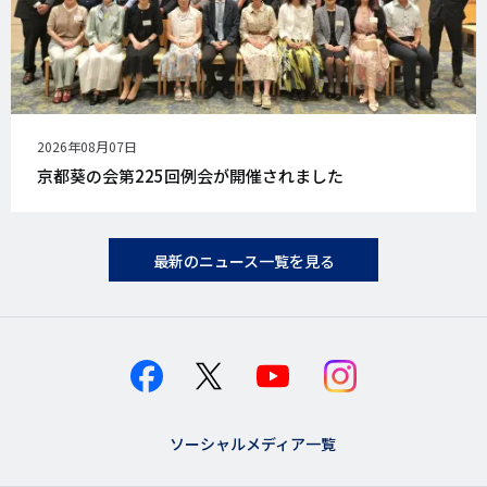
公
2026年08月07日
開
京都葵の会第225回例会が開催されました
日
最新のニュース一覧を見る
ソーシャルメディア一覧