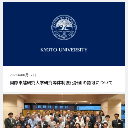
公
2026年08月07日
開
国際卓越研究大学研究等体制強化計画の認可について
日