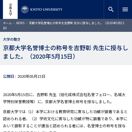
メ
close
サイト内検索
教員検索
イ
search
menu
ン
コ
検索
パ
ホーム
NEWS
京都大学名誉博士の称号を吉野彰 先生に授与しました。（2020年5月15
ン
ン
日）
く
テ
ず
ン
大学の動き
ツ
京都大学名誉博士の称号を吉野彰 先生に授与し
に
ました。（2020年5月15日）
移
動
公開日
2020年05月15日
2020年5月15日に、吉野彰 先生（旭化成株式会社名誉フェロー、名城大
学特別栄誉教授等）に、京都大学名誉博士称号を授与しました。
京都大学では（1）本学における教育研究に寄与した功績が顕著であると
認められる者、（2）学術文化に寄与した功績が特に顕著であり、本学に
おいて顕彰することが適当と認められる者には、名誉博士の称号を授与