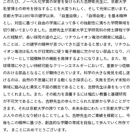
このたび、ノーベル化学賞の栄誉を受けられた吉野彰先生に、京都大学
名誉博士の称号を授与することを大変うれしく、そして光栄に思います。
京都大学は1897年の建学以来、「自重自敬」、「自得自発」を基本精神
とし、対話に基づく自由の学風によって多くの独創性に満ちた学問領域を
切り開いてまいりました。吉野先生が京都大学工学研究科の修士課程で学
んだ経験が、長い探究の道の上に、リチウムイオン電池の開発に結晶し
たことは、この建学の精神が息づいてきた証であると思います。リチウム
イオン電池は私たちが日常的に使う電子機器に欠かせない部品となり、バ
ッテリーとして縦横無尽の機能を発揮するようになりました。また、地
球環境にやさしい持続可能なクリーンエネルギーにおいて、重要かつ信頼
のおける部品となることが期待されています。科学の大きな発見を成し遂
げるのは、自然の不思議に対する飽くなき探求心と、失敗を恐れず未知の
領域に踏み込む勇気と不屈の闘志であることを、吉野先生は身をもって示
してくれました。また、その能力を涵養するには幅広い教養と基礎研究
が不可欠であることも、吉野先生の歩んでこられた足跡から学ぶことがで
きます。それは京都大学の誇りであり、未来永劫にわたって京都大学に学
ぶ人々の光となり続けることでしょう。吉野先生のご業績を模範とし、今
後もこの精神に基づき、創造的な学聞の育成を目指して歩んでいく所存で
す。 まことにおめでとうございます。