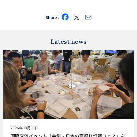
Share
Share
Share
Share
on
on
via
Facebook
X
E-
mail
Latest news
公
2026年08月07日
開
国際交流イベント「共創・日本の夏祭り灯篭フェス」を