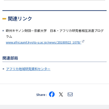
関連リンク
欧州キヤノン財団－京都大学 日本・アフリカ研究者相互派遣プログ
ラム
www.africaunit.kyoto-u.ac.jp/news/20180922_1078/
関連部局
アフリカ地域研究資料センター
Share
Share
Share
Share
on
on
via
Facebook
X
E-
mail