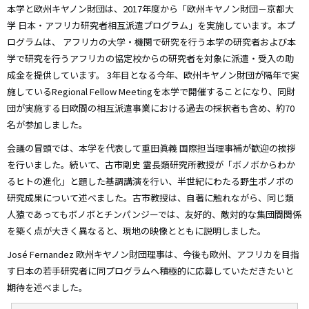
本学と欧州キヤノン財団は、2017年度から「欧州キヤノン財団－京都大
学 日本・アフリカ研究者相互派遣プログラム」を実施しています。本プ
ログラムは、
アフリカの大学・機関で研究を行う本学の研究者および本
学で研究を行うアフリカの協定校からの研究者を対象に派遣・受入の助
成金を提供しています。
3年目となる今年、欧州キヤノン財団が隔年で実
施しているRegional Fellow Meetingを本学で開催することになり、同財
団が実施する日欧間の相互派遣事業における過去の採択者も含め、約70
名が参加しました。
会議の冒頭では、本学を代表して重田眞義 国際担当理事補が歓迎の挨拶
を行いました。続いて、古市剛史 霊長類研究所教授が「ボノボからわか
るヒトの進化」と題した基調講演を行い、半世紀にわたる野生ボノボの
研究成果について述べました。古市教授は、自著に触れながら、同じ類
人猿であってもボノボとチンパンジーでは、友好的、敵対的な集団間関係
を築く点が大きく異なると、現地の映像とともに説明しました。
José Fernandez 欧州キヤノン財団理事は、今後も欧州、アフリカを目指
す日本の若手研究者に同プログラムへ積極的に応募していただきたいと
期待を述べました。