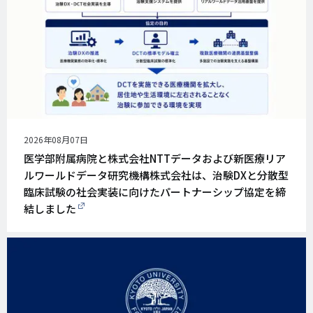
公
2026年08月07日
開
医学部附属病院と株式会社NTTデータおよび新医療リア
日
ルワールドデータ研究機構株式会社は、治験DXと分散型
臨床試験の社会実装に向けたパートナーシップ協定を締
結しました