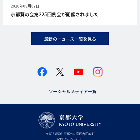
公
2026年08月07日
開
京都葵の会第225回例会が開催されました
日
最新のニュース一覧を見る
ソーシャルメディア一覧
京
〒
606-8501
京
京都市
左京区吉田本町
都
都
Tel:
075-753-7531
大
府