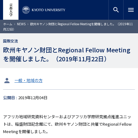
メ
close
サイト内検索
教員検索
イ
search
menu
ン
コ
検索
パ
ホーム
NEWS
欧州キヤノン財団とRegional Fellow Meetingを開催しました。（2019年11
ン
ン
月22日）
く
テ
ず
ン
国際交流
ツ
欧州キヤノン財団とRegional Fellow Meeting
に
を開催しました。（2019年11月22日）
移
動
タ
一般・地域の方
ー
ゲ
公開日
2019年12月04日
ッ
ト
アフリカ地域研究資料センターおよびアフリカ学際研究拠点推進ユニッ
トは、稲盛財団記念館にて、欧州キヤノン財団と共催でRegional Fellow
Meetingを開催しました。