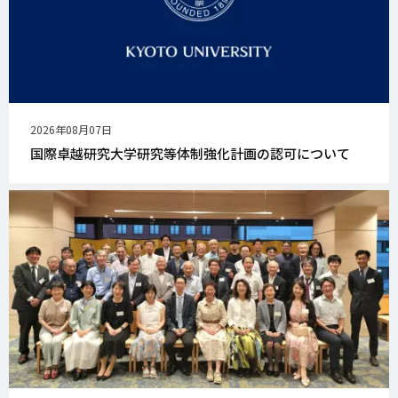
公
2026年08月07日
開
国際卓越研究大学研究等体制強化計画の認可について
日