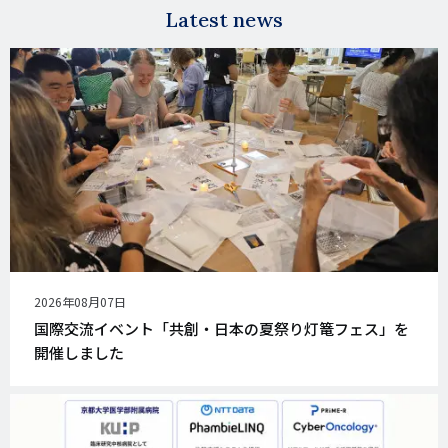
Latest news
公
2026年08月07日
開
国際交流イベント「共創・日本の夏祭り灯篭フェス」を
日
開催しました