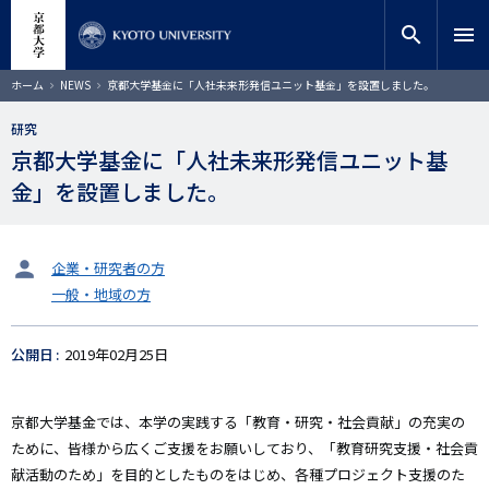
メ
close
サイト内検索
教員検索
イ
search
menu
ン
コ
検索
パ
ホーム
NEWS
京都大学基金に「人社未来形発信ユニット基金」を設置しました。
ン
ン
く
テ
ず
研究
ン
京都大学基金に「人社未来形発信ユニット基
ツ
に
金」を設置しました。
移
動
タ
企業・研究者の方
ー
一般・地域の方
ゲ
ッ
ト
公開日
2019年02月25日
京都大学基金では、本学の実践する「教育・研究・社会貢献」の充実の
ために、皆様から広くご支援をお願いしており、「教育研究支援・社会貢
献活動のため」を目的としたものをはじめ、各種プロジェクト支援のた