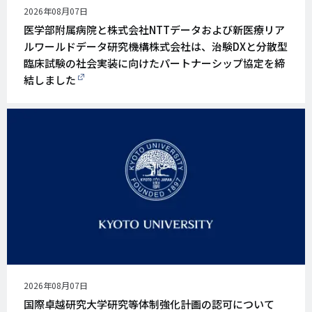
公
2026年08月07日
開
医学部附属病院と株式会社NTTデータおよび新医療リア
日
ルワールドデータ研究機構株式会社は、治験DXと分散型
臨床試験の社会実装に向けたパートナーシップ協定を締
結しました
公
2026年08月07日
開
国際卓越研究大学研究等体制強化計画の認可について
日