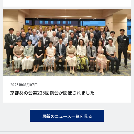
公
2026年08月07日
開
京都葵の会第225回例会が開催されました
日
最新のニュース一覧を見る