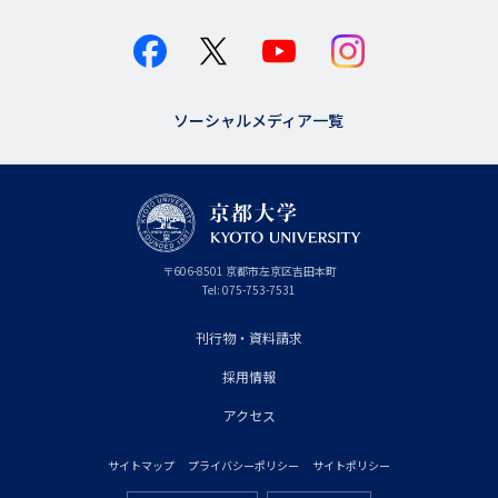
ソーシャルメディア一覧
京
〒
606-8501
京
京都市
左京区吉田本町
都
都
Tel:
075-753-7531
大
府
学
刊行物・資料請求
フ
採用情報
ッ
タ
アクセス
ー
サイトマップ
プライバシーポリシー
サイトポリシー
プ
フ