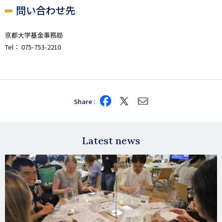
問い合わせ先
京都大学基金事務局
Tel： 075-753-2210
Share
Share
Share
Share
on
on
via
Facebook
X
E-
mail
Latest news