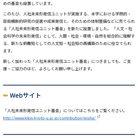
めの基金も設置しています。
このたび、人社未来形発信ユニットが実施する、本学における学際的・
部局横断的研究の促進や成果発信と、そのための体制整備などに充てられ
る「人社未来形発信ユニット基金」を新たに設置しました。 「人文・社
会科学の未来形発信」として、人間・社会・環境・自然を総合的に理解す
る、新たな俯瞰知としての人文知・社会知の再構築のために役立てられ
ます。
新しく加わった「人社未来形発信ユニット基金」につきましても、ご支
援・ご協力のほど、よろしくお願い申し上げます。
Webサイト
「人社未来形発信ユニット基金」についてはこちらをご覧ください。
http://www.kikin.kyoto-u.ac.jp/contribution/jinsha/