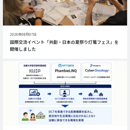
公
2026年08月07日
開
国際交流イベント「共創・日本の夏祭り灯篭フェス」を
日
開催しました