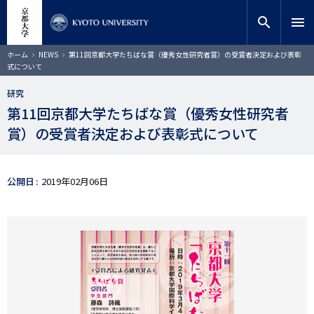
メ
close
サイト内検索
教員検索
イ
search
menu
ン
コ
検索
パ
ホーム
NEWS
第11回京都大学たちばな賞（優秀女性研究者賞）の受賞者決定および表彰
ン
ン
式について
く
テ
ず
ン
研究
ツ
第11回京都大学たちばな賞（優秀女性研究者
に
賞）の受賞者決定および表彰式について
移
動
公開日
2019年02月06日