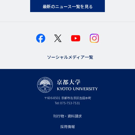
最新のニュース一覧を見る
ソーシャルメディア一覧
京
〒
606-8501
京
京都市
左京区吉田本町
都
都
Tel:
075-753-7531
大
府
学
刊行物・資料請求
フ
採用情報
ッ