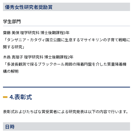
優秀女性研究者奨励賞
学生部門
齋藤 美保 理学研究科 博士後期課程3年
「タンザニア・カタヴィ国立公園に生息するマサイキリンの子育て戦略に
関する研究」
木邑 真理子 理学研究科 博士後期課程2年
「多波長観測で探るブラックホール周囲の降着円盤を介した質量降着機
構の解明
4.表彰式
表彰式およびたちばな賞受賞者による研究発表は以下の内容で行います。
日時