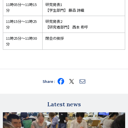
11時05分～11時15
研究発表1
分
【学生部門】 藤森 詩織
11時15分～11時25
研究発表2
分
【研究者部門】 西本 希呼
11時25分～11時30
閉会の挨拶
分
Share
Share
Share
Share
on
on
via
Facebook
X
E-
mail
Latest news