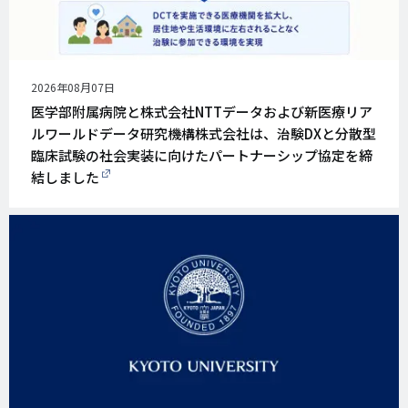
公
2026年08月07日
開
医学部附属病院と株式会社NTTデータおよび新医療リア
日
ルワールドデータ研究機構株式会社は、治験DXと分散型
臨床試験の社会実装に向けたパートナーシップ協定を締
結しました