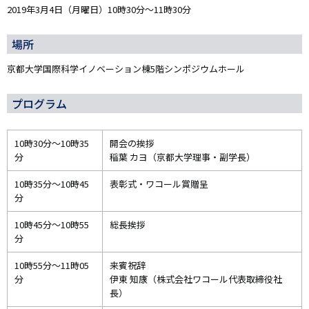
2019年3月4日（月曜日）10時30分～11時30分
場所
京都大学国際科学イノベーション棟5階シンポジウムホール
プログラム
10時30分～10時35
開会の挨拶
分
稲葉 カヨ（京都大学理事・副学長）
10時35分～10時45
表彰式・ワコール賞贈呈
分
10時45分～10時55
総長挨拶
分
10時55分～11時05
来賓祝辞
分
伊東 知康（株式会社ワコール代表取締役社
長）