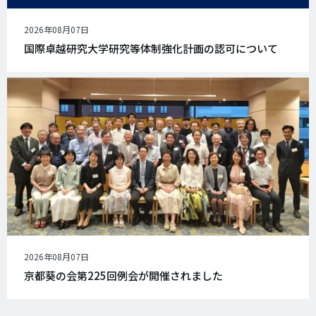
公
2026年08月07日
開
国際卓越研究大学研究等体制強化計画の認可について
日
公
2026年08月07日
開
京都葵の会第225回例会が開催されました
日