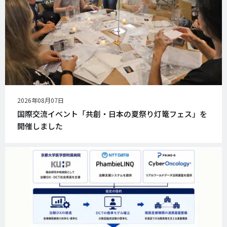
公
2026年08月07日
開
国際交流イベント「共創・日本の夏祭り灯篭フェス」を
日
開催しました