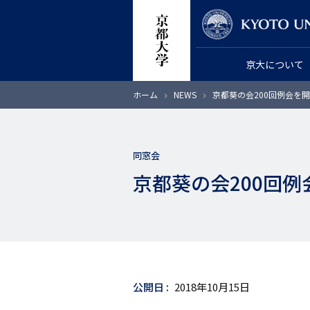
メ
教員検索
イ
ン
京大について
コ
ン
パ
ホーム
NEWS
京都葵の会200回例会を開
テ
ン
く
ン
ず
ツ
同窓会
に
京都葵の会200回例
移
動
公開日
2018年10月15日