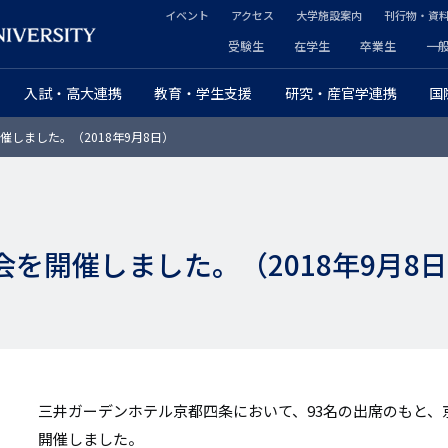
イベント
アクセス
大学施設案内
刊行物・資
ヘ
受験生
在学生
卒業生
一
ヘ
ッ
入試・高大連携
教育・学生支援
研究・産官学連携
国
ッ
ダ
催しました。（2018年9月8日）
ダ
ー
ー
セ
プ
カ
会を開催しました。（2018年9月8
ラ
ン
イ
ダ
マ
リ
リ
ー
三井ガーデンホテル京都四条において、93名の出席のもと、京
ー
開催しました。