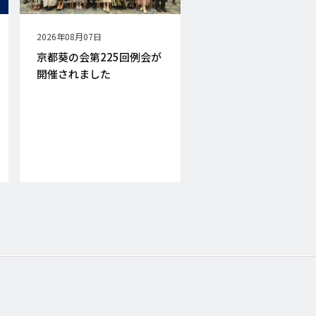
公
2026年08月07日
開
京都葵の会第225回例会が
日
開催されました