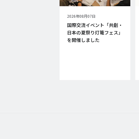
公
2026年08月07日
開
国際交流イベント「共創・
日
日本の夏祭り灯篭フェス」
を開催しました