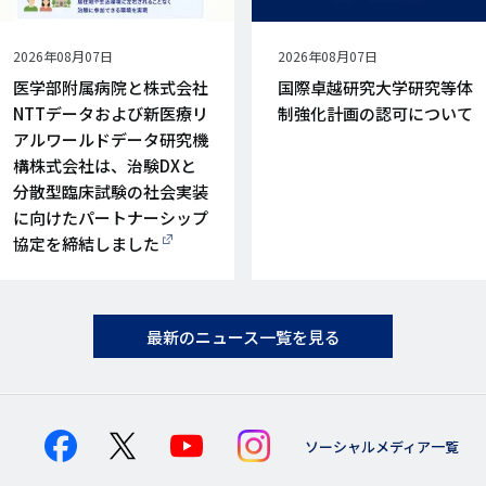
公
2026年08月07日
公
2026年08月07日
開
開
医学部附属病院と株式会社
国際卓越研究大学研究等体
日
日
NTTデータおよび新医療リ
制強化計画の認可について
アルワールドデータ研究機
構株式会社は、治験DXと
分散型臨床試験の社会実装
に向けたパートナーシップ
協定を締結しました
最新のニュース一覧を見る
ソーシャルメディア一覧