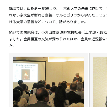
リ
リ
講演では、山極壽一 総長より、「京都大学の未来に向けて」
ン
れない京大生が群れる意義、サルとゴリラから学んだコミュ
ン
ク
ける大学の意義などについて、話がありました。
ク
続いての懇親会は、小宮山俊朗 湖睦電機社長（工学部・19
ました。会員相互の交流が深められたほか、会員の近況報告
た。