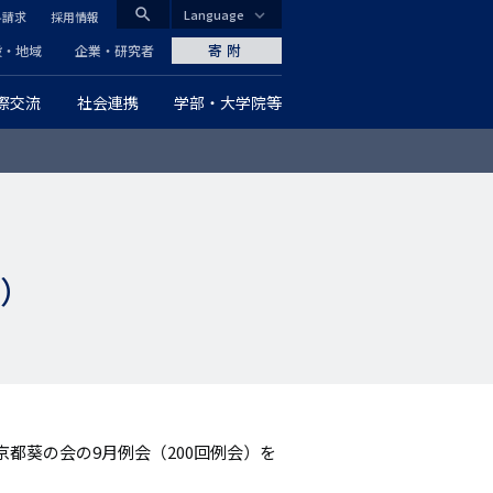
search
Language
料請求
採用情報
CLOSE
寄附
般・地域
企業・研究者
際交流
社会連携
学部・大学院等
グ
ロ
ー
バ
日）
ル
ナ
ビ
ゲ
都葵の会の9月例会（200回例会）を
ー