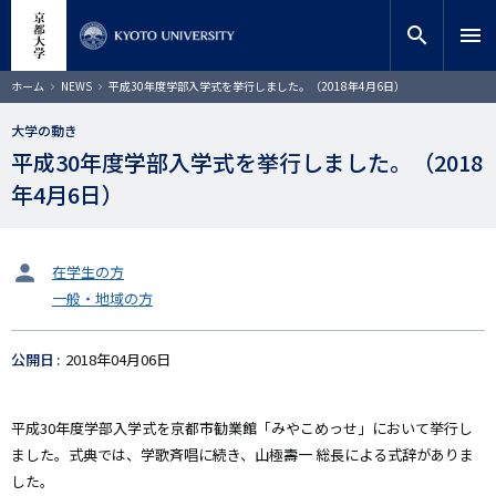
メ
close
サイト内検索
教員検索
イ
search
menu
ン
コ
検索
パ
ホーム
NEWS
平成30年度学部入学式を挙行しました。（2018年4月6日）
ン
ン
く
テ
ず
大学の動き
ン
平成30年度学部入学式を挙行しました。（2018
ツ
に
年4月6日）
移
動
タ
在学生の方
ー
一般・地域の方
ゲ
ッ
ト
公開日
2018年04月06日
平成30年度学部入学式を京都市勧業館「みやこめっせ」において挙行し
ました。式典では、学歌斉唱に続き、山極壽一 総長による式辞がありま
した。