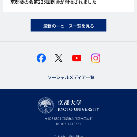
京都葵の会第225回例会が開催されました
日
最新のニュース一覧を見る
ソーシャルメディア一覧
京
〒
606-8501
京
京都市
左京区吉田本町
都
都
Tel:
075-753-7531
大
府
学
刊行物・資料請求