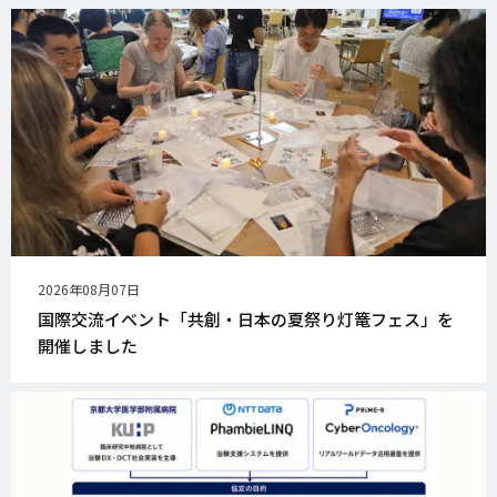
公
2026年08月07日
開
国際交流イベント「共創・日本の夏祭り灯篭フェス」を
日
開催しました