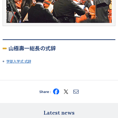
山極壽一総長の式辞
学部入学式 式辞
Share
Share
Share
Share
on
on
via
Facebook
X
E-
mail
Latest news