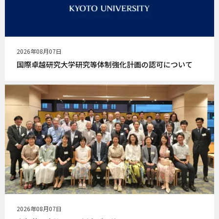
公
2026年08月07日
開
国際卓越研究大学研究等体制強化計画の認可について
日
公
2026年08月07日
開