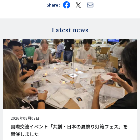
Share
Share
Share
Share
on
on
via
Facebook
X
E-
mail
Latest news
公
2026年08月07日
開
国際交流イベント「共創・日本の夏祭り灯篭フェス」を
日
開催しました