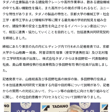
タダノの主要製品である建設用クレーンや高所作業車は、数ある建設機械
の中でも高い機動性を備え、また高所からの視点が得られるなど、ユニー
クな特性があります。タダノの製品の特性と、京都大学の機械工学・社会
工学・都市工学および情報科学等に関する最先端の学術的知見を組み合
わせ、建設作業の安全と生産性を向上させるイノベーション創出につい
て、相互に連携・協力していくことを目的として、包括連携共同研究契約
を締結しました。
締結にあたり東京の丸の内ビルディング内で行われた記者発表では、京都
大学から山極壽一 総長、阿曽沼慎司 理事（産官学連携担当）及び北村隆
行 工学研究科長が出席し、株式会社タダノからは多田野宏一 代表取締役
社長、奥山環 取締役執行役員専務及び多田野有司 執行役員が出席しまし
た。
記者発表では、山極総長及び多田野社長の挨拶の後、多田野執行役員よ
り本包括連携共同研究で実施する内容や目的等について説明があり、記者
からの質問への対応において、クレーン等の自動化に向けた取り組みなど
に関し、その社会的意義やプロセスなどについて説明がありました。