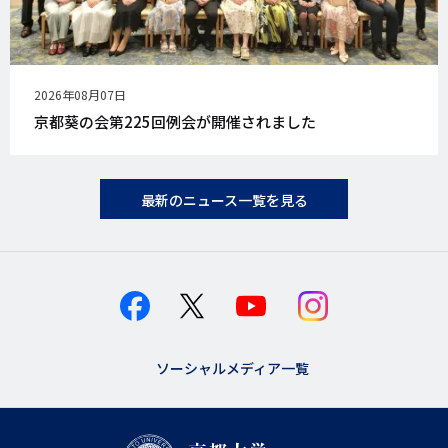
公
2026年08月07日
開
京都葵の会第225回例会が開催されました
日
最新のニュース一覧を見る
ソーシャルメディア一覧