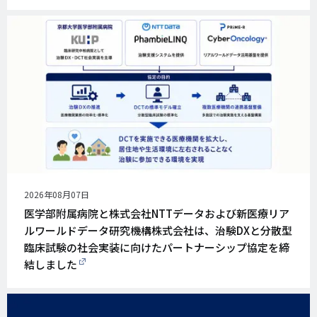
公
2026年08月07日
開
医学部附属病院と株式会社NTTデータおよび新医療リア
日
ルワールドデータ研究機構株式会社は、治験DXと分散型
臨床試験の社会実装に向けたパートナーシップ協定を締
結しました