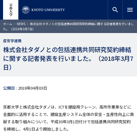
メ
close
サイト内検索
教員検索
イ
search
menu
ン
コ
検索
パ
ホーム
NEWS
株式会社タダノとの包括連携共同研究契約締結に関する記者発表を行いまし
ン
ン
た。（2018年3月7日）
く
テ
ず
ン
産官学連携
ツ
株式会社タダノとの包括連携共同研究契約締結
に
に関する記者発表を行いました。（2018年3月7
移
動
日）
公開日
2018年04月03日
京都大学と株式会社タダノは、ICTを建設用クレーン、高所作業車などに
全面的に活用することで、建設生産システム全体の安全・生産性向上に貢
献する取り組みについて、平成30年3月1日付けで包括連携共同研究契約
を締結し、4月1日より開始しました。