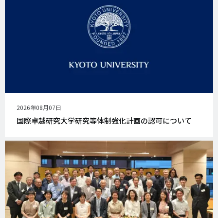
公
2026年08月07日
開
国際卓越研究大学研究等体制強化計画の認可について
日