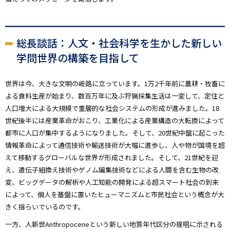
総長談話：人文・社会科学を生かした新しい
学問世界の構築を目指して
世界は今、大きな文明の岐路に立っています。1万2千年前に農耕・牧畜に
よる食料生産が始まり、数百万年に及ぶ狩猟採集生活は一変して、定住と
人口増大による大規模で重層的な社会システムの形成が進みました。18
世紀後半には産業革命がおこり、工業化による産業構造の大転換によって
都市に人口が集中するようになりました。そして、20世紀中盤に起こった
情報革命によって通信技術や輸送技術が大幅に進歩し、人や物が国境を超
えて移動するグローバルな世界が形成されました。そして、21世紀を迎
え、遺伝子組換え技術やゲノム編集技術などによる人間を含む生物の改
変、ビッグデータの解析や人工知能の開発による超スマート社会の到来
によって、個人を基盤に置いたヒューマニズムと市民社会という概念が大
きく揺らいでいるのです。
一方、人新世Anthropoceneという新しい地質年代区分の提唱に示される