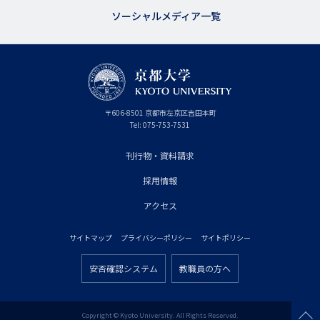
ソーシャルメディア一覧
京
〒
606-8501
京
京都市
左京区吉田本町
都
都
Tel:
075-753-7531
大
府
学
刊行物・資料請求
フ
採用情報
ッ
タ
アクセス
ー
サイトマップ
プライバシーポリシー
サイトポリシー
プ
フ
ラ
安否確認システム
教職員の方へ
ッ
フ
イ
タ
ッ
マ
ー
タ
Copyright © Kyoto University. All Rights Reserved.