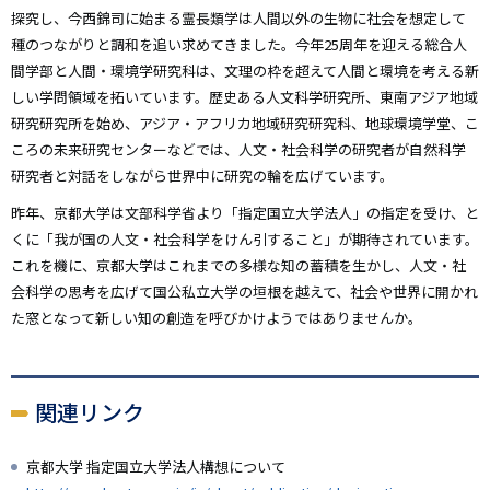
探究し、今西錦司に始まる霊長類学は人間以外の生物に社会を想定して
種のつながりと調和を追い求めてきました。今年25周年を迎える総合人
間学部と人間・環境学研究科は、文理の枠を超えて人間と環境を考える新
しい学問領域を拓いています。歴史ある人文科学研究所、東南アジア地域
研究研究所を始め、アジア・アフリカ地域研究研究科、地球環境学堂、こ
ころの未来研究センターなどでは、人文・社会科学の研究者が自然科学
研究者と対話をしながら世界中に研究の輪を広げています。
昨年、京都大学は文部科学省より「指定国立大学法人」の指定を受け、と
くに「我が国の人文・社会科学をけん引すること」が期待されています。
これを機に、京都大学はこれまでの多様な知の蓄積を生かし、人文・社
会科学の思考を広げて国公私立大学の垣根を越えて、社会や世界に開かれ
た窓となって新しい知の創造を呼びかけようではありませんか。
関連リンク
京都大学 指定国立大学法人構想について