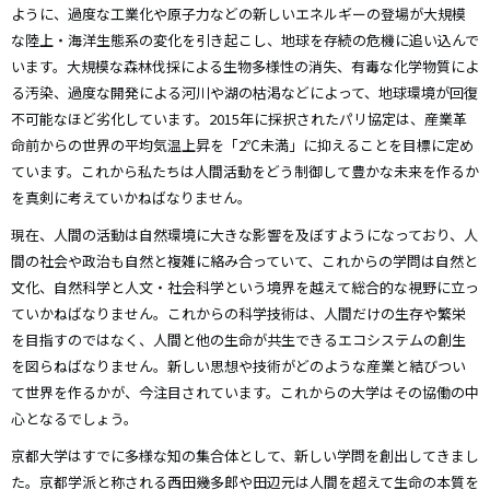
ように、過度な工業化や原子力などの新しいエネルギーの登場が大規模
な陸上・海洋生態系の変化を引き起こし、地球を存続の危機に追い込んで
います。大規模な森林伐採による生物多様性の消失、有毒な化学物質によ
る汚染、過度な開発による河川や湖の枯渇などによって、地球環境が回復
不可能なほど劣化しています。2015年に採択されたパリ協定は、産業革
命前からの世界の平均気温上昇を「2℃未満」に抑えることを目標に定め
ています。これから私たちは人間活動をどう制御して豊かな未来を作るか
を真剣に考えていかねばなりません。
現在、人間の活動は自然環境に大きな影響を及ぼすようになっており、人
間の社会や政治も自然と複雑に絡み合っていて、これからの学問は自然と
文化、自然科学と人文・社会科学という境界を越えて総合的な視野に立っ
ていかねばなりません。これからの科学技術は、人間だけの生存や繁栄
を目指すのではなく、人間と他の生命が共生できるエコシステムの創生
を図らねばなりません。新しい思想や技術がどのような産業と結びつい
て世界を作るかが、今注目されています。これからの大学はその協働の中
心となるでしょう。
京都大学はすでに多様な知の集合体として、新しい学問を創出してきまし
た。京都学派と称される西田幾多郎や田辺元は人間を超えて生命の本質を