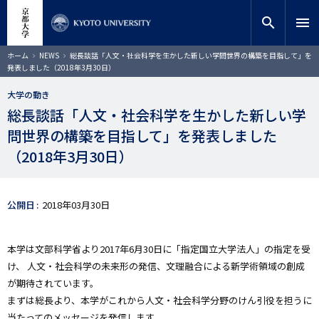
メ
close
サイト内検索
教員検索
イ
search
menu
ン
コ
検索
パ
ホーム
NEWS
総長談話「人文・社会科学を生かした新しい学問世界の構築を目指して」を
ン
ン
発表しました（2018年3月30日）
く
テ
ず
ン
大学の動き
ツ
総長談話「人文・社会科学を生かした新しい学
に
問世界の構築を目指して」を発表しました
移
動
（2018年3月30日）
公開日
2018年03月30日
本学は文部科学省より2017年6月30日に「指定国立大学法人」の指定を受
け、 人文・社会科学の未来形の発信、文理融合による新学術領域の創成
が期待されています。
まずは総長より、本学がこれから人文・社会科学分野のけん引役を担うに
当たってのメッセージを発信します。