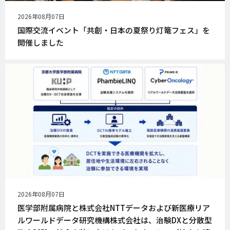
公
2026年08月07日
開
国際交流イベント「共創・日本の夏祭り灯篭フェス」を
日
開催しました
公
2026年08月07日
開
医学部附属病院と株式会社NTTデータおよび新医療リア
日
ルワールドデータ研究機構株式会社は、治験DXと分散型