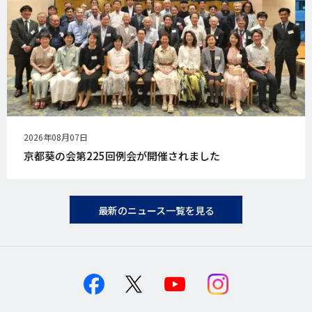
公
2026年08月07日
開
京都葵の会第225回例会が開催されました
日
最新のニュース一覧を見る