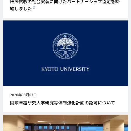
臨床試験の社会実装に向けたパートナーシップ協定を締
結しました
公
2026年08月07日
開
国際卓越研究大学研究等体制強化計画の認可について
日