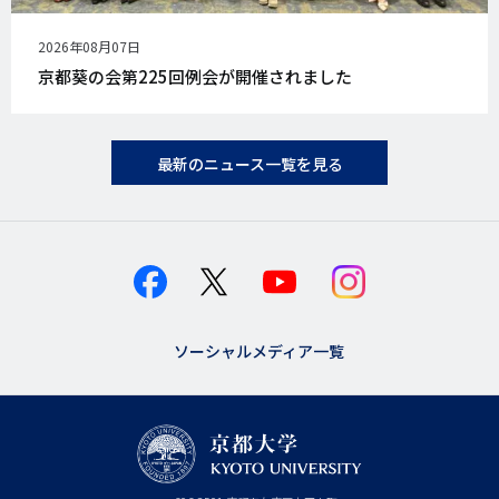
公
2026年08月07日
開
京都葵の会第225回例会が開催されました
日
最新のニュース一覧を見る
ソーシャルメディア一覧