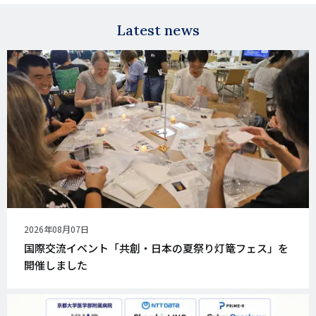
mail
Latest news
公
2026年08月07日
開
国際交流イベント「共創・日本の夏祭り灯篭フェス」を
日
開催しました