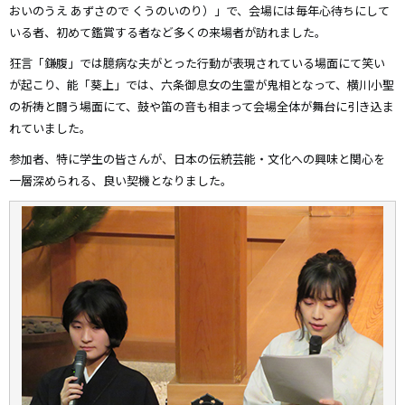
おいのうえ あずさので くうのいのり）」で、会場には毎年心待ちにして
いる者、初めて鑑賞する者など多くの来場者が訪れました。
狂言「鎌腹」では臆病な夫がとった行動が表現されている場面にて笑い
が起こり、能「葵上」では、六条御息女の生霊が鬼相となって、横川小聖
の祈祷と闘う場面にて、鼓や笛の音も相まって会場全体が舞台に引き込ま
れていました。
参加者、特に学生の皆さんが、日本の伝統芸能・文化への興味と関心を
一層深められる、良い契機となりました。