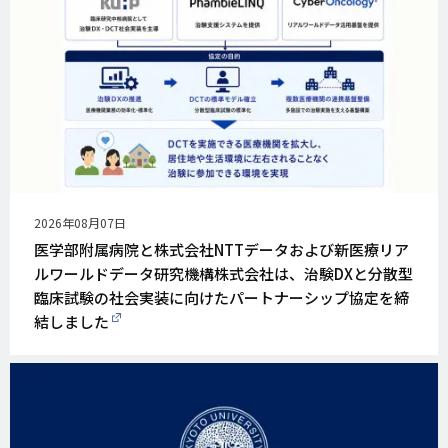
公
2026年08月07日
開
医学部附属病院と株式会社NTTデータおよび新医療リア
日
ルワールドデータ研究機構株式会社は、治験DXと分散型
臨床試験の社会実装に向けたパートナーシップ協定を締
結しました