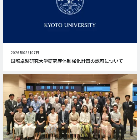
公
2026年08月07日
開
国際卓越研究大学研究等体制強化計画の認可について
日