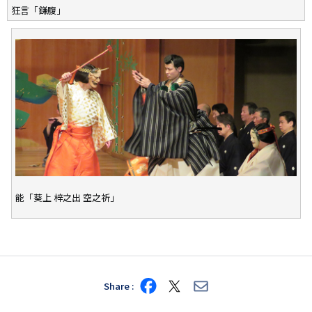
狂言「鎌腹」
能「葵上 梓之出 空之祈」
Share
Share
Share
Share
on
on
via
Facebook
X
E-