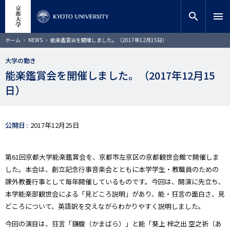
メ
close
サイト内検索
教員検索
イ
search
menu
ン
コ
検索
パ
ホーム
NEWS
能楽鑑賞会を開催しました。（2017年12月15日）
ン
ン
く
テ
ず
大学の動き
ン
能楽鑑賞会を開催しました。（2017年12月15
ツ
に
日）
移
動
公開日
2017年12月25日
第61回京都大学能楽鑑賞会を、京都市左京区の京都観世会館で開催しま
した。本会は、創立記念行事音楽会とともに本学学生・教職員のための
課外教養行事として毎年開催しているものです。今回は、開演に先立ち、
本学能楽部観世会による「見どころ説明」があり、能・狂言の面白さ、見
どころについて、英語訳を交えながらわかりやすく説明しました。
今回の演目は、狂言「鎌腹（かまばら）」と能「葵上 梓之出 空之祈（あ