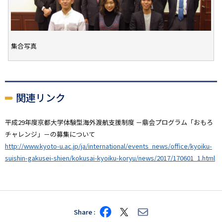
集合写真
関連リンク
平成29年度京都大学体験型海外渡航支援制度 －鼎会プログラム「おもろ
チャレンジ」－の募集について
http://www.kyoto-u.ac.jp/ja/international/events_news/office/kyoiku-
suishin-gakusei-shien/kokusai-kyoiku-koryu/news/2017/170601_1.html
Share
Share
Share
Share
on
on
via