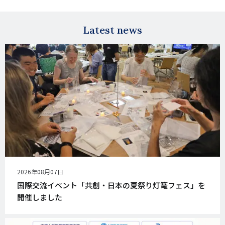
Facebook
X
E-
mail
Latest news
公
2026年08月07日
開
国際交流イベント「共創・日本の夏祭り灯篭フェス」を
日
開催しました