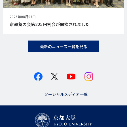
公
2026年08月07日
開
京都葵の会第225回例会が開催されました
日
最新のニュース一覧を見る
ソーシャルメディア一覧