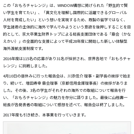
この「おもろチャレンジ」は、WINDOW構想に掲げられた「野生的で賢
い学生を育てたい」、「異文化を理解し国際的に活躍できるグローバル
人材を育成したい」という想いを実現するため、既製の留学ではなく、
学生諸君の主体的に海外で学んでみようという意欲を後押しすることを目
的として、京大卒業生財界トップによる総長支援団体である「鼎会（かな
えかい）」の全面的な支援によって平成28年度に開始した新しい体験型
海外渡航支援制度です。
2016年度は115名の応募があり31名が採択され、世界各地で「おもろチャ
レンジ」に挑戦しました。
4月10日の昼休みに行った報告会は、川添信介 理事・副学長の挨拶で始ま
り、続いて、増田寿幸 鼎会理事（京都信用金庫理事長）の挨拶がありま
した。その後、3名の学生がそれぞれの海外での取組について報告を行
い、「おもろチャレンジ」の魅力を存分に語りました。最後に山極壽一
総長が各発表者の取組について感想を述べて、報告会は終了しました。
2017年度も引き続き、本事業を行っていきます。