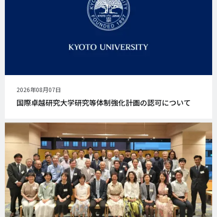
公
2026年08月07日
開
国際卓越研究大学研究等体制強化計画の認可について
日