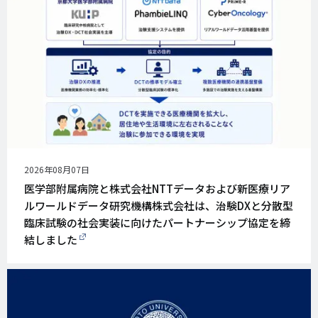
公
2026年08月07日
開
医学部附属病院と株式会社NTTデータおよび新医療リア
日
ルワールドデータ研究機構株式会社は、治験DXと分散型
臨床試験の社会実装に向けたパートナーシップ協定を締
結しました