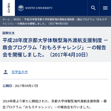
メ
close
サイト内検索
教員検索
イ
search
menu
ン
コ
検索
パ
ホーム
NEWS
平成28年度京都大学体験型海外渡航支援制度 －鼎会プログラム「おもろチ
ン
ン
ャレンジ」－の報告会を開催しました。（2017年4月10日）
く
テ
ず
ン
国際交流
ツ
平成28年度京都大学体験型海外渡航支援制度 －
に
鼎会プログラム「おもろチャレンジ」－の報告
移
動
会を開催しました。（2017年4月10日）
タ
在学生の方
ー
ゲ
公開日
2017年04月17日
ッ
ト
2016年度より新たに開始された、京都大学体験型海外渡航支援制度 －鼎
会プログラム「おもろチャレンジ」－の報告会を行いました。