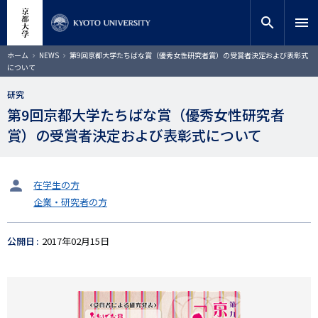
メ
close
サイト内検索
教員検索
イ
search
menu
ン
コ
検索
パ
ホーム
NEWS
第9回京都大学たちばな賞（優秀女性研究者賞）の受賞者決定および表彰式
ン
ン
について
く
テ
ず
ン
研究
ツ
第9回京都大学たちばな賞（優秀女性研究者
に
賞）の受賞者決定および表彰式について
移
動
タ
在学生の方
ー
企業・研究者の方
ゲ
ッ
ト
公開日
2017年02月15日