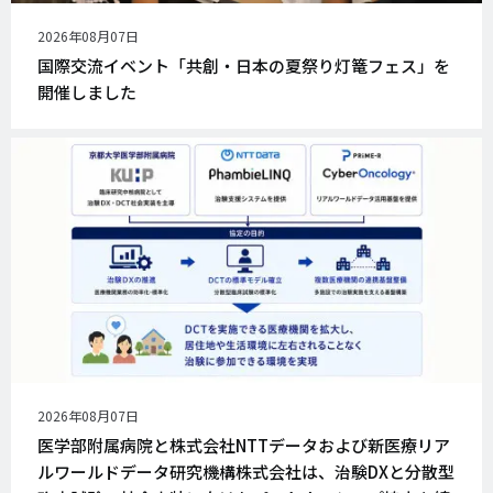
公
2026年08月07日
開
国際交流イベント「共創・日本の夏祭り灯篭フェス」を
日
開催しました
公
2026年08月07日
開
医学部附属病院と株式会社NTTデータおよび新医療リア
日
ルワールドデータ研究機構株式会社は、治験DXと分散型