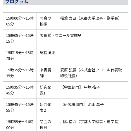
プログラム
15時00分～15時
開会の
稲葉 カヨ（京都大学理事・副学長）
05分
挨拶
15時05分～15時
表彰式・ワコール賞贈呈
15分
15時15分～15時
総長挨拶
25分
15時25分～15時
来賓祝
安原 弘展（株式会社ワコール代表取
35分
辞
締役社長）
15時35分～15時
研究発
【学生部門】 中塚 祐子
45分
表1
15時45分～15時
研究発
【研究者部門】 池田 華子
55分
表2
15時55分～16時
閉会の
川添 信介（京都大学理事・副学長）
00分
挨拶