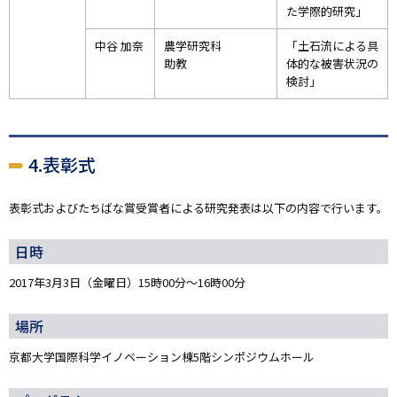
た学際的研究」
中谷 加奈
農学研究科
「土石流による具
助教
体的な被害状況の
検討」
4.表彰式
表彰式およびたちばな賞受賞者による研究発表は以下の内容で行います。
日時
2017年3月3日（金曜日）15時00分～16時00分
場所
京都大学国際科学イノベーション棟5階シンポジウムホール