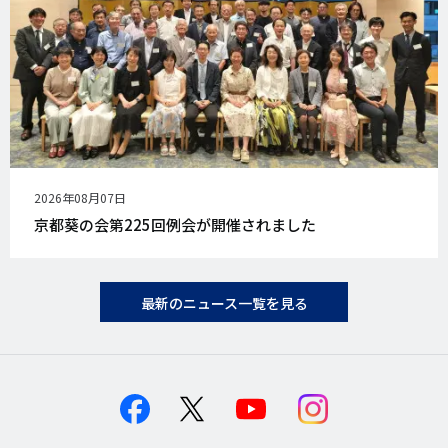
公
2026年08月07日
開
京都葵の会第225回例会が開催されました
日
最新のニュース一覧を見る