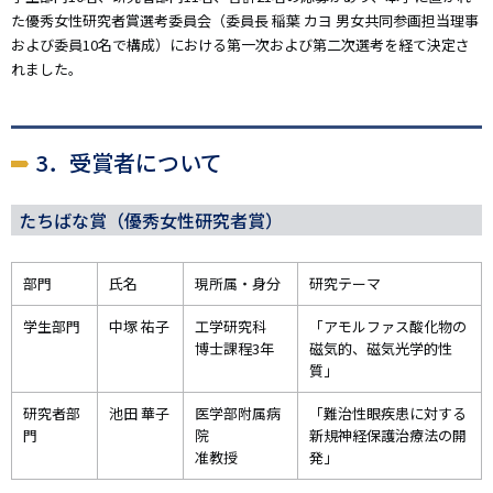
た優秀女性研究者賞選考委員会（委員長 稲葉 カヨ 男女共同参画担当理事
および委員10名で構成）における第一次および第二次選考を経て決定さ
れました。
3．受賞者について
たちばな賞（優秀女性研究者賞）
部門
氏名
現所属・身分
研究テーマ
学生部門
中塚 祐子
工学研究科
「アモルファス酸化物の
博士課程3年
磁気的、磁気光学的性
質」
研究者部
池田 華子
医学部附属病
「難治性眼疾患に対する
門
院
新規神経保護治療法の開
准教授
発」