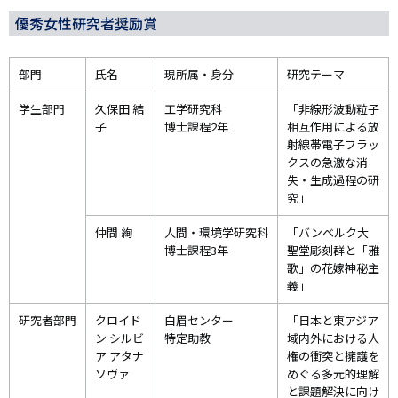
優秀女性研究者奨励賞
部門
氏名
現所属・身分
研究テーマ
学生部門
久保田 結
工学研究科
「非線形波動粒子
子
博士課程2年
相互作用による放
射線帯電子フラッ
クスの急激な消
失・生成過程の研
究」
仲間 絢
人間・環境学研究科
「バンベルク大
博士課程3年
聖堂彫刻群と「雅
歌」の花嫁神秘主
義」
研究者部門
クロイド
白眉センター
「日本と東アジア
ン シルビ
特定助教
域内外における人
ア アタナ
権の衝突と擁護を
ソヴァ
めぐる多元的理解
と課題解決に向け