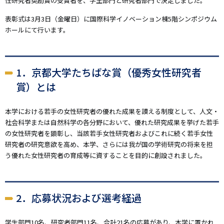
性研究者奨励賞の受賞者を、学生部門と研究者部門で決定しました。
表彰式は3月3日（金曜日）に国際科学イノベーション棟5階シンポジウム
ホールにて行います。
1．京都大学たちばな賞（優秀女性研究者
賞）とは
本学における若手の女性研究者の優れた成果を讃える制度として、人文・
社会科学または自然科学の各分野において、優れた研究成果を挙げた若手
の女性研究者を顕彰し、当該若手女性研究者およびこれに続く若手女性
研究者の研究意欲を高め、本学、さらには我が国の学術研究の将来を担
う優れた女性研究者の育成等に資することを目的に創設されました。
2．応募状況および選考経過
学生部門10名、研究者部門11名、合計21名の応募があり、本学に置かれ