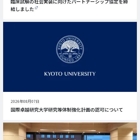
臨床試験の社会実装に向けたパートナーシップ協定を締
結しました
公
2026年08月07日
開
国際卓越研究大学研究等体制強化計画の認可について
日