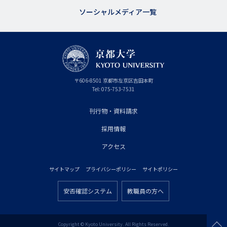
ソーシャルメディア一覧
京
〒
606-8501
京
京都市
左京区吉田本町
都
都
Tel:
075-753-7531
大
府
学
刊行物・資料請求
フ
採用情報
ッ
タ
アクセス
ー
サイトマップ
プライバシーポリシー
サイトポリシー
プ
フ
ラ
安否確認システム
教職員の方へ
ッ
フ
イ
タ
ッ
マ
ー
タ
Copyright © Kyoto University. All Rights Reserved.