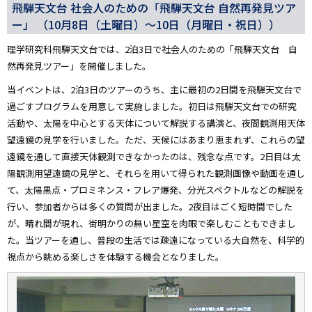
飛騨天文台 社会人のための「飛騨天文台 自然再発見ツア
ー」 （10月8日（土曜日）～10日（月曜日・祝日））
理学研究科飛騨天文台では、2泊3日で社会人のための「飛騨天文台 自
然再発見ツアー」を開催しました。
当イベントは、2泊3日のツアーのうち、主に最初の2日間を飛騨天文台で
過ごすプログラムを用意して実施しました。初日は飛騨天文台での研究
活動や、太陽を中心とする天体について解説する講演と、夜間観測用天体
望遠鏡の見学を行いました。ただ、天候にはあまり恵まれず、これらの望
遠鏡を通して直接天体観測できなかったのは、残念な点です。2日目は太
陽観測用望遠鏡の見学と、それらを用いて得られた観測画像や動画を通し
て、太陽黒点・プロミネンス・フレア爆発、分光スペクトルなどの解説を
行い、参加者からは多くの質問が出ました。2夜目はごく短時間でした
が、晴れ間が現れ、街明かりの無い星空を肉眼で楽しむこともできまし
た。当ツアーを通し、普段の生活では疎遠になっている大自然を、科学的
視点から眺める楽しさを体験する機会となりました。