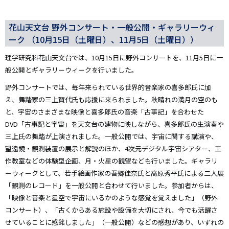
花山天文台 野外コンサート・一般公開・ギャラリーウィ
ーク （10月15日（土曜日）、11月5日（土曜日））
理学研究科花山天文台では、10月15日に野外コンサートを、11月5日に一
般公開とギャラリーウィークを行いました。
野外コンサートでは、毎年来られている世界的音楽家の喜多郎氏に加
え、舞踏家の三上賀代氏も応援に来られました。秋晴れの満月の空のも
と、宇宙のさまざまな映像と喜多郎氏の音楽「古事記」を合わせた
DVD「古事記と宇宙」を天文台の建物に映しながら、喜多郎氏の生演奏や
三上氏の舞踏が上演されました。一般公開では、宇宙に関する講演や、
望遠鏡・観測装置の展示と解説のほか、4次元デジタル宇宙シアター、工
作教室などの体験型企画、月・火星の観望なども行いました。ギャラリ
ーウィークとして、若手絵画作家の吾郷佳奈氏と高原秀平氏による二人展
「観測のレコード」を一般公開と合わせて行いました。参加者からは、
「映像と音楽と星空で宇宙にいるかのような感覚を覚えました」（野外
コンサート）、「古くからある施設や設備を大切にされ、今でも活躍さ
せていることに感銘しました」（一般公開）などの感想があり、いずれの