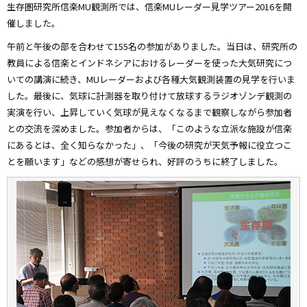
生存圏研究所信楽MU観測所では、信楽MUレーダー見学ツアー2016を開
催しました。
午前と午後の部を合わせて155名の参加がありました。当日は、研究所の
教員による信楽とインドネシアにおけるレーダーを使った大気研究につ
いての講演に続き、MUレーダーおよび各種大気観測装置の見学を行いま
した。最後に、気球に計測器を取り付けて放球するラジオゾンデ観測の
実演を行い、上昇していく気球が見えなくなるまで観察しながら参加者
との交流を深めました。参加者からは、「このような立派な施設が信楽
にあるとは、全く知らなかった」、「今後の研究が天気予報に役立つこ
とを願います」などの感想が寄せられ、好評のうちに終了しました。