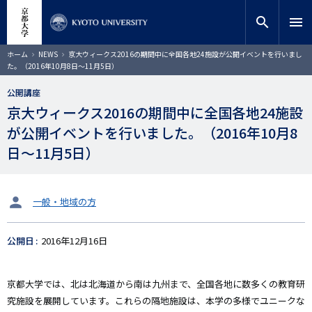
メ
close
サイト内検索
教員検索
イ
search
menu
ン
コ
検索
パ
ホーム
NEWS
京大ウィークス2016の期間中に全国各地24施設が公開イベントを行いまし
ン
ン
た。（2016年10月8日～11月5日）
く
テ
ず
ン
公開講座
ツ
京大ウィークス2016の期間中に全国各地24施設
に
が公開イベントを行いました。（2016年10月8
移
動
日～11月5日）
タ
一般・地域の方
ー
ゲ
公開日
2016年12月16日
ッ
ト
京都大学では、北は北海道から南は九州まで、全国各地に数多くの教育研
究施設を展開しています。これらの隔地施設は、本学の多様でユニークな