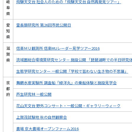
岐
飛騨天文台 社会人のための「飛騨天文台 自然再発見ツアー」
阜
県
愛
霊長類研究所 第26回市民公開日
知
県
滋
信楽ＭＵ観測所 信楽MUレーダー見学ツアー2016
賀
流域圏総合環境質研究センタ－ 施設公開 「琵琶湖畔での半日研究
県
生態学研究センター 一般公開「学校で習わない生き物の不思議」
京
舞鶴水産実験所 調査船「緑洋丸」の乗船体験と施設見学会
都
芦生研究林 一般公開
府
花山天文台 野外コンサート・一般公開・ギャラリーウィーク
上賀茂試験地 秋の自然観察会
農場 京大農場オープンファーム2016