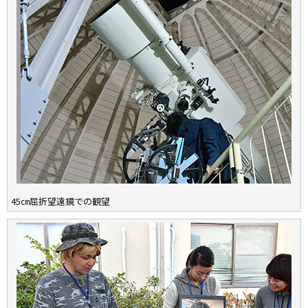
45㎝屈折望遠鏡での観望