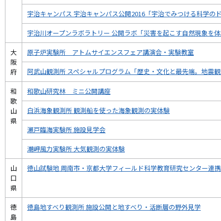
宇治キャンパス 宇治キャンパス公開2016「宇治でみつける科学の
宇治川オープンラボラトリー 公開ラボ「災害を起こす自然現象を
大
原子炉実験所 アトムサイエンスフェア講演会・実験教室
阪
阿武山観測所 スペシャルプログラム「歴史・文化と最先端。地震
府
和
和歌山研究林 ミニ公開講座
歌
白浜海象観測所 観測船を使った海象観測の実体験
山
県
瀬戸臨海実験所 施設見学会
潮岬風力実験所 大気観測の実体験
山
徳山試験地 周南市・京都大学フィールド科学教育研究センター連
口
県
徳
徳島地すべり観測所 施設公開と地すべり・活断層の野外見学
島