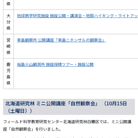
県
大
地球熱学研究施設 施設公開・講演会・地獄ハイキング・ライトア
分
県
宮
幸島観察所 公開講座「幸島ニホンザルの観察会」
崎
県
鹿
桜島火山観測所 施設探検ツアー・施設公開
児
島
県
北海道研究林 ミニ公開講座「自然観察会」 （10月15日
（土曜日））
フィールド科学教育研究センター北海道研究林白糠区では、ミニ公開講
座「自然観察会」を行いました。