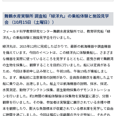
舞鶴水産実験所 調査船「緑洋丸」の乗船体験と施設見学
会 （10月15日（土曜日））
フィールド科学教育研究センター舞鶴水産実験所では、教育研究船「緑
洋丸」の乗船体験と施設見学会を行いました。
緑洋丸は、2015年12月に完成したばかりで、最新の航海機器や調査機器
を備えています。今回のイベントは、この緑洋丸に体験乗船し、さまざま
な機器を実際に使っているところを見学するとともに、底曳き網で舞鶴湾
の生物を採集し、観察することを目的に行いました。船には定員がある
ため、今回は事前申し込み制とし、午前18名、午後19名が乗船しまし
た。まず、乗船前に注意事項の説明があり、全員救命胴衣を着用した上で
船に乗り込み、出港しました。船上では航海機器の説明、採水、採泥、
水質測定、動物プランクトン採集、底生動物採集のデモンストレーショ
ンを行いました。約1時間の乗船体験後は採集物を実験室に運び、分類・
観察を行いました。その後、参加者は実験室に展示されている水槽や標
本を観察したり、膨大な魚類標本が収蔵されている標本庫を見学して自由
に時間を過ごしました。今回は幅広い年齢層の方々が参加し、それぞれ