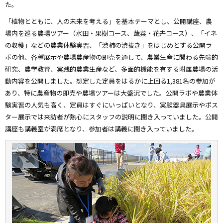
た。
「植物とともに、人の未来を考える」を基本テーマとし、公開講座、農
場内を巡る農場ツアー（水田・果樹コース、蔬菜・花卉コース）、「イネ
の収穫」などの農業体験実習、「渋柿の渋抜き」をはじめとする公開ラ
ボの他、各種展示や農場農産物の即売を通して、農業生産に関わる先端的
研究、農学教育、実践的農業生産など、多面的機能を有する附属農場の活
動内容を公開しました。想定した定員をはるかに上回る1,381名の参加が
あり、特に農産物の即売や農場ツアーは大盛況でした。公開ラボや農業体
験実習の人気も高く、定員はすぐにいっぱいとなり、実験器具展示やポス
ター展示では来訪者が熱心にスタッフの説明に聞き入っていました。公開
講座も講義室が満席となり、参加者は講義に聞き入っていました。