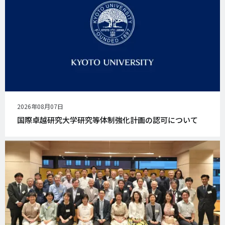
公
2026年08月07日
開
国際卓越研究大学研究等体制強化計画の認可について
日