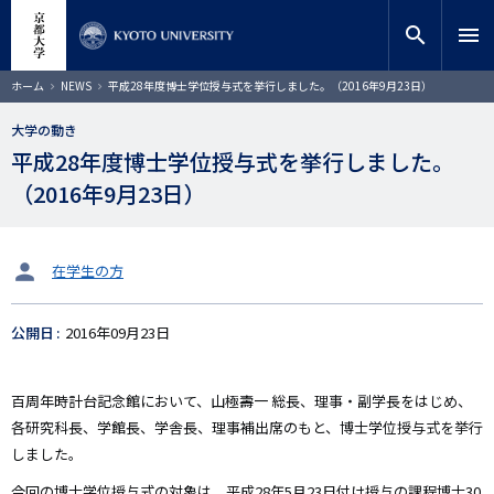
メ
close
サイト内検索
教員検索
イ
search
menu
ン
コ
検索
パ
ホーム
NEWS
平成28年度博士学位授与式を挙行しました。（2016年9月23日）
ン
ン
く
テ
ず
大学の動き
ン
平成28年度博士学位授与式を挙行しました。
ツ
に
（2016年9月23日）
移
動
タ
在学生の方
ー
ゲ
公開日
2016年09月23日
ッ
ト
百周年時計台記念館において、山極壽一 総長、理事・副学長をはじめ、
各研究科長、学館長、学舎長、理事補出席のもと、博士学位授与式を挙行
しました。
今回の博士学位授与式の対象は、平成28年5月23日付け授与の課程博士30