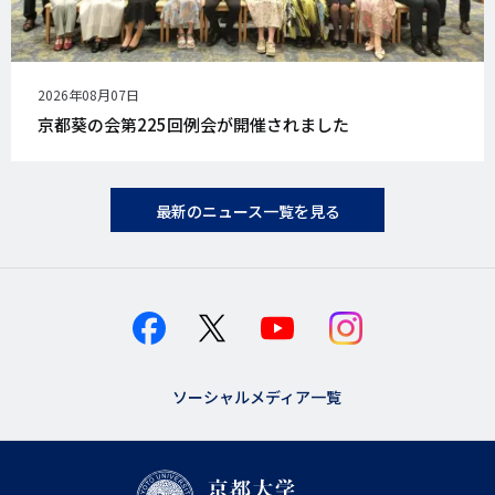
公
2026年08月07日
開
京都葵の会第225回例会が開催されました
日
最新のニュース一覧を見る
ソーシャルメディア一覧