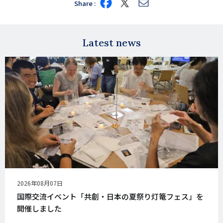
Share
Share
Share
Share
on
on
via
Facebook
X
E-
mail
Latest news
公
2026年08月07日
開
国際交流イベント「共創・日本の夏祭り灯篭フェス」を
日
開催しました