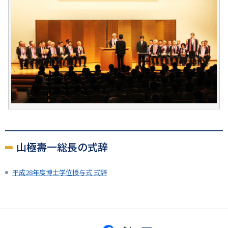
山極壽一総長の式辞
平成28年度博士学位授与式 式辞