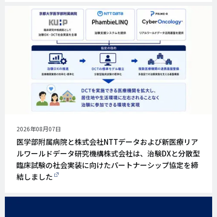
公
2026年08月07日
開
医学部附属病院と株式会社NTTデータおよび新医療リア
日
ルワールドデータ研究機構株式会社は、治験DXと分散型
臨床試験の社会実装に向けたパートナーシップ協定を締
結しました