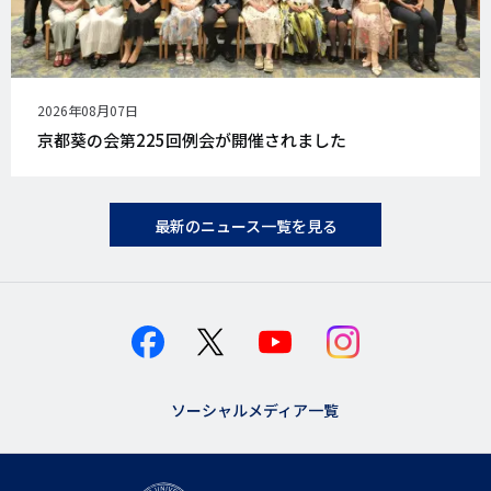
公
2026年08月07日
開
京都葵の会第225回例会が開催されました
日
最新のニュース一覧を見る
ソーシャルメディア一覧