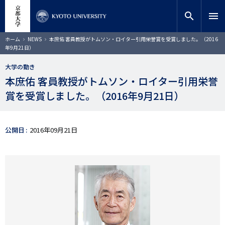
メ
close
サイト内検索
教員検索
イ
search
menu
ン
コ
検索
パ
ホーム
NEWS
本庶佑 客員教授がトムソン・ロイター引用栄誉賞を受賞しました。（2016
ン
ン
年9月21日）
く
テ
ず
ン
大学の動き
ツ
本庶佑 客員教授がトムソン・ロイター引用栄誉
に
賞を受賞しました。（2016年9月21日）
移
動
公開日
2016年09月21日