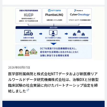
公
2026年08月07日
開
医学部附属病院と株式会社NTTデータおよび新医療リア
日
ルワールドデータ研究機構株式会社は、治験DXと分散型
臨床試験の社会実装に向けたパートナーシップ協定を締
結しました