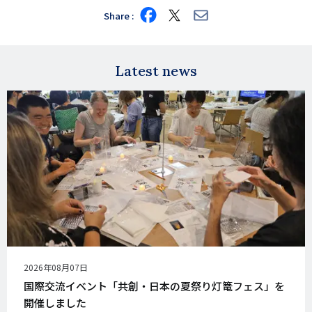
Share
Share
Share
Share
on
on
via
Facebook
X
E-
mail
Latest news
公
2026年08月07日
開
国際交流イベント「共創・日本の夏祭り灯篭フェス」を
日
開催しました