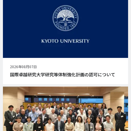
公
2026年08月07日
開
国際卓越研究大学研究等体制強化計画の認可について
日