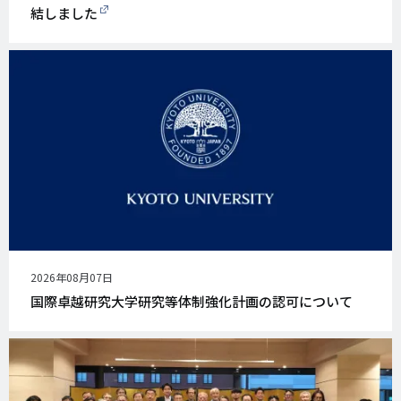
結しました
公
2026年08月07日
開
国際卓越研究大学研究等体制強化計画の認可について
日