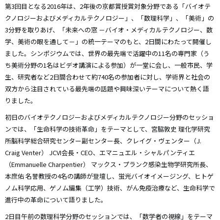
第3回目となる2016年は、2年後の京都賞授賞対象分野である「バイオテ
クノロジーおよびメディカルテクノロジー」、「数理科学」、「美術」の
3分野を取りあげ、「未来への窓 －バイオ・メディカルテクノロジー、数
学、美術の眼を通して－」の統一テーマのもと、2日間にわたって開催し
ました。シンポジウムでは、世界の最先端で活躍中の11名の専門家（う
ち美術分野の1名はビデオ講演による参加）が一堂に会し、一般市民、学
生、研究者など2日間合わせて約740名の参加者に対し、学術界と社会の
双方から注目されている最先端の話題や興味深いテーマについて熱く語
りました。
初日のバイオテクノロジーおよびメディカルテクノロジー分野のセッショ
ンでは、「生命科学の技術革命」をテーマとして、宮脇敦史 理化学研究
所脳科学総合研究センター副センター長、クレイグ・ヴェンター（J.
Craig Venter） JCVI会長・CEO、エマニュエル・シャルパンティエ
（Emmanuelle Charpentier） マックス・プランク感染生物学研究所長、
本庶佑 名誉教授の4名の講師が登壇し、蛍光バイオイメージング、ヒトゲ
ノム科学応用、ゲノム編集（工学）技術、がん免疫治療など、生命科学で
進行中の革命について語りました。
2日目午前の数理科学分野のセッションでは、「数学者の視線」をテーマ