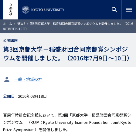
メ
close
サイト内検索
教員検索
イ
search
menu
ン
コ
検索
パ
ホーム
NEWS
第3回京都大学－稲盛財団合同京都賞シンポジウムを開催しました。（2016
ン
ン
年7月9日～10日）
く
テ
ず
ン
公開講座
ツ
第3回京都大学－稲盛財団合同京都賞シンポジ
に
ウムを開催しました。（2016年7月9日～10日）
移
動
タ
一般・地域の方
ー
ゲ
公開日
2016年08月18日
ッ
ト
百周年時計台記念館において、第3回「京都大学－稲盛財団合同京都賞シ
ンポジウム」（KUIP：Kyoto University-Inamori Foundation Joint Kyoto
Prize Symposium）を開催しました。