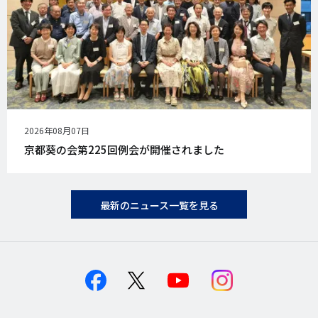
公
2026年08月07日
開
京都葵の会第225回例会が開催されました
日
最新のニュース一覧を見る