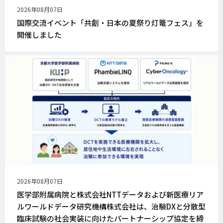
公
2026年08月07日
開
国際交流イベント「共創・日本の夏祭り灯篭フェス」を
日
開催しました
公
2026年08月07日
開
医学部附属病院と株式会社NTTデータおよび新医療リア
日
ルワールドデータ研究機構株式会社は、治験DXと分散型
臨床試験の社会実装に向けたパートナーシップ協定を締