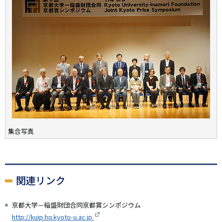
集合写真
関連リンク
京都大学－稲盛財団合同京都賞シンポジウム
http://kuip.hq.kyoto-u.ac.jp