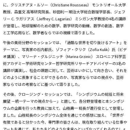
に、クリスチアヌ・ルソー（Christiane Rousseau） モントリオール大学
教授、森重文 高等研究院長、砂田利一 明治大学総合数理学部長、ジェフ
リー C. ラガリアス（Jeffrey C. Lagarias） ミシガン大学教授の4名の講師
が登壇し、地球理解のための数学、数学研究の動機、数学の創造、数学
と工学応用など、数学者ならではの視線で語りました。
午後の美術分野のセッションでは、「過酷な世界を切り抜けるアート」を
テーマに、写真家の石内都氏、ゾフィア・クリク（Zofia Kulik）氏（ビデ
オ講演）、マリーナ・グルジニッチ（Marina Grzinic） スロベニア科学芸
術アカデミー学術研究センター哲学研究所リサーチアドバイザーの3名の
講師が講演し、社会の課題に対して、芸術はいかにして向き合い、それを
どのように表象することができるのか、写真家ならではの視点や、芸術
家ならではの考察などに基づいて語りました。
その後、クロージング・セッションでは、「シンポジウムの総括と将来
展望 －統一テーマの視点から－」と題して、各分野登壇者と本シンポジ
ウムの企画を行った教員に加えて、山極壽一 総長が進行役として登壇し
ました。山極総長のシンポジウム全体を通じての感想に加え、「世界が
有限であると分かった今、専門家の皆さんは、現在取り組んでいる仕事や
アートを通じて、私たちをどのような未来へといざなってくれるのでしょ