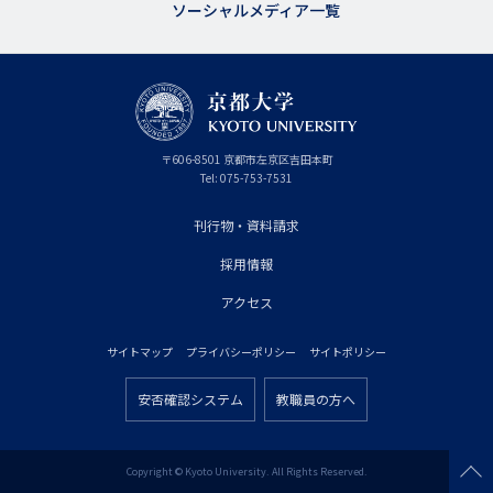
ソーシャルメディア一覧
京
〒
606-8501
京
京都市
左京区吉田本町
都
都
Tel:
075-753-7531
大
府
学
刊行物・資料請求
フ
採用情報
ッ
タ
アクセス
ー
サイトマップ
プライバシーポリシー
サイトポリシー
プ
フ
ラ
安否確認システム
教職員の方へ
ッ
フ
イ
タ
ッ
マ
ー
タ
Copyright © Kyoto University. All Rights Reserved.