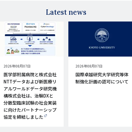
Latest news
公
2026年08月07日
公
2026年08月07日
開
開
医学部附属病院と株式会社
国際卓越研究大学研究等体
日
日
NTTデータおよび新医療リ
制強化計画の認可について
アルワールドデータ研究機
構株式会社は、治験DXと
分散型臨床試験の社会実装
に向けたパートナーシップ
協定を締結しました