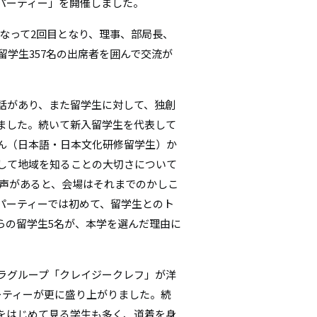
パーティー」を開催しました。
シ
となって2回目となり、理事、部局長、
ョ
留学生357名の出席者を囲んで交流が
ン
話があり、また留学生に対して、独創
ました。続いて新入留学生を代表して
ん（日本語・日本文化研修留学生）か
して地域を知ることの大切さについて
発声があると、会場はそれまでのかしこ
パーティーでは初めて、留学生とのト
らの留学生5名が、本学を選んだ理由に
ラグループ「クレイジークレフ」が洋
ーティーが更に盛り上がりました。続
をはじめて見る学生も多く、道着を身