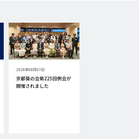
公
2026年08月07日
開
京都葵の会第225回例会が
日
開催されました