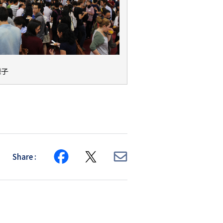
様子
Share
Share
Share
Share
on
on
via
Facebook
X
E-
mail