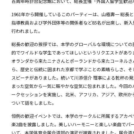
リ
百周年時計台記念館において、総長主催「外国人留学生歓迎
リ
ン
1961年から開催しているこのパーティーは、山極壽一 総長
ン
指導教員および学外団体等の関係者など85名が出席し、新入
ク
行われました。
ク
総長の歓迎の挨拶では、本学のグローバルな環境についての
的でワイルドな学生であってほしいというリクエストがあり
オランダから来たニナさんとポーランドから来たコーネルさ
ら、歴史と伝統に囲まれた京都で学ぶことの素晴らしさ、そ
スピーチがありました。続いて川添信介 理事による乾杯の
まった空気から一気に賑やかな空気に包まれました。今回の
ークセッションを実施し、北米、アフリカ、アジア、欧州か
ついて話をしました。
恒例の歓迎イベントでは、本学のサークルに所属するアカペ
楽2曲を披露しました。美しいハーモニーと楽しい楽曲でパ
いて、本学体育会居合道部の演武が披露されました。居合道