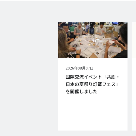
公
2026年08月07日
開
国際交流イベント「共創・
日
日本の夏祭り灯篭フェス」
を開催しました