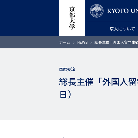
メ
教員検索
イ
ン
京大について
コ
ン
パ
ホーム
NEWS
総長主催「外国人留学生歓
テ
ン
く
ン
ず
ツ
国際交流
に
総長主催「外国人留
移
動
日）