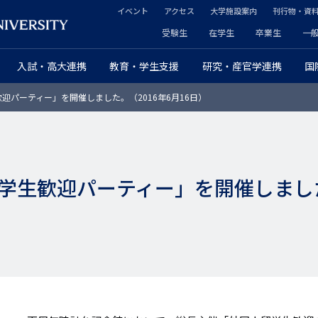
イベント
アクセス
大学施設案内
刊行物・資
ヘ
受験生
在学生
卒業生
一
ヘ
ッ
入試・高大連携
教育・学生支援
研究・産官学連携
国
ッ
ダ
迎パーティー」を開催しました。（2016年6月16日）
ダ
ー
ー
セ
プ
カ
学生歓迎パーティー」を開催しました。
ラ
ン
イ
ダ
マ
リ
リ
ー
ー