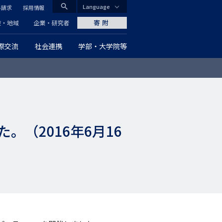
search
Language
料請求
採用情報
CLOSE
寄附
般・地域
企業・研究者
際交流
社会連携
学部・大学院等
グ
ロ
ー
バ
（2016年6月16
ル
ナ
ビ
ゲ
ー