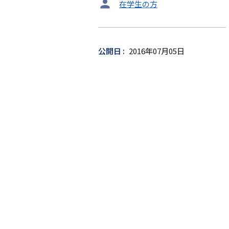
タ
在学生の方
ー
ゲ
ッ
公開日
2016年07月05日
ト