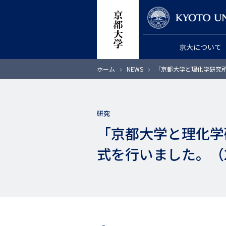
メ
教員検索
イ
ン
京大について
コ
ン
パ
ホーム
NEWS
「京都大学と理化学研究所
テ
ン
く
ン
ず
ツ
研究
に
「京都大学と理化学
移
動
式を行いました。（2