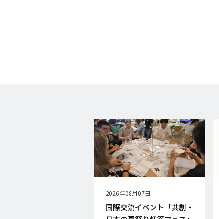
公
2026年08月07日
開
国際交流イベント「共創・
日
日本の夏祭り灯篭フェス」