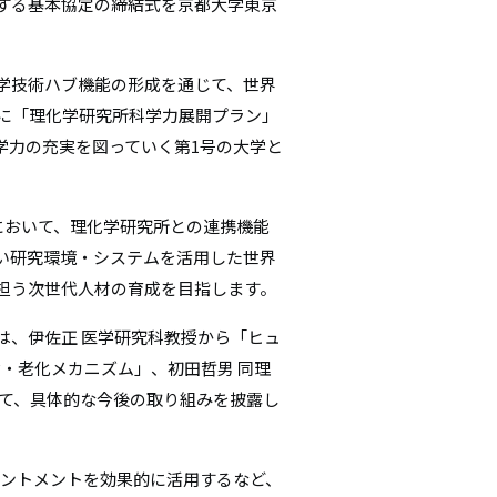
する基本協定の締結式を京都大学東京
シ
ョ
学技術ハブ機能の形成を通じて、世界
年に「理化学研究所科学力展開プラン」
ン
学力の充実を図っていく第1号の大学と
院において、理化学研究所との連携機能
い研究環境・システムを活用した世界
担う次世代人材の育成を目指します。
は、伊佐正 医学研究科教授から「ヒュ
齢・老化メカニズム」、初田哲男 同理
いて、具体的な今後の取り組みを披露し
ントメントを効果的に活用するなど、