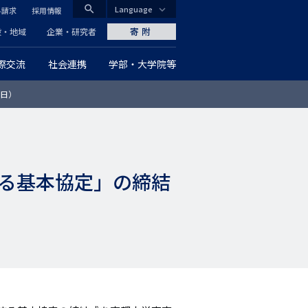
search
Language
料請求
採用情報
CLOSE
寄附
般・地域
企業・研究者
際交流
社会連携
学部・大学院等
グ
9日）
ロ
ー
バ
る基本協定」の締結
ル
ナ
ビ
ゲ
ー