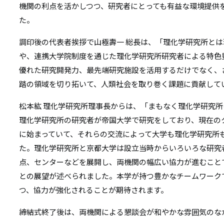
機関の利点を活かしつつ、研究者にとっても有益な環境提供
た。
調印後の代表者挨拶で山極壽一 総長は、「理化学研究所と
や、連携大学院制度を通じた理化学研究所研究者による特色
優れた研究開発力、最先端研究施設を活用するだけでなく、
踏の領域を切り拓いて、人類社会を取り巻く課題に貢献して
松本紘 理化学研究所理事長からは、「まもなく理化学研究所
理化学研究所の研究者が帝国大学で研究をしており、現在の
に始まっていて、それらの交流によって大学も理化学研究所
た。理化学研究所と京都大学は設立当時からいろいろな研究
点、センターなどを展開し、両機関の幅広い協力が進むこと
との展望が述べられました。本学が持つ豊かなチームワーク
つ、協力が強化されることが期待されます。
締結式終了後は、両機関による懇談会が和やかな雰囲気のな