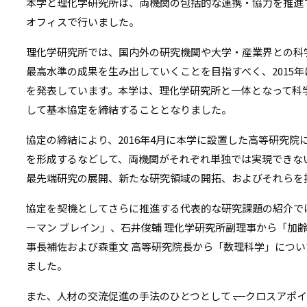
リ
本学と理化学研究所は、両機関の包括的な連携・協力を推進
リ
オフィスで行いました。
ン
ン
理化学研究所では、国内外の研究機関や大学・産業界との科
ク
最高水準の成果を生み出していくことを目指すべく、2015
ク
を発表しています。本学は、理化学研究所と一体となって科
して基本協定を締結することとなりました。
協定の締結により、2016年4月に本学に設置した高等研究
を形成するなどして、両機関がそれぞれ単独では実現できな
最先端研究の展開、新たな研究領域の開拓、およびそれらを
協定を契機としてさらに推進する代表的な研究課題の紹介で
ーマン ブレイン」、石井俊輔 理化学研究所副理事から「加
事長補佐および森重文 高等研究院長から「数理科学」につ
ました。
また、人材の交流促進の手法のひとつとして
、
クロスアポイ