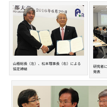
山極総長（左）、松本理事長（右）による
研究者
協定締結
発表