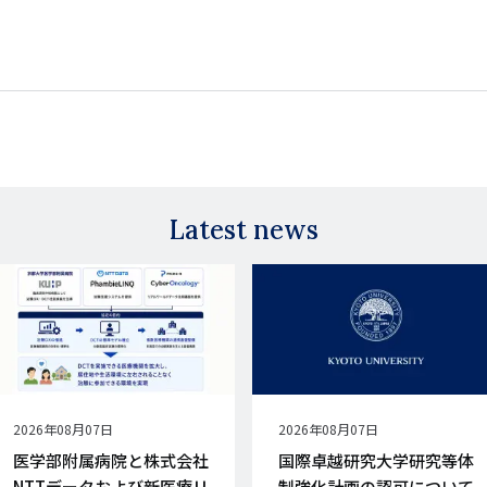
Latest news
公
2026年08月07日
公
2026年08月07日
開
開
医学部附属病院と株式会社
国際卓越研究大学研究等体
日
日
NTTデータおよび新医療リ
制強化計画の認可について