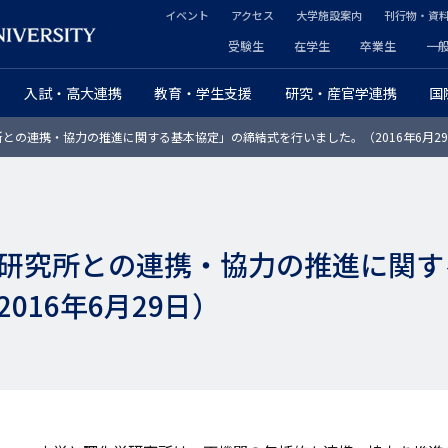
イベント
アクセス
大学施設案内
刊行物・資
ヘ
受験生
在学生
卒業生
一
ヘ
ッ
入試・高大連携
教育・学生支援
研究・産官学連携
国
ッ
ダ
との連携・協力の推進に関する基本協定」の締結式を行いました。（2016年6月2
ダ
ー
ー
セ
プ
カ
研究所との連携・協力の推進に関す
ラ
ン
016年6月29日）
イ
ダ
マ
リ
リ
ー
ー