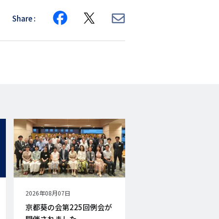
Share
Share
Share
Share
on
on
via
Facebook
X
E-
mail
公
2026年08月07日
開
京都葵の会第225回例会が
日
開催されました