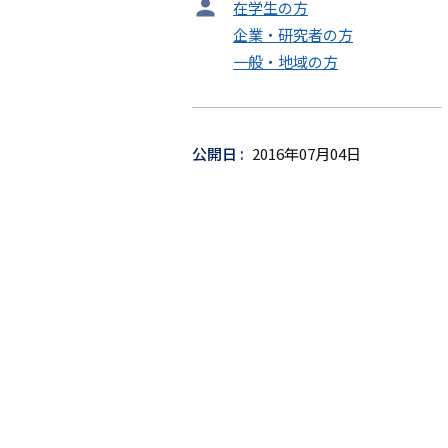
タ
在学生の方
ー
企業・研究者の方
ゲ
一般・地域の方
ッ
ト
公開日
2016年07月04日